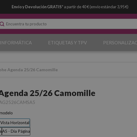
Envío y Devolución GRATIS*
a partir de 40 € (envío estándar 3,95 €)
 INFORMÁTICA
ETIQUETAS Y TPV
PERSONALIZA
ohe Agenda 25/26 Camomille
Agenda 25/26 Camomille
AG2526CAMSA5
 modelo
Vista Horizontal
a
A5 - Día Página