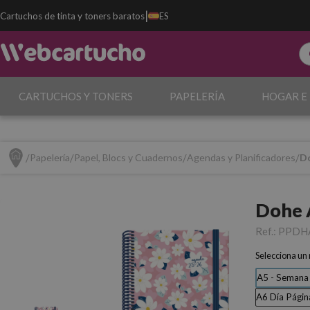
|
Cartuchos de tinta y toners baratos
ES
CARTUCHOS Y TONERS
PAPELERÍA
HOGAR E
Papelería
Papel, Blocs y Cuadernos
Agendas y Planificadores
D
Dohe 
Ref.:
PPDH
Selecciona un
A5 - Semana 
A6 Día Págin