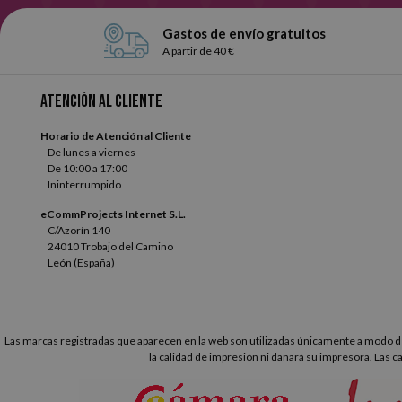
Gastos de envío gratuitos
A partir de 40 €
Atención al cliente
Horario de Atención al Cliente
De lunes a viernes
De 10:00 a 17:00
Ininterrumpido
eCommProjects Internet S.L.
C/Azorín 140
24010 Trobajo del Camino
León (España)
Las marcas registradas que aparecen en la web son utilizadas únicamente a modo de
la calidad de impresión ni dañará su impresora. Las c