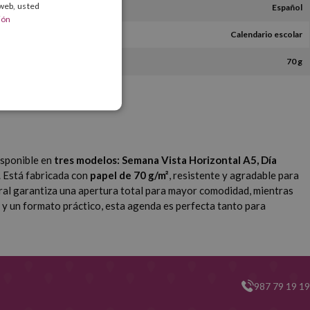
 web, usted
Español
ión
Calendario escolar
70 g
isponible en
tres modelos: Semana Vista Horizontal A5, Día
. Está fabricada con
papel de 70 g/m²
, resistente y agradable para
iral garantiza una apertura total para mayor comodidad, mientras
l y un formato práctico, esta agenda es perfecta tanto para
987 79 19 19