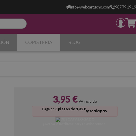
info@webcartucho.com
987 79 19 19
CIÓN
COPISTERÍA
BLOG
3,95 €
IVA incluido
Paga en
3 plazos de 1,32 €
DESCATALOGADO
¡Activa la notificación y te avisaremos!