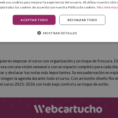
Semana vista horizontal, Día página
 web usa cookies para mejorar la experiencia del usuario. Al utilizar nuestro sitio
Idioma
epta todas las cookies de acuerdo con nuestra Política de cookies.
Más informac
Espiral
Duración estacional
ACEPTAR TODO
RECHAZAR TODO
A5 (148 X 210 mm), A6 (105 x 148 mm)
Gramaje (gr)
Goma elástica
MOSTRAR DETALLES
uieren empezar el curso con organización y un toque de frescura. D
 ya sea con una visión semanal o con un espacio completo para cada día
zar y destacar tus notas más importantes. Su encuadernación en esp
 protegen la agenda durante todo el curso. Con un bonito diseño flora
el curso 2025-2026 con todo bajo control y un toque de estilo.