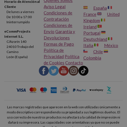
Quiénes Somos
Horario de Atención al
Aviso Legal
Cliente
España
De lunes a viernes
Condiciones de
France
United
De 10:00 a 17:00
Contratación
Kingdom
Ininterrumpido
Condiciones de
Ireland
Envío
Garantía y
eCommProjects
Portugal
Internet S.L.
Devoluciones
Deutschland
C/Azorín 140
Formas de Pago
Italia
México
24010 Trobajo del
Política de
Chile
Camino
Privacidad
Política
León (España)
Colombia
de Cookies
Contacto
Las marcas registradas que aparecen en la web son utilizadas únicamente a
modo descriptivo correspondiendo su propiedad a sus legítimos dueños. El
uso correcto de nuestros productos no afectará a la calidad de impresión ni
dañará su impresora. Las capacidades son orientativas ya que no se puede