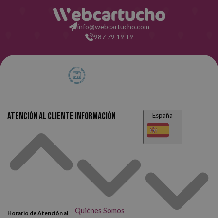
duras, con diseños divertidos repletos de frases inspiradoras o de
info@webcartucho.com
estética sencilla y práctica, sin cierre o con cierre de goma elástica,
987 79 19 19
con composición diaria o a semana vista y en toda clase de colores.
Lo único que tienes que hacer es elegir la que más se ajuste a tus
gustos y necesidades.
¡Elige tu agenda favorita al mejor precio
del mercado y lleva tu eficiencia al siguiente nivel!
Atención al cliente
Información
España
Quiénes Somos
Horario de Atención al