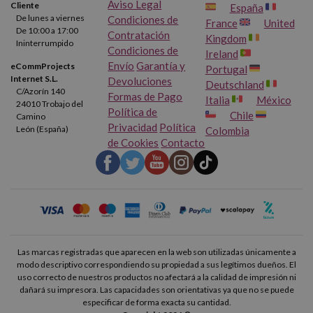
Aviso Legal
Cliente
España
De lunes a viernes
Condiciones de
France
United
De 10:00 a 17:00
Contratación
Kingdom
Ininterrumpido
Condiciones de
Ireland
Envío
Garantía y
eCommProjects
Portugal
Internet S.L.
Devoluciones
Deutschland
C/Azorín 140
Formas de Pago
Italia
México
24010 Trobajo del
Política de
Chile
Camino
Privacidad
Política
León (España)
Colombia
de Cookies
Contacto
Las marcas registradas que aparecen en la web son utilizadas únicamente a
modo descriptivo correspondiendo su propiedad a sus legítimos dueños. El
uso correcto de nuestros productos no afectará a la calidad de impresión ni
dañará su impresora. Las capacidades son orientativas ya que no se puede
especificar de forma exacta su cantidad.