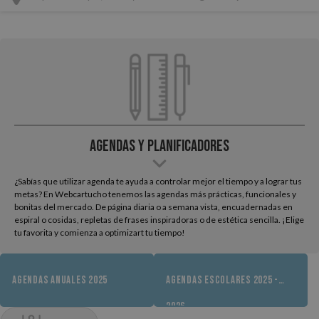
Agendas y Planificadores
¿Sabías que utilizar agenda te ayuda a controlar mejor el tiempo y a lograr tus
metas? En Webcartucho tenemos las agendas más prácticas, funcionales y
bonitas del mercado. De página diaria o a semana vista, encuadernadas en
espiral o cosidas, repletas de frases inspiradoras o de estética sencilla. ¡Elige
tu favorita y comienza a optimizart tu tiempo!
AGENDAS ANUALES 2025
AGENDAS ESCOLARES 2025 -
2026