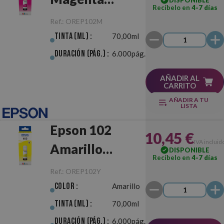
Recíbelo en
4-7 días
Original
Ref.:
OREP102M
Tinta (ml) :
70,00ml
Duración (pág.) :
6.000pág.
AÑADIR AL
CARRITO
AÑADIR A TU
LISTA
Epson 102
10,45 €
IVA incluid
Amarillo
DISPONIBLE
Recíbelo en
4-7 días
Original
Ref.:
OREP102Y
Color :
Amarillo
Tinta (ml) :
70,00ml
Duración (pág.) :
6.000pág.