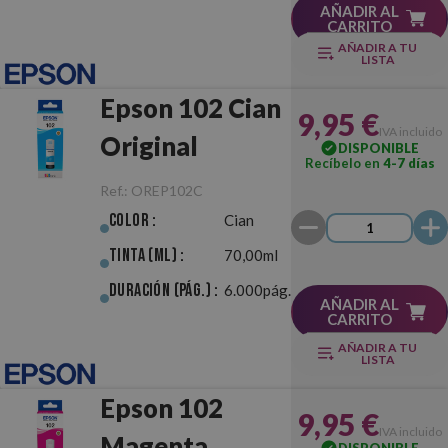
AÑADIR AL
CARRITO
AÑADIR A TU
LISTA
Epson 102 Cian
9,95 €
IVA incluido
Original
DISPONIBLE
Recíbelo en
4-7 días
Ref.:
OREP102C
Color :
Cian
Tinta (ml) :
70,00ml
Duración (pág.) :
6.000pág.
AÑADIR AL
CARRITO
AÑADIR A TU
LISTA
Epson 102
9,95 €
IVA incluido
Magenta
DISPONIBLE