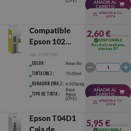
(DYE)
AÑADIR AL
CARRITO
AÑADIR A TU
LISTA
Compatible
2,60 €
IVA incluido
Epson 102
DISPONIBLE
Recíbelo
mañana,
viernes 07
Amarillo
Ref.:
CCEP102Y
Color :
Amarillo
Tinta (ml) :
70,00ml
Duración (pág.) :
6.000pág.
Base
AÑADIR AL
Tipo de Tinta :
Agua
CARRITO
(DYE)
AÑADIR A TU
LISTA
Epson T04D1
5,95 €
IVA incluido
Caja de
DISPONIBLE