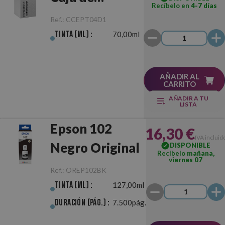
Recíbelo en
4-7 días
Mantenimiento
Ref.:
CCEPT04D1
Compatible
Tinta (ml) :
70,00ml
AÑADIR AL
CARRITO
AÑADIR A TU
LISTA
Epson 102
16,30 €
IVA incluid
Negro Original
DISPONIBLE
Recíbelo
mañana,
viernes 07
Ref.:
OREP102BK
Tinta (ml) :
127,00ml
Duración (pág.) :
7.500pág.