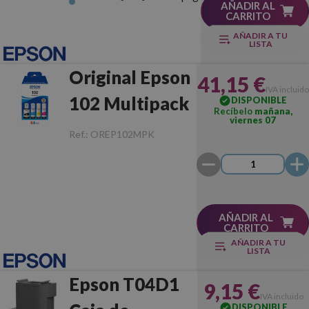
AÑADIR AL
CARRITO
AÑADIR A TU
LISTA
Original Epson
41,15 €
IVA incluido
102 Multipack
DISPONIBLE
Recíbelo
mañana,
viernes 07
Ref.:
OREP102MPK
AÑADIR AL
CARRITO
AÑADIR A TU
LISTA
Epson T04D1
9,15 €
IVA incluido
DISPONIBLE