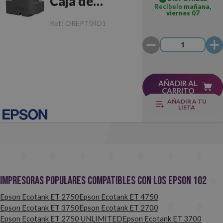
Caja de
Recíbelo
mañana,
viernes 07
Mantenimiento
Ref.:
OREPT04D1
AÑADIR AL
CARRITO
AÑADIR A TU
LISTA
Impresoras populares compatibles con los Epson 102
Epson Ecotank ET 2750
Epson Ecotank ET 4750
Epson Ecotank ET 3750
Epson Ecotank ET 2700
Epson Ecotank ET 2750 UNLIMITED
Epson Ecotank ET 3700