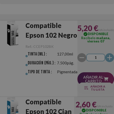
Compatible
5,20 €
IVA incluid
Epson 102 Negro
DISPONIBLE
Recíbelo
mañana,
viernes 07
Ref.:
CCEP102BK
Tinta (ml) :
127,00ml
Duración (pág.) :
7.500pág.
Tipo de Tinta :
Pigmentada
AÑADIR AL
CARRITO
AÑADIR A
TU LISTA
Compatible
2,60 €
IVA incluido
Epson 102 Cian
DISPONIBLE