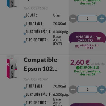
Recíbelo
mañana,
viernes 07
Ref.:
CCEP102C
Color :
Cian
Tinta (ml) :
70,00ml
Duración (pág.) :
6.000pág.
Base
AÑADIR AL
Tipo de Tinta :
Agua
CARRITO
(DYE)
AÑADIR A TU
LISTA
Compatible
2,60 €
IVA incluido
Epson 102
DISPONIBLE
Recíbelo
mañana,
viernes 07
Magenta
Ref.:
CCEP102M
Tinta (ml) :
70,00ml
Duración (pág.) :
6.000pág.
Base
Tipo de Tinta :
Agua