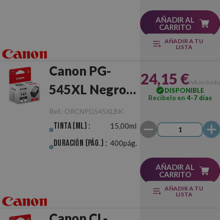
AÑADIR AL
CARRITO
AÑADIR A TU
LISTA
Canon PG-
24,15 €
IVA incluido
545XL Negro
DISPONIBLE
Recíbelo en
4-7 días
Original
Ref.:
ORCNPG545XLBK
Tinta (ml) :
15,00ml
Duración (pág.) :
400pág.
AÑADIR AL
CARRITO
AÑADIR A TU
LISTA
Canon CL-