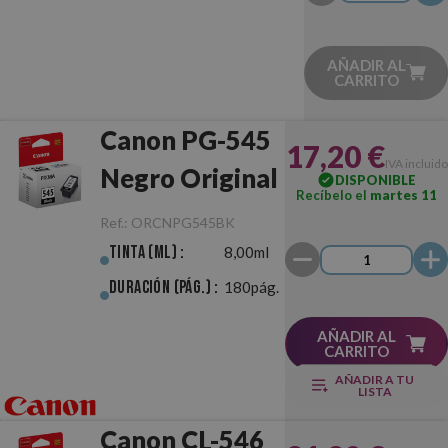
AÑADIR AL
CARRITO
Canon PG-545
17,20 €
IVA incluido
Negro Original
DISPONIBLE
Recíbelo el
martes 11
Ref.:
ORCNPG545BK
Tinta (ml) :
8,00ml
Duración (pág.) :
180pág.
AÑADIR AL
CARRITO
AÑADIR A TU
LISTA
Canon CL-546