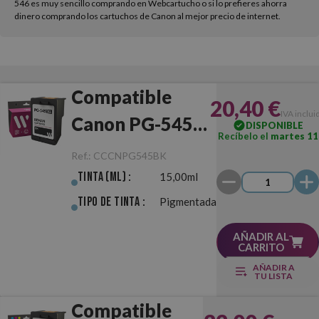
546 es muy sencillo comprando en Webcartucho o si lo prefieres ahorra
dinero comprando los cartuchos de Canon al mejor precio de internet.
Compatible
20,40 €
IVA inclui
Canon PG-545XL
DISPONIBLE
Recíbelo el
martes 11
Negro
Ref.:
CCCNPG545BK
Tinta (ml) :
15,00ml
Tipo de Tinta :
Pigmentada
AÑADIR AL
CARRITO
AÑADIR A
TU LISTA
Compatible