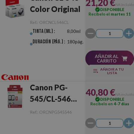
21,20 €
IVA incluido
Color Original
DISPONIBLE
Recíbelo el
martes 11
Ref.:
ORCNCL546CL
Tinta (ml) :
8,00ml
Duración (pág.) :
180pág.
AÑADIR AL
CARRITO
AÑADIR A TU
LISTA
Canon PG-
40,80 €
IVA incluido
545/CL-546
DISPONIBLE
Recíbelo en
4-7 días
Original
Ref.:
ORCNPG545546