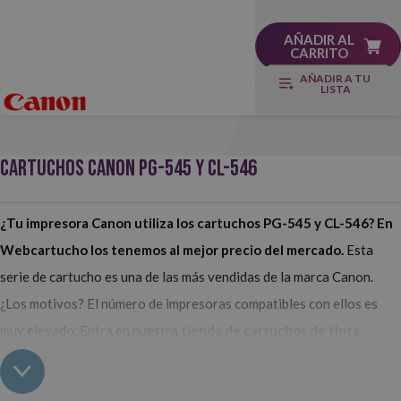
AÑADIR AL
CARRITO
AÑADIR A TU
LISTA
CARTUCHOS CANON PG-545 Y CL-546
¿Tu impresora Canon utiliza los cartuchos PG-545 y CL-546? En
Webcartucho los tenemos al mejor precio del mercado.
Esta
serie de cartucho es una de las más vendidas de la marca Canon.
¿Los motivos? El número de impresoras compatibles con ellos es
muy elevado. Entra en nuestra
tienda de cartuchos de tinta
online
y hazte con los Canon PG-545 y CL-546 originales o
compatibles, ¡nos adaptamos a todos y cada uno de nuestros