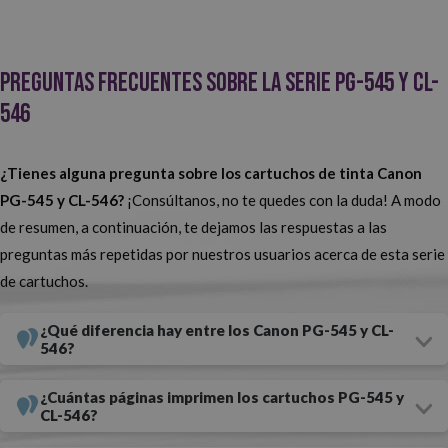
clientes!
Canon PG-545 y CL-546, también en formato XL de alta capacidad
Preguntas frecuentes sobre la serie PG-545 y CL-
En nuestra tienda de cartuchos de tinta online encontrarás todos
546
los
consumibles Canon
que necesitas. Contamos con la inmensa
mayoría de series de cartuchos.
Unos de los más populares son los
¿Tienes alguna pregunta sobre los cartuchos de tinta Canon
Canon PG-545 y CL-546.
¿Los quieres en original o en compatible?,
PG-545 y CL-546?
¡Consúltanos, no te quedes con la duda! A modo
¿en versión estándar o XL? Las diferencias entre ambos son claras:
de resumen, a continuación, te dejamos las respuestas a las
preguntas más repetidas por nuestros usuarios acerca de esta serie
el precio y el rendimiento. Si quieres un cartucho barato y que te
de cartuchos.
dure el mayor tiempo posible, los PG-545XL y CL-546XL
compatibles son perfectos para ti. En caso de que no te importe
¿Qué diferencia hay entre los Canon PG-545 y CL-
destinar una mayor cantidad de dinero a tus consumibles, los PG-
546?
545 y CL-546 originales son una buena apuesta. De cualquier modo,
¿Cuántas páginas imprimen los cartuchos PG-545 y
ambas opciones te van a proporcionar unos resultados de la más
CL-546?
alta calidad.
En Webcartucho trabajamos con los mejores