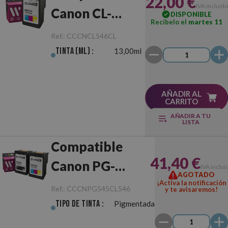
22,00 €
IVA incluido
Canon CL-
DISPONIBLE
Recíbelo el
martes 11
546XL Color
Ref.:
CCCNCL546CL
Tinta (ml) :
13,00ml
AÑADIR AL
CARRITO
AÑADIR A TU
LISTA
Compatible
41,40 €
Canon PG-
IVA inclui
AGOTADO
545XL/CL-546XL
¡Activa la notificación
Ref.:
CCCNPG545CL546
y te avisaremos!
Negro/Color
Tipo de Tinta :
Pigmentada
Pack