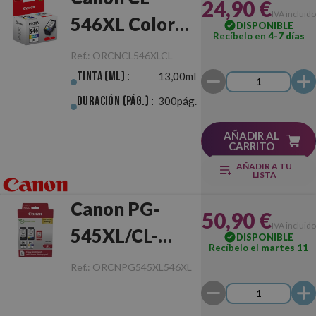
24,90 €
IVA incluido
546XL Color
DISPONIBLE
Recíbelo en
4-7 días
Original
Ref.:
ORCNCL546XLCL
Tinta (ml) :
13,00ml
Duración (pág.) :
300pág.
AÑADIR AL
CARRITO
AÑADIR A TU
LISTA
Canon PG-
50,90 €
IVA incluido
545XL/CL-
DISPONIBLE
Recíbelo el
martes 11
546XL Photo
Ref.:
ORCNPG545XL546XL
Value Pack
Original