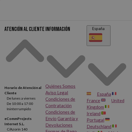
necesidades. Fundas en distintos formatos
(en tamaño A4 o A5),
multitaladro y elaboradas en polipropileno
con acabado cristal o
piel de naranja.
Atención al cliente
Información
España
Perfectas para cualquier archivador de anillas,
con estas fundas
portadocumentos ganarás tiempo y espacio.
Quiénes Somos
Horario de Atención al
Aviso Legal
Cliente
España
De lunes a viernes
Condiciones de
France
United
De 10:00 a 17:00
Contratación
Kingdom
Ininterrumpido
Condiciones de
Ireland
Envío
Garantía y
eCommProjects
Portugal
Internet S.L.
Devoluciones
Deutschland
C/Azorín 140
Formas de Pago