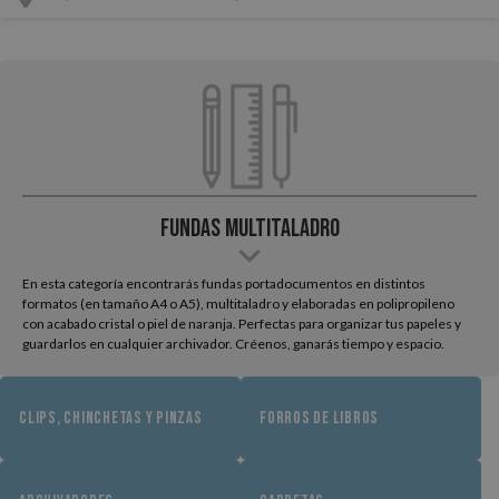
Fundas multitaladro
En esta categoría encontrarás fundas portadocumentos en distintos
formatos (en tamaño A4 o A5), multitaladro y elaboradas en polipropileno
con acabado cristal o piel de naranja. Perfectas para organizar tus papeles y
guardarlos en cualquier archivador. Créenos, ganarás tiempo y espacio.
CLIPS, CHINCHETAS Y PINZAS
FORROS DE LIBROS