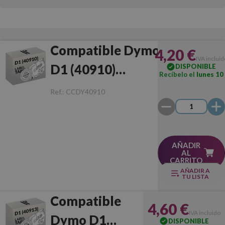
Compatible Dymo
4,20 €
IVA inclui
D1 (40910)
DISPONIBLE
Recíbelo el
lunes 10
Negro/Transparente
Ref.:
CCDY40910
AÑADIR
AL
CARRITO
AÑADIR A
TU LISTA
Compatible
4,60 €
IVA incluido
Dymo D1
DISPONIBLE