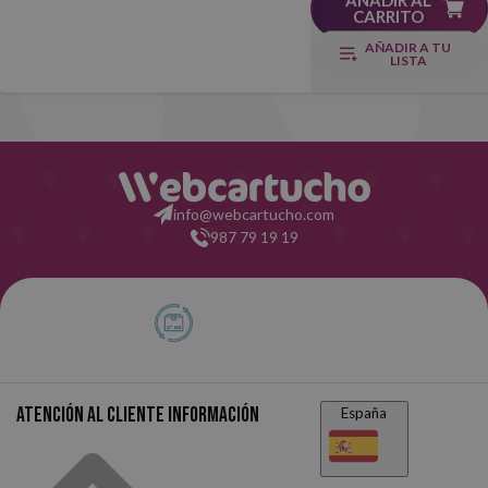
AÑADIR AL
CARRITO
AÑADIR A TU
LISTA
info@webcartucho.com
987 79 19 19
Atención al cliente
Información
España