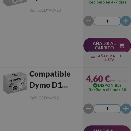
Recíbelo en
4-7 días
(40913)
Ref.:
CCDY40913
Negro/Blanco
AÑADIR AL
CARRITO
AÑADIR A TU
LISTA
Compatible
4,60 €
IVA incluido
Dymo D1
DISPONIBLE
Recíbelo el
lunes 10
(40921)
Ref.:
CCDY40921
Blanco/Negro