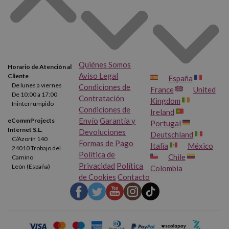
Quiénes Somos
Horario de Atención al
Aviso Legal
Cliente
España
De lunes a viernes
Condiciones de
France
United
De 10:00 a 17:00
Contratación
Kingdom
Ininterrumpido
Condiciones de
Ireland
Envío
Garantía y
eCommProjects
Portugal
Internet S.L.
Devoluciones
Deutschland
C/Azorín 140
Formas de Pago
Italia
México
24010 Trobajo del
Política de
Chile
Camino
Privacidad
Política
León (España)
Colombia
de Cookies
Contacto