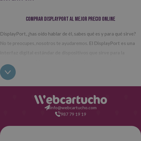
Comprar DisplayPort al mejor precio online
DisplayPort, ¿has oído hablar de él, sabes qué es y para qué sirve?
No te preocupes, nosotros te ayudaremos.
El DisplayPort es una
interfaz digital estándar de dispositivos que sirve para la
transmisión de video entre un ordenador y su monitor, aunque
también permite la transmisión de audio y de datos.
Sus últimas
versiones soportan resoluciones mayores a 8K y anchos de banda
de 77,37 Gbps.
Echando la vista atrás,
los Displaport aparecieron en el año 2007
info@webcartucho.com
y su presencia ha ido en aumento con el transcurso de los años.
987 79 19 19
Actualmente, estás disponibles incluso con otros tipos de
conectores como el HDMI o el DVI.