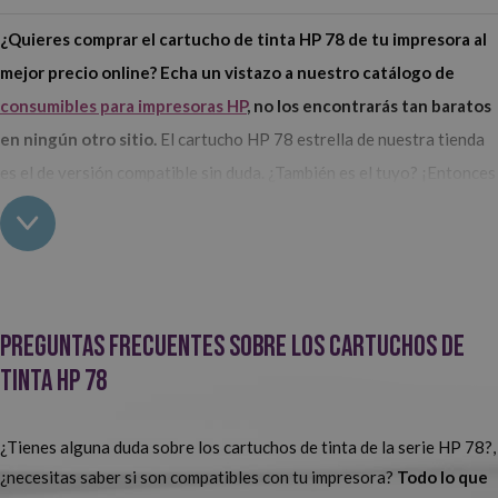
¿Quieres comprar el cartucho de tinta HP 78 de tu impresora al
mejor precio online? Echa un vistazo a nuestro catálogo de
consumibles para impresoras HP
, no los encontrarás tan baratos
en ningún otro sitio.
El cartucho HP 78 estrella de nuestra tienda
es el de versión compatible sin duda. ¿También es el tuyo? ¡Entonces
no esperes más y cómpralo aquí!
Compra los cartuchos HP 78 para tu impresora en Webcartucho
¿Tienes que reemplazar el cartucho de tinta HP 78 de tu
Preguntas frecuentes sobre los cartuchos de
impresora? ¡Cómpralo en nuestra
tienda de tinta online
,
tinta HP 78
tenemos los mejores precios del mercado!
En Webcartucho
siempre apostamos por los consumibles genéricos y en este caso no
iba a ser de otra forma. ¿El motivo? Son la opción más barata y con
¿Tienes alguna duda sobre los cartuchos de tinta de la serie HP 78?,
la mejor relación calidad-precio de todas.
¿necesitas saber si son compatibles con tu impresora?
Todo lo que