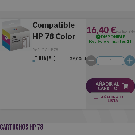
Compatible
16,40 €
IVA incluido
HP 78 Color
DISPONIBLE
Recíbelo el
martes 11
Ref.:
CCHP78
Tinta (ml) :
39,00ml
AÑADIR AL
CARRITO
AÑADIR A TU
LISTA
CARTUCHOS HP 78