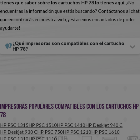
tienes que saber sobre los cartuchos HP 78 lo tienes aquí.
¿No
Al contrario de lo que se suele pensar,
los cartuchos HP 78
encuentras la información que estás buscando? Contáctanos al chat
compatibles no tienen nada que envidiar a los originales y su
que encontrarás en nuestra web, ¡estaremos encantados de poder
única diferencia es que están elaborados por empresas que no
ayudarte!
guardan ninguna relación con HP.
Su calidad, compatibilidad y
¿Qué impresoras son compatibles con el cartucho
seguridad están totalmente comprobadas y verificadas, por lo que
HP 78?
puedes confiar al 100% en ellos. Estamos seguros de que,
si vieras
una impresión hecha con un cartucho HP 78 original y otra
hecha con uno compatible, no sabrías identificar cuál es cuál.
Impresoras populares compatibles con los cartuchos HP
78
HP PSC 1315
HP PSC 1510
HP PSC 1410
HP Deskjet 940 C
HP Deskjet 930 C
HP PSC 750
HP PSC 1210
HP PSC 1610
HP PSC 1310
HP PSC 1110