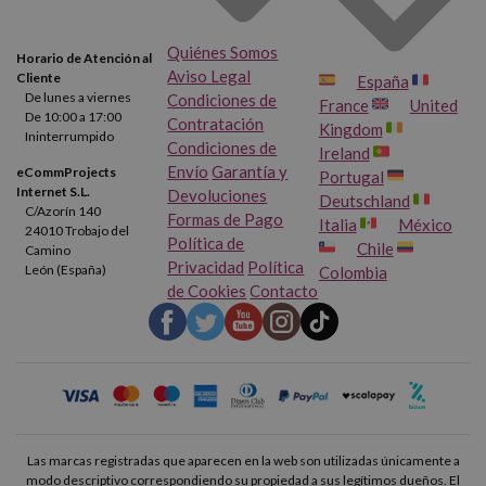
Quiénes Somos
Horario de Atención al
Aviso Legal
Cliente
España
De lunes a viernes
Condiciones de
France
United
De 10:00 a 17:00
Contratación
Kingdom
Ininterrumpido
Condiciones de
Ireland
Envío
Garantía y
eCommProjects
Portugal
Internet S.L.
Devoluciones
Deutschland
C/Azorín 140
Formas de Pago
Italia
México
24010 Trobajo del
Política de
Chile
Camino
Privacidad
Política
León (España)
Colombia
de Cookies
Contacto
Las marcas registradas que aparecen en la web son utilizadas únicamente a
modo descriptivo correspondiendo su propiedad a sus legítimos dueños. El