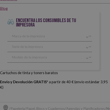
Blog
ENCUENTRA LOS CONSUMIBLES DE TU
IMPRESORA
Cartuchos de tinta y toners baratos
Envío y Devolución GRATIS*
a partir de 40 € (envío estándar 3,95
€)
Papelería
Papel, Blocs y Cuadernos
Agendas y Planificadores
No