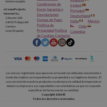
Ininterrumpido
Condiciones de
Ireland
Envío
Garantía y
eCommProjects
Portugal
Internet S.L.
Devoluciones
Deutschland
C/Azorín 140
Formas de Pago
Italia
México
24010 Trobajo del
Política de
Chile
Camino
Privacidad
Política
León (España)
Colombia
de Cookies
Contacto
Las marcas registradas que aparecen en la web son utilizadas únicamente a
modo descriptivo correspondiendo su propiedad a sus legítimos dueños. El
uso correcto de nuestros productos no afectará a la calidad de impresión ni
dañará su impresora. Las capacidades son orientativas ya que no se puede
especificar de forma exacta su cantidad.
Copyright 2026 ©
Todos los derechos reservados