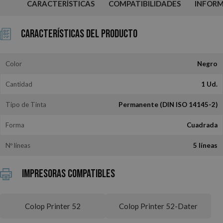
CARACTERÍSTICAS
COMPATIBILIDADES
INFOR
Características del Producto
Color
Negro
Cantidad
1 Ud.
Tipo de Tinta
Permanente (DIN ISO 14145-2)
Forma
Cuadrada
Nº líneas
5 líneas
Impresoras Compatibles
Colop Printer 52
Colop Printer 52-Dater