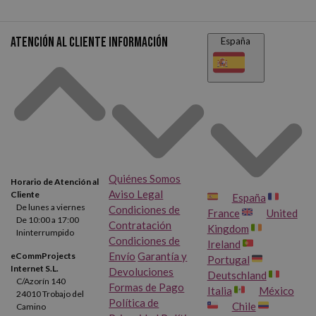
Atención al cliente
Información
España
Quiénes Somos
Horario de Atención al
Aviso Legal
Cliente
España
De lunes a viernes
Condiciones de
France
United
De 10:00 a 17:00
Contratación
Kingdom
Ininterrumpido
Condiciones de
Ireland
Envío
Garantía y
eCommProjects
Portugal
Internet S.L.
Devoluciones
Deutschland
C/Azorín 140
Formas de Pago
Italia
México
24010 Trobajo del
Política de
Chile
Camino