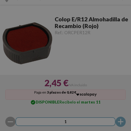
Colop E/R12 Almohadilla de
Recambio (Rojo)
Ref.:
ORCPER12R
2,45 €
IVA incluido
Paga en
3 plazos de 0,82 €
DISPONIBLE
Recíbelo el
martes 11