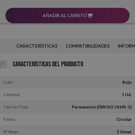
AÑADIR AL CARRITO
CARACTERÍSTICAS
COMPATIBILIDADES
INFOR
Características del Producto
Color
Rojo
Cantidad
1 Ud.
Tipo de Tinta
Permanente (DIN ISO 14145-2)
Forma
Circular
Nº líneas
2 líneas