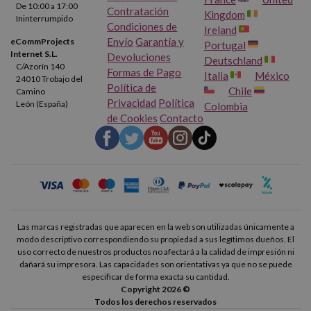
De 10:00 a 17:00
Contratación
Kingdom
Ininterrumpido
Condiciones de
Ireland
Envío
Garantía y
eCommProjects
Portugal
Internet S.L.
Devoluciones
Deutschland
C/Azorín 140
Formas de Pago
Italia
México
24010 Trobajo del
Política de
Chile
Camino
Privacidad
Política
León (España)
Colombia
de Cookies
Contacto
Las marcas registradas que aparecen en la web son utilizadas únicamente a
modo descriptivo correspondiendo su propiedad a sus legítimos dueños. El
uso correcto de nuestros productos no afectará a la calidad de impresión ni
dañará su impresora. Las capacidades son orientativas ya que no se puede
especificar de forma exacta su cantidad.
Copyright 2026 ©
Todos los derechos reservados