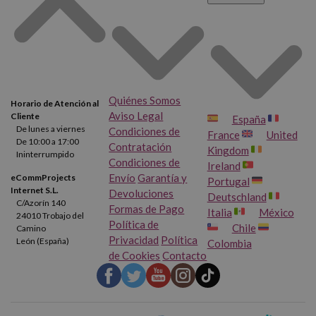
Quiénes Somos
Horario de Atención al
Aviso Legal
Cliente
España
De lunes a viernes
Condiciones de
France
United
De 10:00 a 17:00
Contratación
Kingdom
Ininterrumpido
Condiciones de
Ireland
Envío
Garantía y
eCommProjects
Portugal
Internet S.L.
Devoluciones
Deutschland
C/Azorín 140
Formas de Pago
Italia
México
24010 Trobajo del
Política de
Chile
Camino
Privacidad
Política
León (España)
Colombia
de Cookies
Contacto