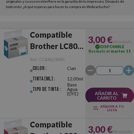
originales y su uso no interfiere en la garantía de tu impresora. Después de
todo esto: ¿A qué esperas para hacer tu compra en Webcartucho?
Compatible
3,00 €
IVA incluido
Brother LC800
DISPONIBLE
Recíbelo el
martes 11
Cian
Ref.:
CCBRLC800C
Color :
Cian
Tinta (ml) :
12,00ml
Base
Tipo de Tinta :
Agua
AÑADIR AL
(DYE)
CARRITO
AÑADIR A TU
LISTA
Compatible
3,00 €
IVA incluido