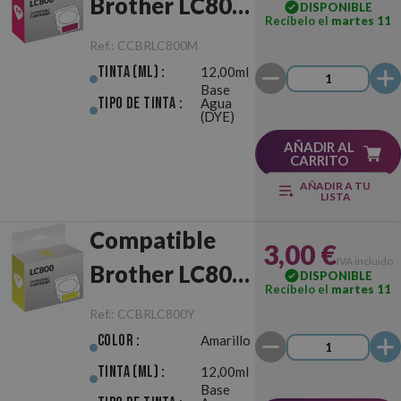
Brother LC800
DISPONIBLE
Recíbelo el
martes 11
Magenta
Ref.:
CCBRLC800M
Tinta (ml) :
12,00ml
Base
Tipo de Tinta :
Agua
(DYE)
AÑADIR AL
CARRITO
AÑADIR A TU
LISTA
Compatible
3,00 €
IVA incluido
Brother LC800
DISPONIBLE
Recíbelo el
martes 11
Amarillo
Ref.:
CCBRLC800Y
Color :
Amarillo
Tinta (ml) :
12,00ml
Base