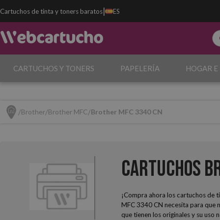
|
Cartuchos de tinta y toners baratos
ES
CARTUCHOS Y TONERS
PAPELERÍA
HOGAR E
Brother
Brother MFC
Brother MFC 3340 CN
Cartuchos Br
¡Compra ahora los cartuchos de ti
MFC 3340 CN necesita para que no 
que tienen los originales y su uso