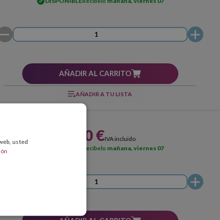
DISPONIBLE
Recíbelo
mañana, viernes 07
AÑADIR AL CARRITO
AÑADIR A TU LISTA
1,00 €
IVA incluido
 web, usted
DISPONIBLE
Recíbelo
mañana, viernes 07
ión