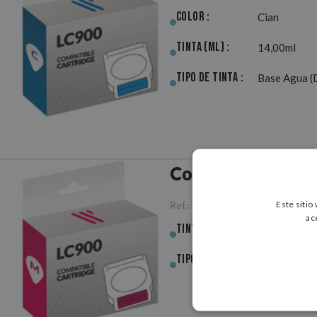
Color :
Cian
Tinta (ml) :
14,00ml
Tipo de Tinta :
Base Agua (
Compatible Brot
Este sitio
Ref.:
CCBRLC900M
ac
Tinta (ml) :
14,00ml
Tipo de Tinta :
Base Agua (