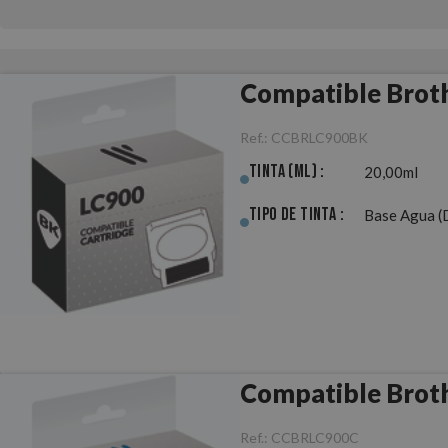
Compatible Brot
Ref.:
CCBRLC900BK
Tinta (ml) :
20,00ml
Tipo de Tinta :
Base Agua (
Compatible Brot
Ref.:
CCBRLC900C