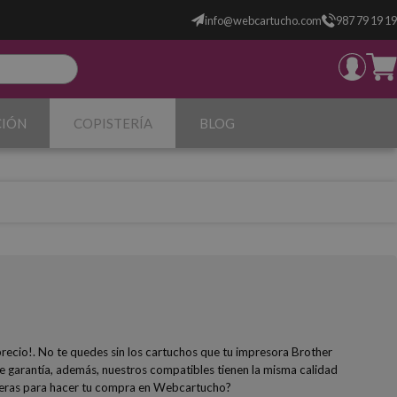
info@webcartucho.com
987 79 19 19
CIÓN
COPISTERÍA
BLOG
precio!. No te quedes sin los cartuchos que tu impresora Brother
 garantía, además, nuestros compatibles tienen la misma calidad
 esperas para hacer tu compra en Webcartucho?