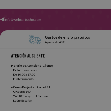
info@webcartucho.com
Gastos de envío gratuitos
A partir de 40 €
Atención al cliente
Horario de Atención al Cliente
De lunes a viernes
De 10:00 a 17:00
Ininterrumpido
eCommProjects Internet S.L.
C/Azorín 140
24010 Trobajo del Camino
León (España)