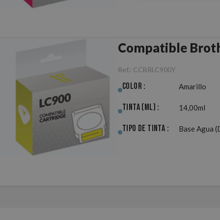
Compatible Brot
Ref.:
CCBRLC900Y
Color :
Amarillo
Tinta (ml) :
14,00ml
Tipo de Tinta :
Base Agua (