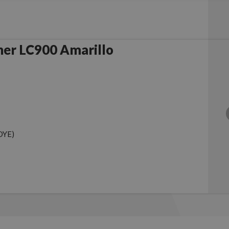
her LC900 Amarillo
DYE)