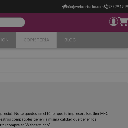
info@webcartucho.com
987 79 19 19
CIÓN
COPISTERÍA
BLOG
 precio!. No te quedes sin el tóner que tu impresora Brother MFC
estros compatibles tienen la misma calidad que tienen los
acer tu compra en Webcartucho?.