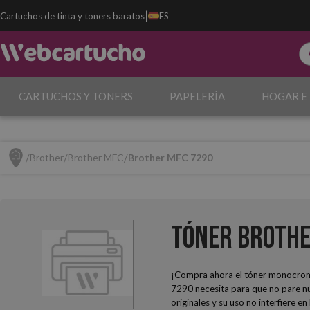
|
Cartuchos de tinta y toners baratos
ES
CARTUCHOS Y TONERS
PAPELERÍA
HOGAR E
Brother
Brother MFC
Brother MFC 7290
Tóner Brothe
¡Compra ahora el tóner monocro
7290 necesita para que no pare nu
originales y su uso no interfiere