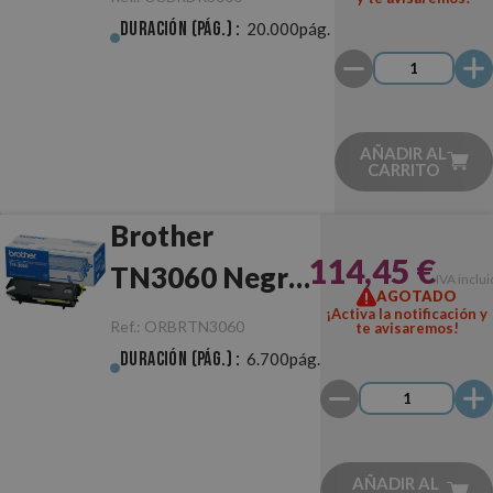
Tambor
Duración (pág.) :
20.000pág.
AÑADIR AL
CARRITO
Brother
114,45 €
TN3060 Negro
IVA inclu
AGOTADO
Original
¡Activa la notificación y
Ref.:
ORBRTN3060
te avisaremos!
Duración (pág.) :
6.700pág.
AÑADIR AL