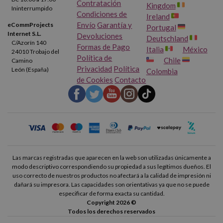
Contratación
Kingdom
Ininterrumpido
Condiciones de
Ireland
Envío
Garantía y
eCommProjects
Portugal
Internet S.L.
Devoluciones
Deutschland
C/Azorín 140
Formas de Pago
Italia
México
24010 Trobajo del
Política de
Chile
Camino
Privacidad
Política
León (España)
Colombia
de Cookies
Contacto
Las marcas registradas que aparecen en la web son utilizadas únicamente a
modo descriptivo correspondiendo su propiedad a sus legítimos dueños. El
uso correcto de nuestros productos no afectará a la calidad de impresión ni
dañará su impresora. Las capacidades son orientativas ya que no se puede
especificar de forma exacta su cantidad.
Copyright 2026 ©
Todos los derechos reservados