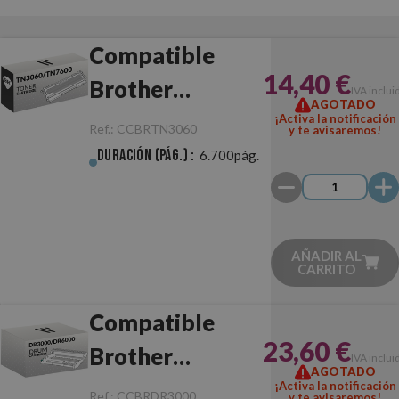
Compatible
14,40 €
Brother
IVA inclui
AGOTADO
TN3060/TN7600
¡Activa la notificación
Ref.:
CCBRTN3060
y te avisaremos!
Negro
Duración (pág.) :
6.700pág.
AÑADIR AL
CARRITO
Compatible
23,60 €
Brother
IVA inclui
AGOTADO
DR3000/DR6000
¡Activa la notificación
Ref.:
CCBRDR3000
y te avisaremos!