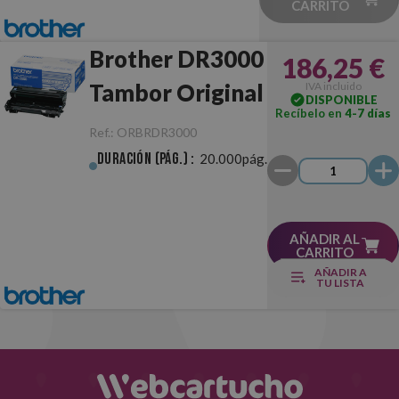
CARRITO
Brother DR3000
186,25 €
Tambor Original
IVA incluido
DISPONIBLE
Recíbelo en
4-7 días
Ref.:
ORBRDR3000
Duración (pág.) :
20.000pág.
AÑADIR AL
CARRITO
AÑADIR A
TU LISTA