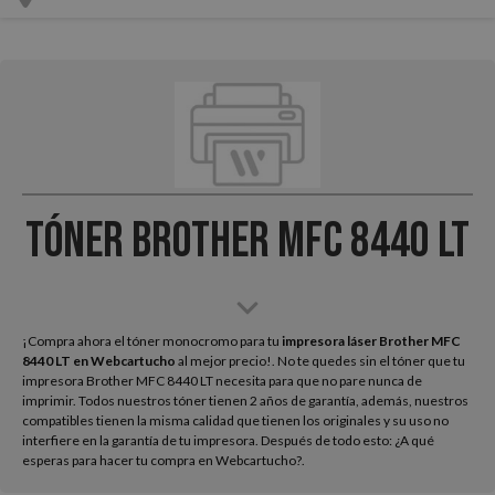
Tóner Brother MFC 8440 LT
¡Compra ahora el tóner monocromo para tu
impresora láser Brother MFC
8440 LT
en Webcartucho
al mejor precio!. No te quedes sin el tóner que tu
impresora Brother MFC 8440 LT necesita para que no pare nunca de
imprimir. Todos nuestros tóner tienen 2 años de garantía, además, nuestros
compatibles tienen la misma calidad que tienen los originales y su uso no
interfiere en la garantía de tu impresora. Después de todo esto: ¿A qué
esperas para hacer tu compra en Webcartucho?.