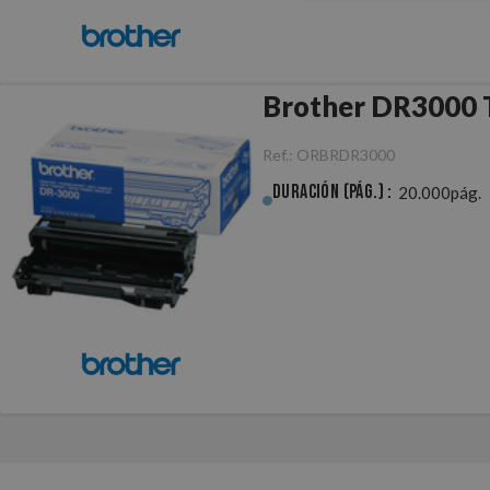
B
Ref.:
ORBRDR3000
Duración (pág.) :
20.000pág.