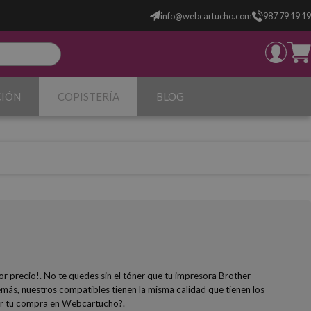
info@webcartucho.com
987 79 19 19
CIÓN
COPISTERÍA
BLOG
or precio!. No te quedes sin el tóner que tu impresora Brother
más, nuestros compatibles tienen la misma calidad que tienen los
acer tu compra en Webcartucho?.