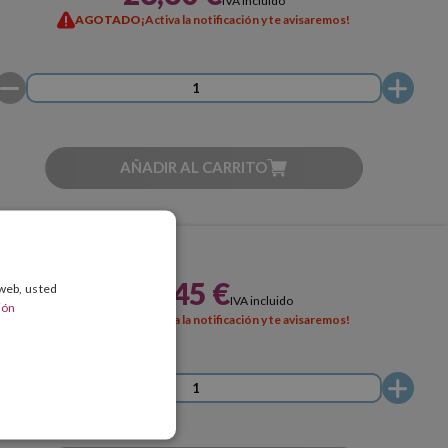
IVA incluido
AGOTADO
¡Activa la notificación y te avisaremos!
AÑADIR AL CARRITO
114,45 €
 web, usted
IVA incluido
ión
AGOTADO
¡Activa la notificación y te avisaremos!