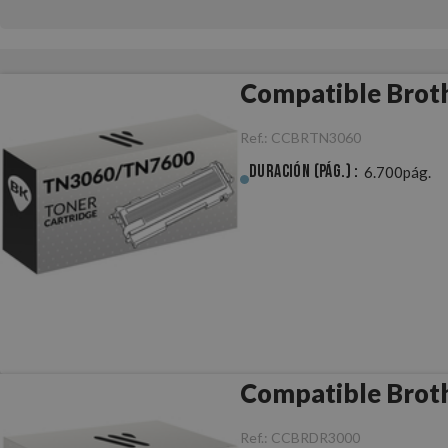
Compatible Bro
Ref.:
CCBRTN3060
Duración (pág.) :
6.700pág.
Compatible Bro
Ref.:
CCBRDR3000