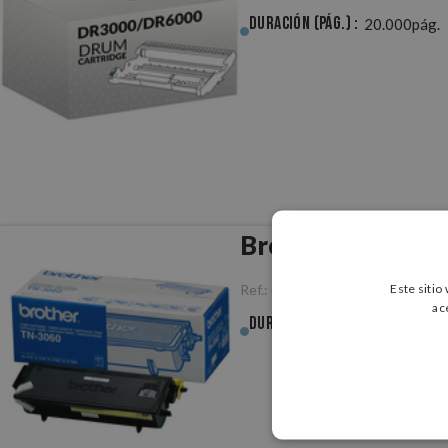
Duración (pág.) :
20.000pág.
Brother TN3060 
Este sitio
Ref.:
ORBRTN3060
ac
Duración (pág.) :
6.700pág.