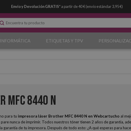
Envío y Devolución GRATIS*
a partir de 40 € (envío estándar 3,95 €)
 INFORMÁTICA
ETIQUETAS Y TPV
PERSONALIZA
r MFC 8440 N
mo para tu
impresora láser Brother MFC 8440 N
en Webcartucho
al mej
are nunca de imprimir. Todos nuestros tóner tienen 2 años de garantía, ade
 en la garantía de tu impresora. Después de todo esto: ¿A qué esperas para h