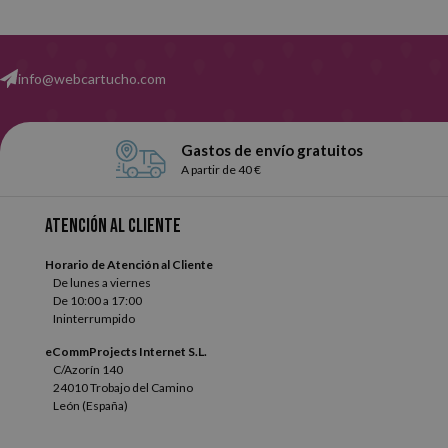
info@webcartucho.com
Gastos de envío gratuitos
A partir de 40 €
Atención al cliente
Horario de Atención al Cliente
De lunes a viernes
De 10:00 a 17:00
Ininterrumpido
eCommProjects Internet S.L.
C/Azorín 140
24010 Trobajo del Camino
León (España)