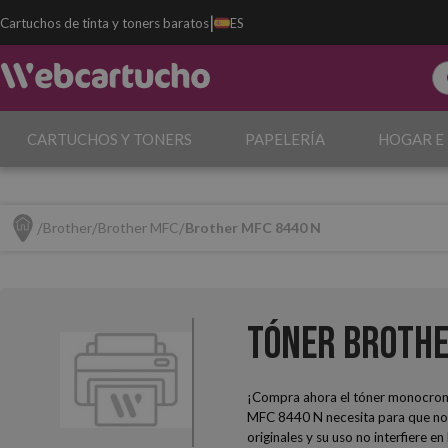
|
Cartuchos de tinta y toners baratos
ES
CARTUCHOS Y TONERS
PAPELERÍA
HOGAR E
Brother
Brother MFC
Brother MFC 8440 N
Tóner Brothe
¡Compra ahora el tóner monocro
MFC 8440 N necesita para que no p
originales y su uso no interfiere