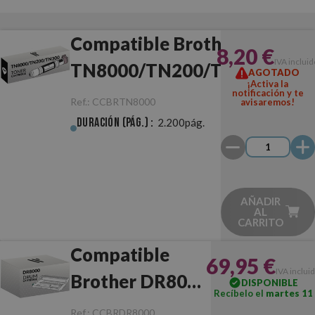
Compatible Brother
8,20 €
IVA inclui
TN8000/TN200/TN300
AGOTADO
¡Activa la
Negro
notificación y te
Ref.:
CCBRTN8000
avisaremos!
Duración (pág.) :
2.200pág.
AÑADIR
AL
CARRITO
Compatible
69,95 €
IVA inclui
Brother DR8000
DISPONIBLE
Recíbelo el
martes 11
Tambor
Ref.:
CCBRDR8000