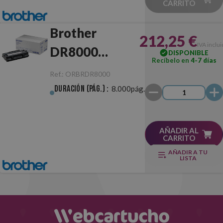
CARRITO
Brother
212,25 €
IVA inclu
DR8000
DISPONIBLE
Recíbelo en
4-7 días
Tambor
Ref.:
ORBRDR8000
Original
Duración (pág.) :
8.000pág.
AÑADIR AL
CARRITO
AÑADIR A TU
LISTA