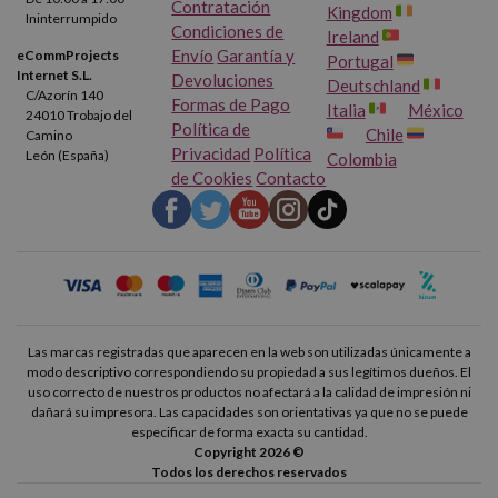
Contratación
Kingdom
Ininterrumpido
Condiciones de
Ireland
Envío
Garantía y
eCommProjects
Portugal
Internet S.L.
Devoluciones
Deutschland
C/Azorín 140
Formas de Pago
Italia
México
24010 Trobajo del
Política de
Chile
Camino
Privacidad
Política
León (España)
Colombia
de Cookies
Contacto
Las marcas registradas que aparecen en la web son utilizadas únicamente a
modo descriptivo correspondiendo su propiedad a sus legítimos dueños. El
uso correcto de nuestros productos no afectará a la calidad de impresión ni
dañará su impresora. Las capacidades son orientativas ya que no se puede
especificar de forma exacta su cantidad.
Copyright 2026 ©
Todos los derechos reservados