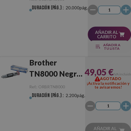
Duración (pág.) :
20.000pág.
AÑADIR AL
CARRITO
AÑADIR A
TU LISTA
Brother
49,05 €
TN8000 Negro
IVA incluid
AGOTADO
Original
¡Activa la notificación y
Ref.:
ORBRTN8000
te avisaremos!
Duración (pág.) :
2.200pág.
AÑADIR AL