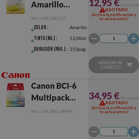
12,95 €
Amarillo
IVA incluido
AGOTADO
Original
¡Activa la notificación y
Ref.:
ORCNBCI6Y
te avisaremos!
Color :
Amarillo
Tinta (ml) :
13,00ml
Duración (pág.) :
210pág.
AÑADIR AL
CARRITO
Canon BCI-6
34,95 €
Multipack
IVA incluido
AGOTADO
Original
¡Activa la notificación y
Ref.:
ORCNBCI6MPK
te avisaremos!