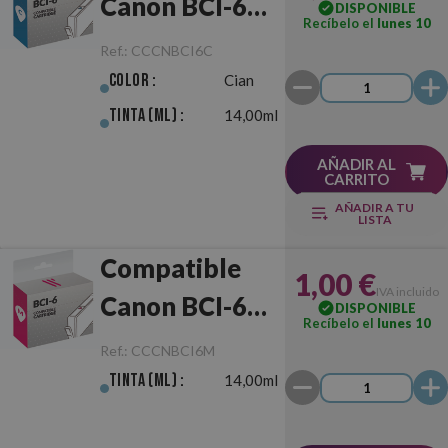
Canon BCI-6
DISPONIBLE
Recíbelo el
lunes 10
Cian
Ref.:
CCCNBCI6C
Color :
Cian
Tinta (ml) :
14,00ml
AÑADIR AL
CARRITO
AÑADIR A TU
LISTA
Compatible
1,00 €
IVA incluido
Canon BCI-6
DISPONIBLE
Recíbelo el
lunes 10
Magenta
Ref.:
CCCNBCI6M
Tinta (ml) :
14,00ml