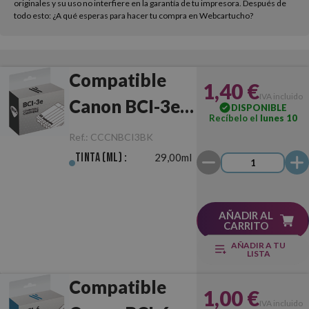
originales y su uso no interfiere en la garantía de tu impresora. Después de
todo esto: ¿A qué esperas para hacer tu compra en Webcartucho?
Compatible
1,40 €
IVA incluido
Canon BCI-3e
DISPONIBLE
Recíbelo el
lunes 10
Negro
Ref.:
CCCNBCI3BK
Tinta (ml) :
29,00ml
AÑADIR AL
CARRITO
AÑADIR A TU
LISTA
Compatible
1,00 €
IVA incluido