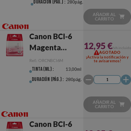
Duración (pág.) :
280pág.
AÑADIR AL
CARRITO
Canon BCI-6
12,95 €
Magenta
IVA incluido
AGOTADO
Original
¡Activa la notificación y
Ref.:
ORCNBCI6M
te avisaremos!
Tinta (ml) :
13,00ml
Duración (pág.) :
280pág.
AÑADIR AL
CARRITO
Canon BCI-6