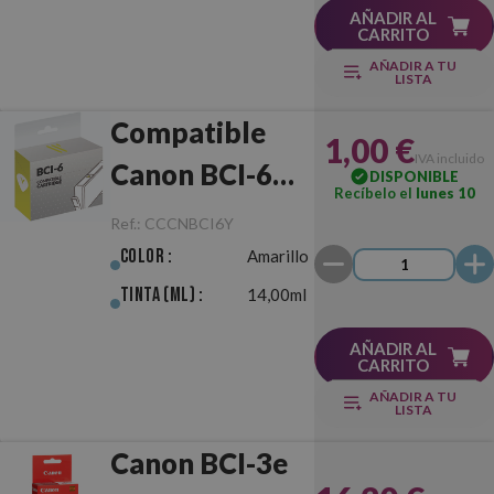
AÑADIR AL
CARRITO
AÑADIR A TU
LISTA
Compatible
1,00 €
IVA incluido
Canon BCI-6
DISPONIBLE
Recíbelo el
lunes 10
Amarillo
Ref.:
CCCNBCI6Y
Color :
Amarillo
Tinta (ml) :
14,00ml
AÑADIR AL
CARRITO
AÑADIR A TU
LISTA
Canon BCI-3e