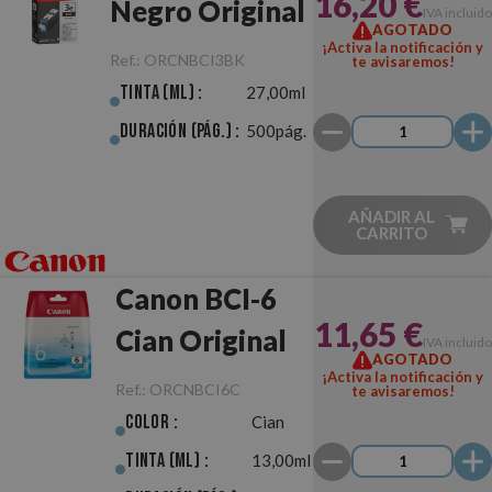
16,20 €
Negro Original
IVA incluido
AGOTADO
¡Activa la notificación y
Ref.:
ORCNBCI3BK
te avisaremos!
Tinta (ml) :
27,00ml
Duración (pág.) :
500pág.
AÑADIR AL
CARRITO
Canon BCI-6
11,65 €
Cian Original
IVA incluido
AGOTADO
¡Activa la notificación y
Ref.:
ORCNBCI6C
te avisaremos!
Color :
Cian
Tinta (ml) :
13,00ml