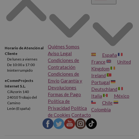
Quiénes Somos
Horario de Atención al
Aviso Legal
Cliente
España
De lunes a viernes
Condiciones de
France
United
De 10:00 a 17:00
Contratación
Kingdom
Ininterrumpido
Condiciones de
Ireland
Envío
Garantía y
eCommProjects
Portugal
Internet S.L.
Devoluciones
Deutschland
C/Azorín 140
Formas de Pago
Italia
México
24010 Trobajo del
Política de
Chile
Camino
Privacidad
Política
León (España)
Colombia
de Cookies
Contacto