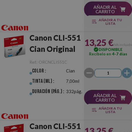
AÑADIR AL
CARRITO
AÑADIR A TU
LISTA
Canon CLI-551
13,25 €
IVA incluido
Cian Original
DISPONIBLE
Recíbelo en
4-7 días
Ref.:
ORCNCLI551C
Color :
Cian
Tinta (ml) :
7,00ml
Duración (pág.) :
332pág.
AÑADIR AL
CARRITO
AÑADIR A TU
LISTA
Canon CLI-551
13,25 €