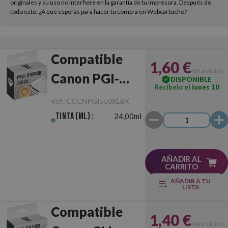
originales y su uso no interfiere en la garantía de tu impresora. Después de
todo esto: ¿A qué esperas para hacer tu compra en Webcartucho?
Compatible
1,60 €
IVA incluido
Canon PGI-
DISPONIBLE
Recíbelo el
lunes 10
550XL Negro
Ref.:
CCCNPGI550XLBK
Tinta (ml) :
24,00ml
AÑADIR AL
CARRITO
AÑADIR A TU
LISTA
Compatible
1,40 €
IVA incluido