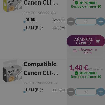
Canon CLI-
DISPONIBLE
Recíbelo el
lunes 10
551XL
Ref.:
CCCNCLI551XLY
Amarillo
Color :
Amarillo
Tinta (ml) :
12,50ml
AÑADIR AL
CARRITO
AÑADIR A TU
LISTA
Compatible
1,40 €
IVA incluido
Canon CLI-
DISPONIBLE
Recíbelo el
lunes 10
551XL Gris
Ref.:
CCCNCLI551XLG
Tinta (ml) :
12,50ml