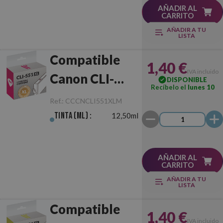
AÑADIR AL
CARRITO
AÑADIR A TU
LISTA
Compatible
1,40 €
IVA incluido
Canon CLI-
DISPONIBLE
Recíbelo el
lunes 10
551XL
Ref.:
CCCNCLI551XLM
Magenta
Tinta (ml) :
12,50ml
AÑADIR AL
CARRITO
AÑADIR A TU
LISTA
Compatible
1,40 €
IVA incluido