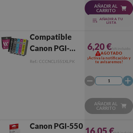
AÑADIR AL
CARRITO
AÑADIR A TU
LISTA
Compatible
6,20 €
Canon PGI-
IVA incluido
AGOTADO
550XL/CLI-
¡Activa la notificación y
Ref.:
CCCNCLI551XLPK
te avisaremos!
551XL
AÑADIR AL
CARRITO
Canon PGI-550
16,05 €
IVA incluido