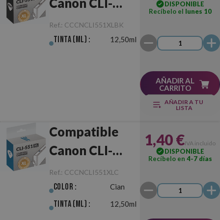
Canon CLI-
DISPONIBLE
Recíbelo el
lunes 10
551XL Negro
Ref.:
CCCNCLI551XLBK
Tinta (ml) :
12,50ml
AÑADIR AL
CARRITO
AÑADIR A TU
LISTA
Compatible
1,40 €
IVA incluido
Canon CLI-
DISPONIBLE
Recíbelo en
4-7 días
551XL Cian
Ref.:
CCCNCLI551XLC
Color :
Cian
Tinta (ml) :
12,50ml