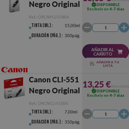
Negro Original
DISPONIBLE
Recíbelo en
4-7 días
Ref.:
ORCNPGI550BK
Tinta (ml) :
15,00ml
Duración (pág.) :
300pág.
AÑADIR AL
CARRITO
AÑADIR A TU
LISTA
Canon CLI-551
13,25 €
IVA incluido
Negro Original
DISPONIBLE
Recíbelo en
4-7 días
Ref.:
ORCNCLI551BK
Tinta (ml) :
7,00ml
Duración (pág.) :
350pág.