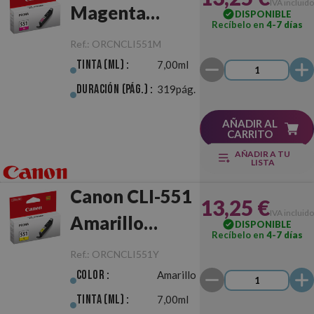
IVA incluido
Magenta
DISPONIBLE
Recíbelo en
4-7 días
Original
Ref.:
ORCNCLI551M
Tinta (ml) :
7,00ml
Duración (pág.) :
319pág.
AÑADIR AL
CARRITO
AÑADIR A TU
LISTA
Canon CLI-551
13,25 €
IVA incluido
Amarillo
DISPONIBLE
Recíbelo en
4-7 días
Original
Ref.:
ORCNCLI551Y
Color :
Amarillo
Tinta (ml) :
7,00ml