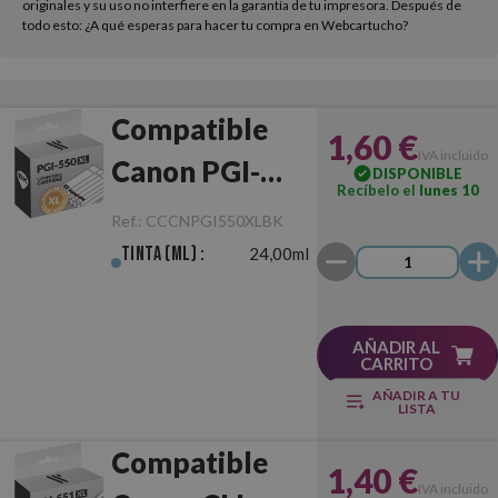
originales y su uso no interfiere en la garantía de tu impresora. Después de
todo esto: ¿A qué esperas para hacer tu compra en Webcartucho?
Compatible
1,60 €
IVA incluido
Canon PGI-
DISPONIBLE
Recíbelo el
lunes 10
550XL Negro
Ref.:
CCCNPGI550XLBK
Tinta (ml) :
24,00ml
AÑADIR AL
CARRITO
AÑADIR A TU
LISTA
Compatible
1,40 €
IVA incluido