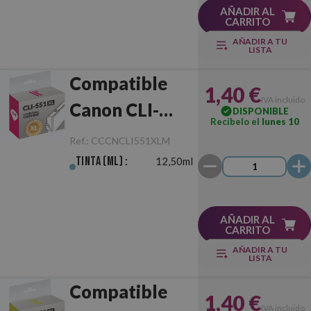
AÑADIR AL
CARRITO
AÑADIR A TU
LISTA
Compatible
1,40 €
IVA incluido
Canon CLI-
DISPONIBLE
Recíbelo el
lunes 10
551XL
Ref.:
CCCNCLI551XLM
Magenta
Tinta (ml) :
12,50ml
AÑADIR AL
CARRITO
AÑADIR A TU
LISTA
Compatible
1,40 €
IVA incluido