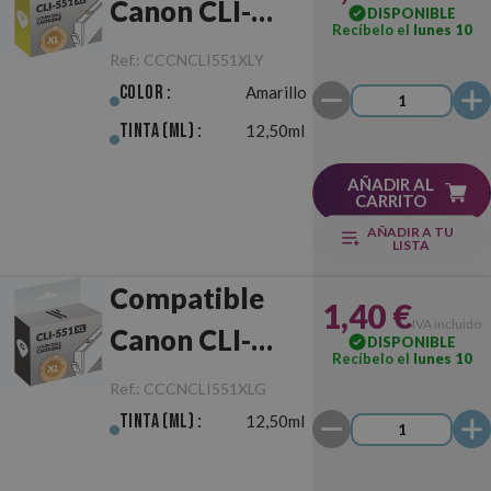
Canon CLI-
DISPONIBLE
Recíbelo el
lunes 10
551XL
Ref.:
CCCNCLI551XLY
Amarillo
Color :
Amarillo
Tinta (ml) :
12,50ml
AÑADIR AL
CARRITO
AÑADIR A TU
LISTA
Compatible
1,40 €
IVA incluido
Canon CLI-
DISPONIBLE
Recíbelo el
lunes 10
551XL Gris
Ref.:
CCCNCLI551XLG
Tinta (ml) :
12,50ml