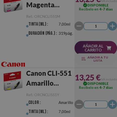
IVA incluido
Magenta
DISPONIBLE
Recíbelo en
4-7 días
Original
Ref.:
ORCNCLI551M
Tinta (ml) :
7,00ml
Duración (pág.) :
319pág.
AÑADIR AL
CARRITO
AÑADIR A TU
LISTA
Canon CLI-551
13,25 €
IVA incluido
Amarillo
DISPONIBLE
Recíbelo en
4-7 días
Original
Ref.:
ORCNCLI551Y
Color :
Amarillo
Tinta (ml) :
7,00ml