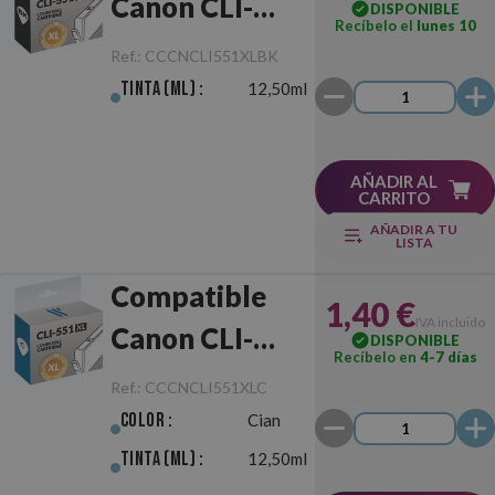
Canon CLI-
DISPONIBLE
Recíbelo el
lunes 10
551XL Negro
Ref.:
CCCNCLI551XLBK
Tinta (ml) :
12,50ml
AÑADIR AL
CARRITO
AÑADIR A TU
LISTA
Compatible
1,40 €
IVA incluido
Canon CLI-
DISPONIBLE
Recíbelo en
4-7 días
551XL Cian
Ref.:
CCCNCLI551XLC
Color :
Cian
Tinta (ml) :
12,50ml