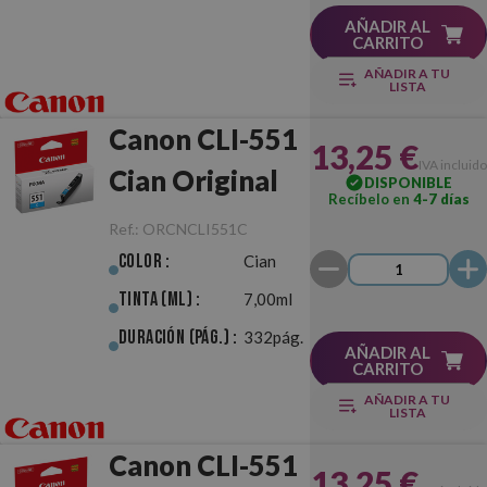
AÑADIR AL
CARRITO
AÑADIR A TU
LISTA
Canon CLI-551
13,25 €
IVA incluido
Cian Original
DISPONIBLE
Recíbelo en
4-7 días
Ref.:
ORCNCLI551C
Color :
Cian
Tinta (ml) :
7,00ml
Duración (pág.) :
332pág.
AÑADIR AL
CARRITO
AÑADIR A TU
LISTA
Canon CLI-551
13,25 €