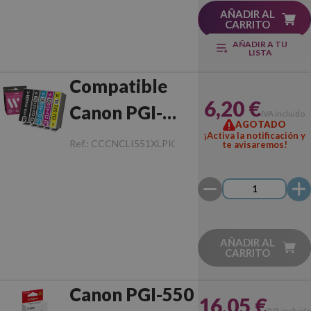
AÑADIR AL
CARRITO
AÑADIR A TU
LISTA
Compatible
6,20 €
Canon PGI-
IVA incluido
AGOTADO
550XL/CLI-
¡Activa la notificación y
Ref.:
CCCNCLI551XLPK
te avisaremos!
551XL
AÑADIR AL
CARRITO
Canon PGI-550
16,05 €
IVA incluido