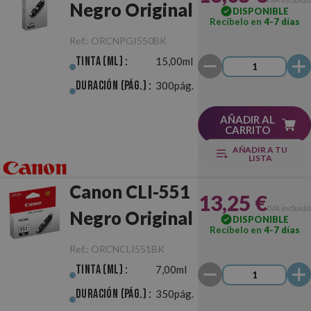
Negro Original
DISPONIBLE
Recíbelo en
4-7 días
Ref.:
ORCNPGI550BK
Tinta (ml) :
15,00ml
Duración (pág.) :
300pág.
AÑADIR AL
CARRITO
AÑADIR A TU
LISTA
Canon CLI-551
13,25 €
IVA incluido
Negro Original
DISPONIBLE
Recíbelo en
4-7 días
Ref.:
ORCNCLI551BK
Tinta (ml) :
7,00ml
Duración (pág.) :
350pág.