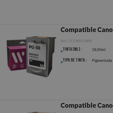
Compatible Cano
Ref.:
CCCNPG50BK
Tinta (ml) :
18,00ml
Tipo de Tinta :
Pigmentada
Compatible Cano