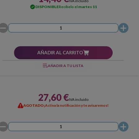
IVA incluido
DISPONIBLE
Recíbelo el
martes 11
AÑADIR AL CARRITO
AÑADIR A TU LISTA
27,60 €
IVA incluido
AGOTADO
¡Activa la notificación y te avisaremos!