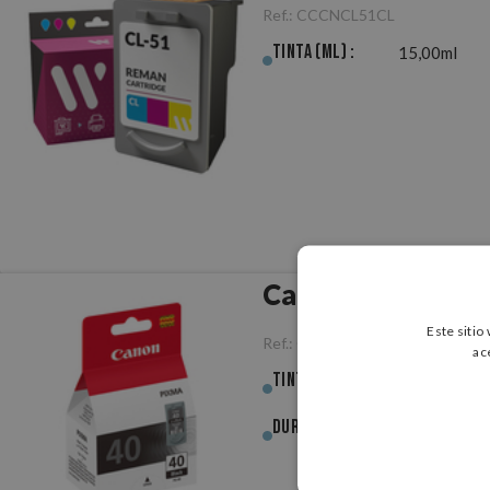
Ref.:
CCCNCL51CL
Tinta (ml) :
15,00ml
Canon PG-40 Neg
Este sitio
Ref.:
ORCNPG40BK
ac
Tinta (ml) :
16,00ml
Duración (pág.) :
355pág.