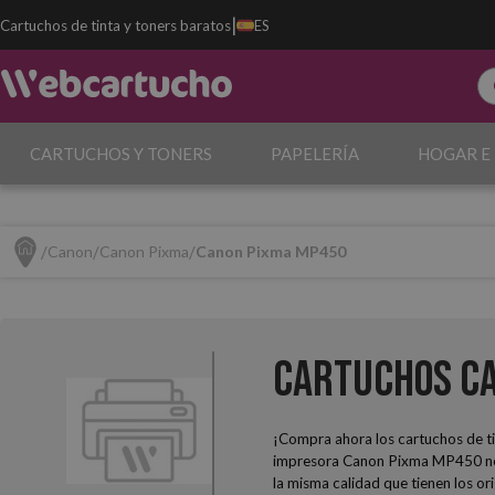
|
Cartuchos de tinta y toners baratos
ES
CARTUCHOS Y TONERS
PAPELERÍA
HOGAR E
Canon
Canon Pixma
Canon Pixma MP450
Cartuchos C
¡Compra ahora los cartuchos de ti
impresora Canon Pixma MP450 nece
la misma calidad que tienen los o