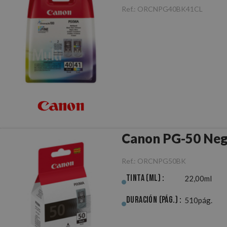
Ref.:
ORCNPG40BK41CL
Canon PG-50 Neg
Ref.:
ORCNPG50BK
Tinta (ml) :
22,00ml
Duración (pág.) :
510pág.