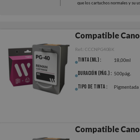
que los cartuchos normales y su u
Compatible Cano
Ref.:
CCCNPG40BK
Tinta (ml) :
18,00ml
Duración (pág.) :
500pág.
Tipo de Tinta :
Pigmentada
Compatible Cano