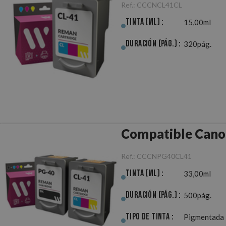
Ref.:
CCCNCL41CL
Tinta (ml) :
15,00ml
Duración (pág.) :
320pág.
Compatible Cano
Ref.:
CCCNPG40CL41
Tinta (ml) :
33,00ml
Duración (pág.) :
500pág.
Tipo de Tinta :
Pigmentada