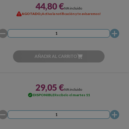
44,80 €
IVA incluido
AGOTADO
¡Activa la notificación y te avisaremos!
AÑADIR AL CARRITO
29,05 €
IVA incluido
DISPONIBLE
Recíbelo el
martes 11