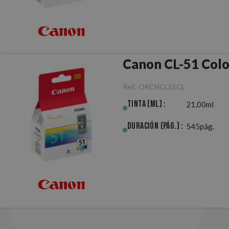
Canon CL-51 Colo
Ref.:
ORCNCL51CL
Tinta (ml) :
21,00ml
Duración (pág.) :
545pág.