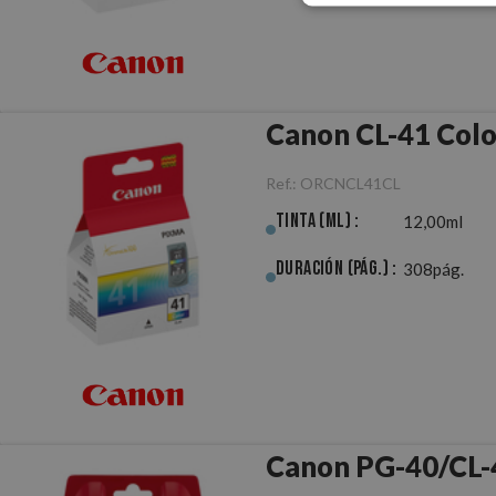
Canon CL-41 Colo
Ref.:
ORCNCL41CL
Tinta (ml) :
12,00ml
Duración (pág.) :
308pág.