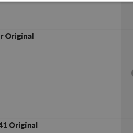
r Original
Canon PG-40/CL-41 Original