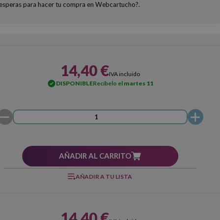
ué esperas para hacer tu compra en Webcartucho?.
14,40 €
IVA incluido
DISPONIBLE
Recíbelo el
martes 11
AÑADIR AL CARRITO
AÑADIR A TU LISTA
14,40 €