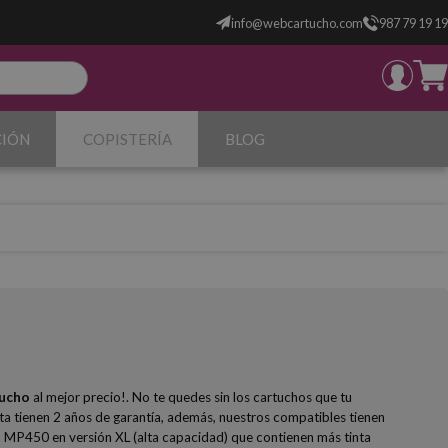
info@webcartucho.com
987 79 19 19
CIÓN
COPISTERÍA
BLOG
ucho
al mejor precio!. No te quedes sin los cartuchos que tu
 tienen 2 años de garantía, además, nuestros compatibles tienen
a MP450 en versión XL (alta capacidad) que contienen más tinta