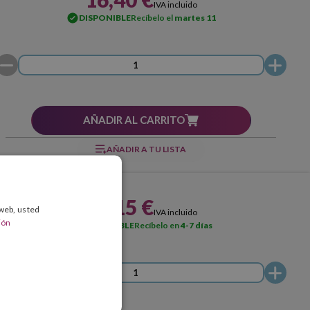
IVA incluido
DISPONIBLE
Recíbelo el
martes 11
AÑADIR AL CARRITO
AÑADIR A TU LISTA
20,15 €
 web, usted
IVA incluido
ión
DISPONIBLE
Recíbelo en
4-7 días