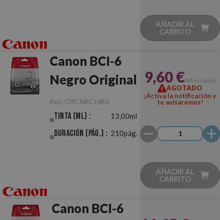
AÑADIR AL
CARRITO
Canon BCI-6
9,60 €
Negro Original
IVA incluido
AGOTADO
¡Activa la notificación y
Ref.:
ORCNBCI6BK
te avisaremos!
Tinta (ml) :
13,00ml
Duración (pág.) :
210pág.
AÑADIR AL
CARRITO
Canon BCI-6