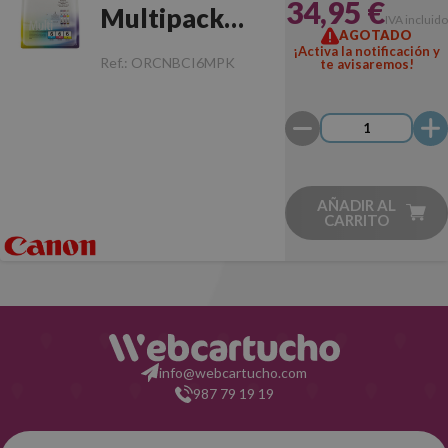
34,95 €
Multipack
IVA incluido
AGOTADO
Original
¡Activa la notificación y
Ref.:
ORCNBCI6MPK
te avisaremos!
AÑADIR AL
CARRITO
info@webcartucho.com
987 79 19 19