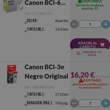
Canon BCI-6
DISPONIBLE
Recíbelo
mañana,
martes 11
Amarillo
Ref.:
CCCNBCI6Y
Color :
Amarillo
Tinta (ml) :
14,00ml
AÑADIR AL
CARRITO
AÑADIR A TU
LISTA
Canon BCI-3e
16,20 €
Negro Original
IVA incluido
AGOTADO
¡Activa la notificación y
Ref.:
ORCNBCI3BK
te avisaremos!
Tinta (ml) :
27,00ml
Duración (pág.) :
500pág.