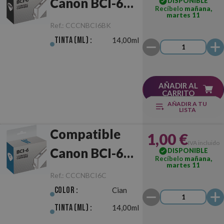
Canon BCI-6
DISPONIBLE
Recíbelo
mañana,
martes 11
Negro
Ref.:
CCCNBCI6BK
Tinta (ml) :
14,00ml
AÑADIR AL
CARRITO
AÑADIR A TU
LISTA
Compatible
1,00 €
IVA incluido
Canon BCI-6
DISPONIBLE
Recíbelo
mañana,
martes 11
Cian
Ref.:
CCCNBCI6C
Color :
Cian
Tinta (ml) :
14,00ml