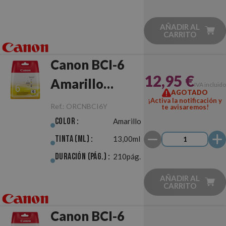
AÑADIR AL
CARRITO
Canon BCI-6
12,95 €
Amarillo
IVA incluido
AGOTADO
Original
¡Activa la notificación y
Ref.:
ORCNBCI6Y
te avisaremos!
Color :
Amarillo
Tinta (ml) :
13,00ml
Duración (pág.) :
210pág.
AÑADIR AL
CARRITO
Canon BCI-6