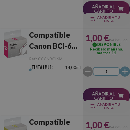
AÑADIR AL
CARRITO
AÑADIR A TU
LISTA
Compatible
1,00 €
IVA incluido
Canon BCI-6
DISPONIBLE
Recíbelo
mañana,
martes 11
Magenta
Ref.:
CCCNBCI6M
Tinta (ml) :
14,00ml
AÑADIR AL
CARRITO
AÑADIR A TU
LISTA
Compatible
1,00 €
IVA incluido