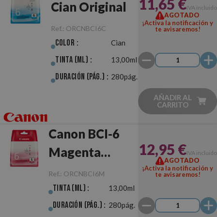
11,65 €
Cian Original
IVA incluido
AGOTADO
¡Activa la notificación y
Ref.:
ORCNBCI6C
te avisaremos!
Color :
Cian
Tinta (ml) :
13,00ml
Duración (pág.) :
280pág.
AÑADIR AL
CARRITO
Canon BCI-6
12,95 €
Magenta
IVA incluido
AGOTADO
Original
¡Activa la notificación y
Ref.:
ORCNBCI6M
te avisaremos!
Tinta (ml) :
13,00ml
Duración (pág.) :
280pág.