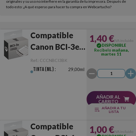
originales y su uso no interfiere en la garantía de tu impresora. Después de
todo esto: ¿A qué esperas para hacer tu compra en Webcartucho?
Compatible
1,40 €
IVA incluido
Canon BCI-3e
DISPONIBLE
Recíbelo
mañana,
martes 11
Negro
Ref.:
CCCNBCI3BK
Tinta (ml) :
29,00ml
AÑADIR AL
CARRITO
AÑADIR A TU
LISTA
Compatible
1,00 €
IVA incluido