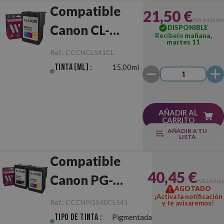
Compatible
21,50 €
IVA incluido
Canon CL-
DISPONIBLE
Recíbelo
mañana,
martes 11
541XL Color
Ref.:
CCCNCL541CL
Tinta (ml) :
15,00ml
AÑADIR AL
CARRITO
AÑADIR A TU
LISTA
Compatible
40,45 €
Canon PG-
IVA inclui
AGOTADO
540XL/CL-541XL
¡Activa la notificación
Ref.:
CCCNPG540CL541
y te avisaremos!
Negro/Color
Tipo de Tinta :
Pigmentada