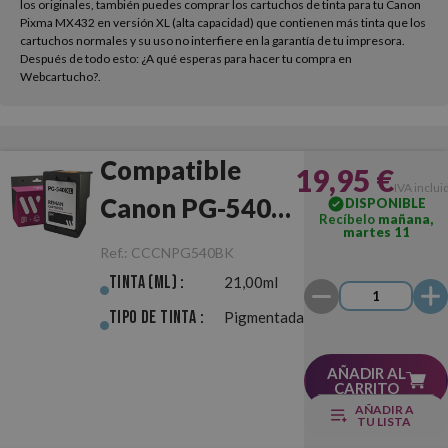
los originales, también puedes comprar los cartuchos de tinta para tu Canon
Pixma MX432 en versión XL (alta capacidad) que contienen más tinta que los
cartuchos normales y su uso no interfiere en la garantía de tu impresora.
Después de todo esto: ¿A qué esperas para hacer tu compra en
Webcartucho?.
Compatible
19,95 €
IVA inclui
Canon PG-540XL
DISPONIBLE
Recíbelo
mañana,
martes 11
Negro
Ref.:
CCCNPG540BK
Tinta (ml) :
21,00ml
Tipo de Tinta :
Pigmentada
AÑADIR AL
CARRITO
AÑADIR A
TU LISTA