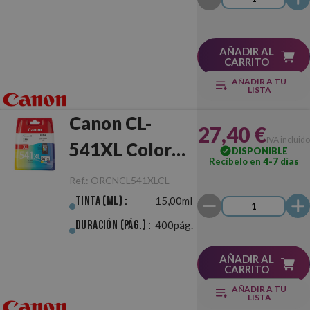
AÑADIR AL
CARRITO
AÑADIR A TU
LISTA
Canon CL-
27,40 €
IVA incluido
541XL Color
DISPONIBLE
Recíbelo en
4-7 días
Original
Ref.:
ORCNCL541XLCL
Tinta (ml) :
15,00ml
Duración (pág.) :
400pág.
AÑADIR AL
CARRITO
AÑADIR A TU
LISTA