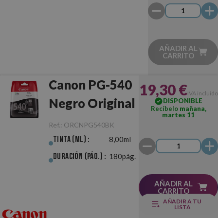
Pack
AÑADIR AL
CARRITO
Canon PG-540
19,30 €
IVA incluido
Negro Original
DISPONIBLE
Recíbelo
mañana,
martes 11
Ref.:
ORCNPG540BK
Tinta (ml) :
8,00ml
Duración (pág.) :
180pág.
AÑADIR AL
CARRITO
AÑADIR A TU
LISTA