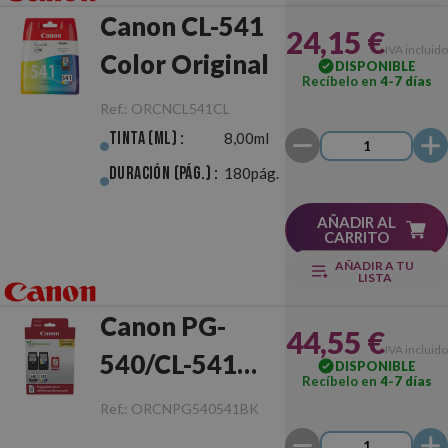
Canon CL-541
24,15 €
IVA incluido
Color Original
DISPONIBLE
Recíbelo en
4-7 días
Ref.:
ORCNCL541CL
Tinta (ml) :
8,00ml
Duración (pág.) :
180pág.
AÑADIR AL
CARRITO
AÑADIR A TU
LISTA
Canon PG-
44,55 €
IVA incluido
540/CL-541
DISPONIBLE
Recíbelo en
4-7 días
Original
Ref.:
ORCNPG540541BK