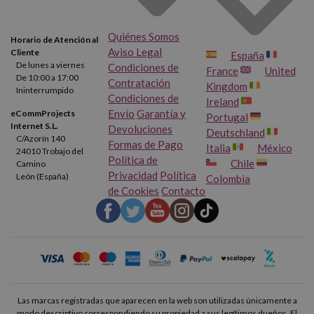
Quiénes Somos
Horario de Atención al
Aviso Legal
Cliente
España
De lunes a viernes
Condiciones de
France
United
De 10:00 a 17:00
Contratación
Kingdom
Ininterrumpido
Condiciones de
Ireland
Envío
Garantía y
eCommProjects
Portugal
Internet S.L.
Devoluciones
Deutschland
C/Azorín 140
Formas de Pago
Italia
México
24010 Trobajo del
Política de
Chile
Camino
Privacidad
Política
León (España)
Colombia
de Cookies
Contacto
Las marcas registradas que aparecen en la web son utilizadas únicamente a
modo descriptivo correspondiendo su propiedad a sus legítimos dueños. El