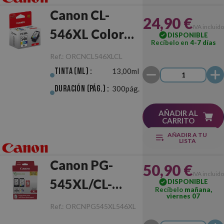
Canon CL-
24,90 €
IVA incluido
546XL Color
DISPONIBLE
Recíbelo en
4-7 días
Original
Ref.:
ORCNCL546XLCL
Tinta (ml) :
13,00ml
Duración (pág.) :
300pág.
AÑADIR AL
CARRITO
AÑADIR A TU
LISTA
Canon PG-
50,90 €
IVA incluido
545XL/CL-
DISPONIBLE
Recíbelo
mañana,
viernes 07
546XL Photo
Ref.:
ORCNPG545XL546XL
Value Pack