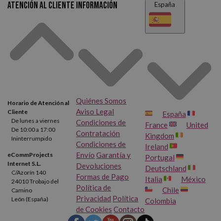
Atención al cliente
Información
España
Quiénes Somos
Horario de Atención al
Aviso Legal
Cliente
España
De lunes a viernes
Condiciones de
France
United
De 10:00 a 17:00
Contratación
Kingdom
Ininterrumpido
Condiciones de
Ireland
Envío
Garantía y
eCommProjects
Portugal
Internet S.L.
Devoluciones
Deutschland
C/Azorín 140
Formas de Pago
Italia
México
24010 Trobajo del
Política de
Chile
Camino
Privacidad
Política
León (España)
Colombia
de Cookies
Contacto