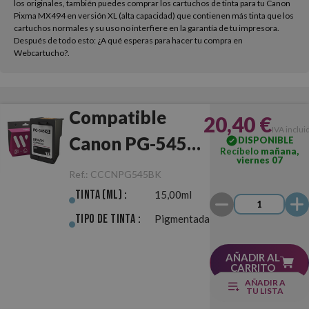
los originales, también puedes comprar los cartuchos de tinta para tu Canon
Pixma MX494 en versión XL (alta capacidad) que contienen más tinta que los
cartuchos normales y su uso no interfiere en la garantía de tu impresora.
Después de todo esto: ¿A qué esperas para hacer tu compra en
Webcartucho?.
Compatible
20,40 €
IVA inclui
Canon PG-545XL
DISPONIBLE
Recíbelo
mañana,
viernes 07
Negro
Ref.:
CCCNPG545BK
Tinta (ml) :
15,00ml
Tipo de Tinta :
Pigmentada
AÑADIR AL
CARRITO
AÑADIR A
TU LISTA