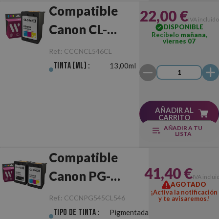
Compatible
22,00 €
IVA incluido
Canon CL-
DISPONIBLE
Recíbelo
mañana,
viernes 07
546XL Color
Ref.:
CCCNCL546CL
Tinta (ml) :
13,00ml
AÑADIR AL
CARRITO
AÑADIR A TU
LISTA
Compatible
41,40 €
Canon PG-
IVA inclui
AGOTADO
545XL/CL-546XL
¡Activa la notificación
Ref.:
CCCNPG545CL546
y te avisaremos!
Negro/Color
Tipo de Tinta :
Pigmentada