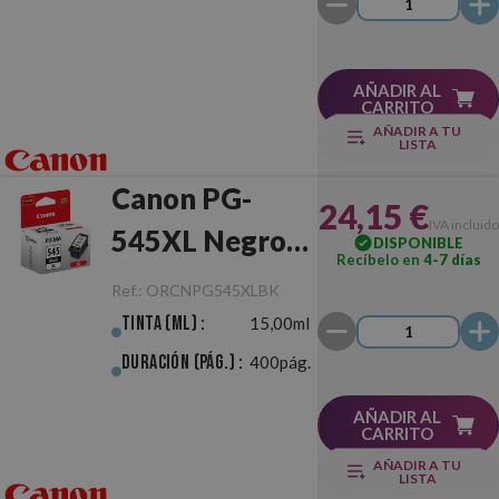
AÑADIR AL
CARRITO
AÑADIR A TU
LISTA
Canon PG-
24,15 €
IVA incluido
545XL Negro
DISPONIBLE
Recíbelo en
4-7 días
Original
Ref.:
ORCNPG545XLBK
Tinta (ml) :
15,00ml
Duración (pág.) :
400pág.
AÑADIR AL
CARRITO
AÑADIR A TU
LISTA