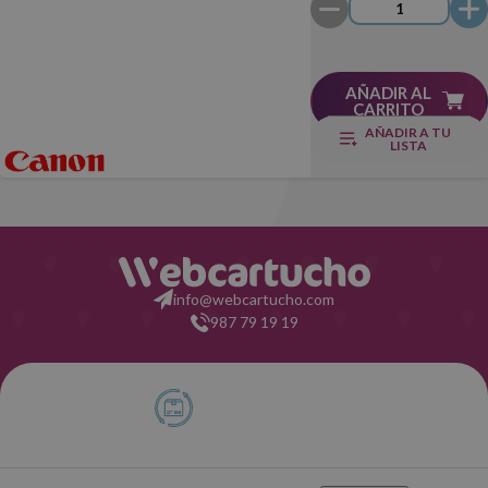
Original
AÑADIR AL
CARRITO
AÑADIR A TU
LISTA
info@webcartucho.com
987 79 19 19