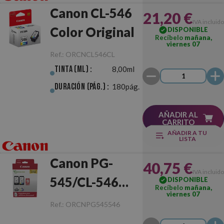
Canon CL-546
21,20 €
IVA incluido
Color Original
DISPONIBLE
Recíbelo
mañana,
viernes 07
Ref.:
ORCNCL546CL
Tinta (ml) :
8,00ml
Duración (pág.) :
180pág.
AÑADIR AL
CARRITO
AÑADIR A TU
LISTA
Canon PG-
40,75 €
IVA incluido
545/CL-546
DISPONIBLE
Recíbelo
mañana,
viernes 07
Original
Ref.:
ORCNPG545546