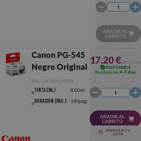
Pack
AÑADIR AL
CARRITO
Canon PG-545
17,20 €
IVA incluido
Negro Original
DISPONIBLE
Recíbelo en
4-7 días
Ref.:
ORCNPG545BK
Tinta (ml) :
8,00ml
Duración (pág.) :
180pág.
AÑADIR AL
CARRITO
AÑADIR A TU
LISTA