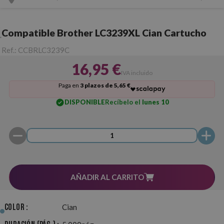
Compatible Brother LC3239XL Cian Cartucho
Ref.:
CCBRLC3239C
16,95 €
IVA incluido
Paga en
3 plazos de 5,65 €
DISPONIBLE
Recíbelo el
lunes 10
AÑADIR AL CARRITO
Color :
Cian