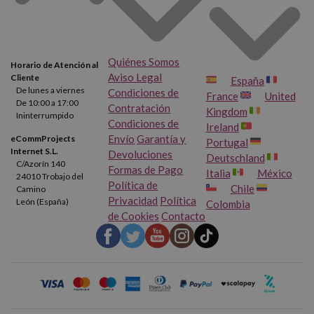
Quiénes Somos
Horario de Atención al
Aviso Legal
Cliente
España
De lunes a viernes
Condiciones de
France
United
De 10:00 a 17:00
Contratación
Kingdom
Ininterrumpido
Condiciones de
Ireland
Envío
Garantía y
eCommProjects
Portugal
Internet S.L.
Devoluciones
Deutschland
C/Azorín 140
Formas de Pago
Italia
México
24010 Trobajo del
Política de
Chile
Camino
Privacidad
Política
León (España)
Colombia
de Cookies
Contacto