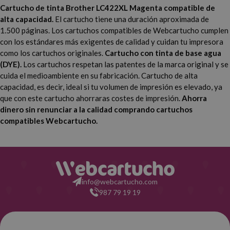
Brother MFC J6535 DW
Cartucho de tinta Brother LC422XL Magenta compatible de
Brother MFC J5345 DW
XL
alta capacidad.
El cartucho tiene una duración aproximada de
1.500 páginas. Los cartuchos compatibles de Webcartucho cumplen
Brother MFC J5955 DW
Brother MFC J5740 DW
con los estándares más exigentes de calidad y cuidan tu impresora
como los cartuchos originales.
Cartucho con tinta de base agua
Brother MFC J6540 DW
Brother MFC J6590 DW
(DYE).
Los cartuchos respetan las patentes de la marca original y se
cuida el medioambiente en su fabricación. Cartucho de alta
Brother MFC J5340 DWE
Brother MFC J6940 DW
capacidad, es decir, ideal si tu volumen de impresión es elevado, ya
Ecopro
que con este cartucho ahorraras costes de impresión.
Ahorra
dinero sin renunciar a la calidad comprando cartuchos
Brother MFC J6540 DWE
compatibles Webcartucho.
info@webcartucho.com
987 79 19 19