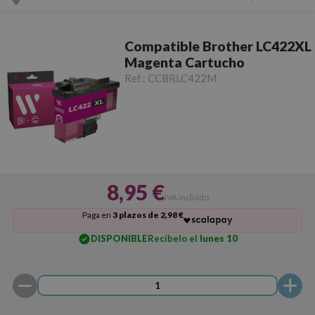
Compatible Brother LC422XL
Magenta Cartucho
Ref.:
CCBRLC422M
8,95 €
IVA incluido
Paga en
3 plazos de 2,98 €
DISPONIBLE
Recíbelo el
lunes 10