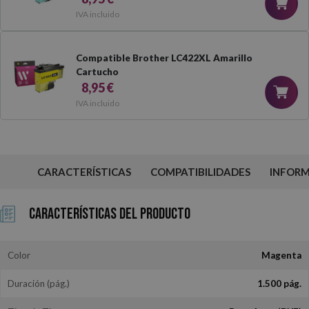
IVA incluido
Compatible Brother LC422XL Amarillo
Cartucho
8,95 €
IVA incluido
CARACTERÍSTICAS
COMPATIBILIDADES
INFOR
Características del Producto
Color
Magenta
Duración (pág.)
1.500 pág.