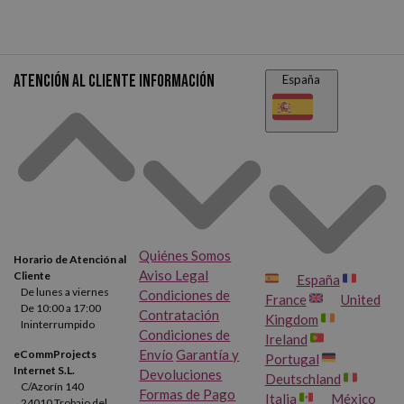
Atención al cliente
Información
España
Quiénes Somos
Horario de Atención al
Aviso Legal
Cliente
España
De lunes a viernes
Condiciones de
France
United
De 10:00 a 17:00
Contratación
Kingdom
Ininterrumpido
Condiciones de
Ireland
Envío
Garantía y
eCommProjects
Portugal
Internet S.L.
Devoluciones
Deutschland
C/Azorín 140
Formas de Pago
Italia
México
24010 Trobajo del