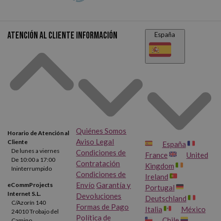
Atención al cliente
Información
España
Quiénes Somos
Horario de Atención al
Aviso Legal
Cliente
España
De lunes a viernes
Condiciones de
France
United
De 10:00 a 17:00
Contratación
Kingdom
Ininterrumpido
Condiciones de
Ireland
Envío
Garantía y
eCommProjects
Portugal
Internet S.L.
Devoluciones
Deutschland
C/Azorín 140
Formas de Pago
Italia
México
24010 Trobajo del
Política de
Chile
Camino