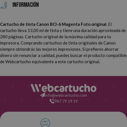
Información
Canon i 950
Canon i 960
Cartucho de tinta Canon BCI-6 Magenta Foto original.
El
Canon i 965
Canon i 990
cartucho lleva 13,00 ml de tinta y tiene una duración aproximada de
280 páginas. Cartucho original de la máxima calidad para tu
Canon i 9100
Canon i 9900
impresora.
Comprando cartuchos de tinta originales de Canon
siempre obtendrás las mejores impresiones. Si prefieres ahorrar
Canon i 9950
Canon S800
dinero sin renunciar a calidad, puedes buscar el producto compatible
de Webcartucho equivalente a este cartucho original.
Canon S820
Canon S820 D
Canon S830
Canon S830 D
info@webcartucho.com
Canon S900
Canon S9000
987 79 19 19