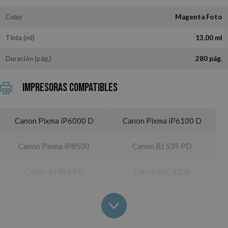
Color
Magenta Foto
Tinta (ml)
13,00 ml
Duración (pág.)
280 pág.
Impresoras Compatibles
Canon Pixma iP6000 D
Canon Pixma iP6100 D
Canon Pixma iP8500
Canon BJ 535 PD
Canon BJ 895 PD
Canon BJC 8200
Canon i 860
Canon i 900
Canon i 900 D
Canon i 905 D