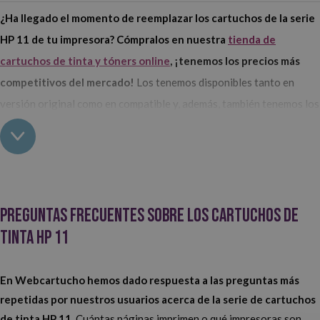
¿Ha llegado el momento de reemplazar los cartuchos de la serie
HP 11 de tu impresora? Cómpralos en nuestra
tienda de
cartuchos de tinta y tóners online
, ¡tenemos los precios más
competitivos del mercado!
Los tenemos disponibles tanto en
versión original como en compatible y, además, también tenemos los
recambios del cabezal de impresión que necesitas para cada uno de
ellos.
Compra los cartuchos HP 11 para tu impresora en Webcartucho
Preguntas frecuentes sobre los cartuchos de
En nuestro catálogo de
consumibles de la marca HP
tenemos
tinta HP 11
una gran selección de cartuchos de tinta HP 11, así como los
recambios de cabezales de impresión que necesitan cada uno
de ellos.
¿Sueles utilizarlos en versión original o en compatible? En
En Webcartucho hemos dado respuesta a las preguntas más
Webcartucho contamos con ambas versiones para que cada uno de
repetidas por nuestros usuarios acerca de la serie de cartuchos
de tinta HP 11.
Cuántas páginas imprimen o qué impresoras son
nuestros clientes pueda elegir aquellos que mejor se adaptan a sus