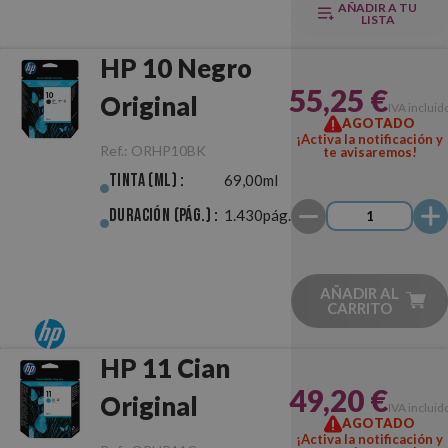
AÑADIR A TU
LISTA
HP 10 Negro
55,25 €
Original
IVA incluid
AGOTADO
¡Activa la notificación y
Ref.:
ORHP10BK
te avisaremos!
Tinta (ml) :
69,00ml
Duración (pág.) :
1.430pág.
AÑADIR AL
CARRITO
HP 11 Cian
49,20 €
Original
IVA incluid
AGOTADO
¡Activa la notificación y