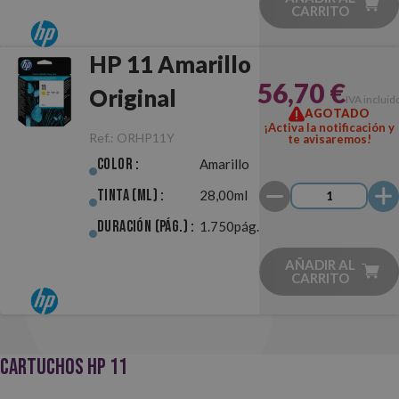
CARRITO
HP 11 Amarillo
56,70 €
Original
IVA incluid
AGOTADO
¡Activa la notificación y
Ref.:
ORHP11Y
te avisaremos!
Color :
Amarillo
Tinta (ml) :
28,00ml
Duración (pág.) :
1.750pág.
AÑADIR AL
CARRITO
CARTUCHOS HP 11