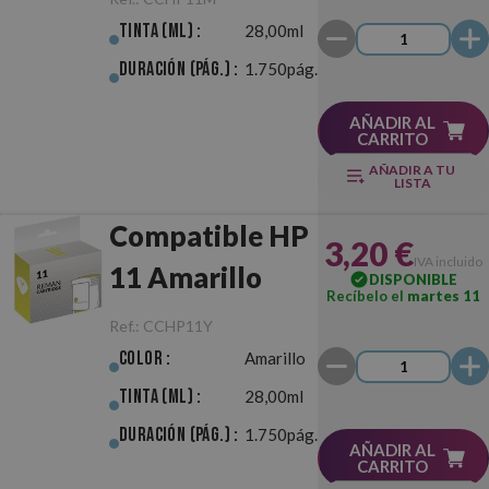
Tinta (ml) :
28,00ml
Duración (pág.) :
1.750pág.
AÑADIR AL
CARRITO
AÑADIR A TU
LISTA
Compatible HP
3,20 €
IVA incluido
11 Amarillo
DISPONIBLE
Recíbelo el
martes 11
Ref.:
CCHP11Y
Color :
Amarillo
Tinta (ml) :
28,00ml
Duración (pág.) :
1.750pág.
AÑADIR AL
CARRITO