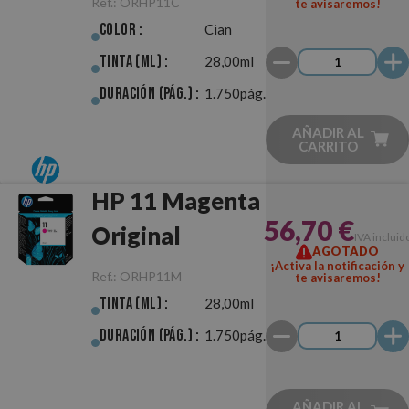
Ref.:
ORHP11C
te avisaremos!
Color :
Cian
Tinta (ml) :
28,00ml
Duración (pág.) :
1.750pág.
AÑADIR AL
CARRITO
HP 11 Magenta
56,70 €
Original
IVA incluid
AGOTADO
¡Activa la notificación y
Ref.:
ORHP11M
te avisaremos!
Tinta (ml) :
28,00ml
Duración (pág.) :
1.750pág.
AÑADIR AL