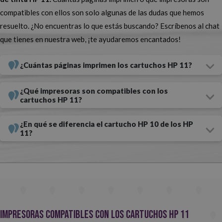
compatibles con ellos son solo algunas de las dudas que hemos
necesidades. ¿Solamente confías en los consumibles que elabora la
resuelto. ¿No encuentras lo que estás buscando? Escríbenos al chat
propia marca de la impresora? Cómpralos originales. ¿Prefieres
que tienes en nuestra web, ¡te ayudaremos encantados!
poder ahorrar algo de dinero? Cómpralos compatibles, la calidad es
prácticamente la misma.
¿Cuántas páginas imprimen los cartuchos HP 11?
¿Quieres conseguir tu tinta HP 11 al mejor precio online? ¡En
¿Qué impresoras son compatibles con los
Webcartucho es posible!
cartuchos HP 11?
HP 11 compatibles: la mejor relación calidad-precio
¿En qué se diferencia el cartucho HP 10 de los HP
11?
La inmensa mayoría de nuestros usuarios optan por comprar
cartuchos de tinta HP 11 compatibles para su impresora. ¿El
motivo? Son la opción con la mejor relación calidad-precio:
son
realmente baratos y proporcionan resultados de una calidad
excepcional. Para que te hagas una idea, son hasta 20 veces más
Impresoras compatibles con los cartuchos HP 11
económicos que los originales.