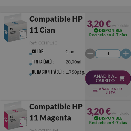
Compatible HP
3,20 €
IVA incluido
11 Cian
DISPONIBLE
Recíbelo en
4-7 días
Ref.:
CCHP11C
Color :
Cian
Tinta (ml) :
28,00ml
Duración (pág.) :
1.750pág.
AÑADIR AL
CARRITO
AÑADIR A TU
LISTA
Compatible HP
3,20 €
IVA incluido
11 Magenta
DISPONIBLE
Recíbelo en
4-7 días
Ref.:
CCHP11M