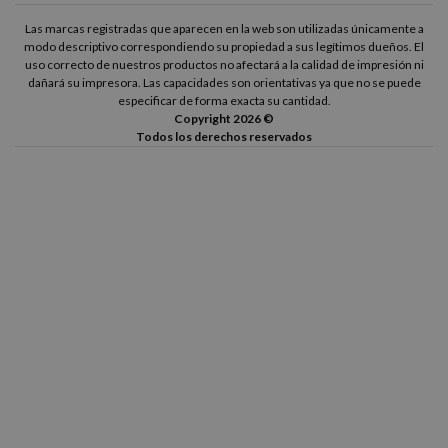
HP Photosmart 2608
HP Photosmart 2610
Las marcas registradas que aparecen en la web son utilizadas únicamente a
modo descriptivo correspondiendo su propiedad a sus legítimos dueños. El
uso correcto de nuestros productos no afectará a la calidad de impresión ni
HP Photosmart 2610 XI
HP Photosmart 2615
dañará su impresora. Las capacidades son orientativas ya que no se puede
especificar de forma exacta su cantidad.
Copyright 2026 ©
HP Photosmart 2710
HP Photosmart 2710 XI
Todos los derechos reservados
HP Photosmart 8030
HP Photosmart 8049
HP Photosmart 8050
HP Photosmart 8050 V
HP Photosmart 8050 XI
HP Photosmart 8150
HP Photosmart 8150 V
HP Photosmart 8150 XI
HP Photosmart 8450
HP Photosmart 8450 GP
HP Photosmart 8450 V
HP Photosmart 8450 XI