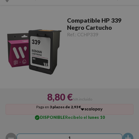
Compatible HP 339
Negro Cartucho
Ref.:
CCHP339
8,80 €
IVA incluido
Paga en
3 plazos de 2,93 €
DISPONIBLE
Recíbelo el
lunes 10