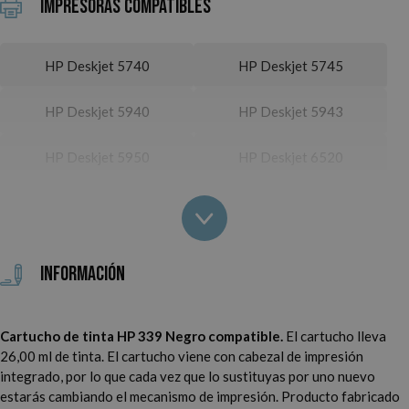
Impresoras Compatibles
HP Deskjet 5740
HP Deskjet 5745
HP Deskjet 5940
HP Deskjet 5943
HP Deskjet 5950
HP Deskjet 6520
HP Deskjet 6540
HP Deskjet 6540 D
HP Deskjet 6540 DT
HP Deskjet 6620
Información
HP Deskjet 6830
HP Deskjet 6830 V
Cartucho de tinta HP 339 Negro compatible.
El cartucho lleva
HP Deskjet 6840
HP Deskjet 6940
26,00 ml de tinta. El cartucho viene con cabezal de impresión
integrado, por lo que cada vez que lo sustituyas por uno nuevo
HP Deskjet 6940 DT
HP Deskjet 6980
estarás cambiando el mecanismo de impresión.
Producto fabricado