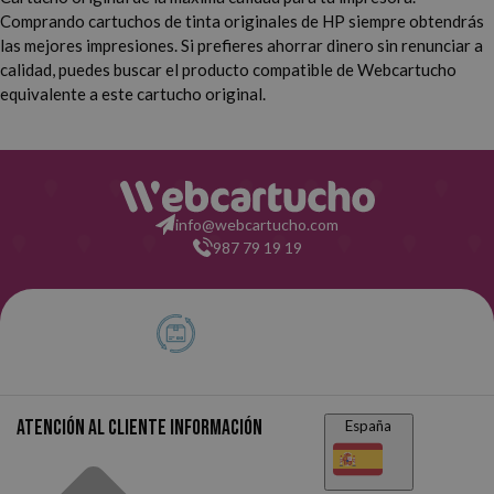
HP Deskjet 6840
HP Deskjet 9800
Comprando cartuchos de tinta originales de HP siempre obtendrás
las mejores impresiones. Si prefieres ahorrar dinero sin renunciar a
HP Deskjet 9800 D
HP Deskjet 9803
calidad, puedes buscar el producto compatible de Webcartucho
equivalente a este cartucho original.
HP Deskjet 9803 D
HP Deskjet 9860
HP Officejet 100
HP Officejet 100 Mobile
info@webcartucho.com
HP Officejet 150 Mobile
HP Officejet 6205
987 79 19 19
HP Officejet 6208
HP Officejet 6210
HP Officejet 6210 V
HP Officejet 6210 XI
HP Officejet 6210 XXI
HP Officejet 6213
Atención al cliente
Información
España
HP Officejet 6215
HP Officejet 7208