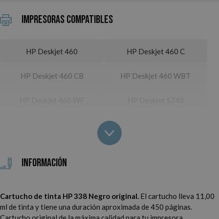
Impresoras Compatibles
HP Deskjet 460
HP Deskjet 460 C
HP Deskjet 460 CB
HP Deskjet 460 WBT
HP Deskjet 460 WF
HP Deskjet 5740
HP Deskjet 5745
HP Deskjet 6520
HP Deskjet 6540
HP Deskjet 6540 D
Información
HP Deskjet 6540 DT
HP Deskjet 6620
Cartucho de tinta HP 338 Negro original.
El cartucho lleva 11,00
HP Deskjet 6830
HP Deskjet 6830 V
ml de tinta y tiene una duración aproximada de 450 páginas.
Cartucho original de la máxima calidad para tu impresora.