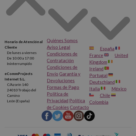
HP Officejet 7210
HP Officejet 7210 XI
HP Officejet 7213
HP Officejet 7310
HP Officejet 7310 XI
HP Officejet 7408
Quiénes Somos
Horario de Atención al
Aviso Legal
Cliente
HP Officejet 7410
HP Officejet 7410 XI
España
De lunes a viernes
Condiciones de
France
United
De 10:00 a 17:00
Contratación
Kingdom
HP Officejet 7413
HP Officejet H470
Ininterrumpido
Condiciones de
Ireland
Envío
Garantía y
eCommProjects
Portugal
HP Officejet H470 B
HP Officejet H470 BT
Internet S.L.
Devoluciones
Deutschland
C/Azorín 140
Formas de Pago
Italia
México
24010 Trobajo del
Política de
HP Officejet H470 WBT
HP Officejet H470 WF
Chile
Camino
Privacidad
Política
León (España)
Colombia
de Cookies
Contacto
HP Officejet K7100
HP Officejet K7103
HP Officejet K7108
HP Officejet Pro K7100