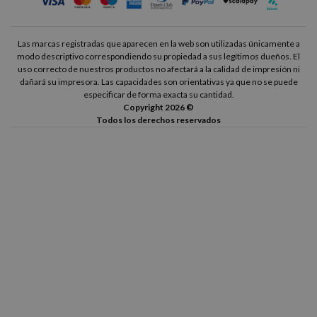
HP Photosmart 2570
HP Photosmart 2575
HP Photosmart 2575 XI
HP Photosmart 2605
Las marcas registradas que aparecen en la web son utilizadas únicamente a
modo descriptivo correspondiendo su propiedad a sus legítimos dueños. El
uso correcto de nuestros productos no afectará a la calidad de impresión ni
HP Photosmart 2608
HP Photosmart 2610
dañará su impresora. Las capacidades son orientativas ya que no se puede
especificar de forma exacta su cantidad.
Copyright 2026 ©
HP Photosmart 2610 XI
HP Photosmart 2615
Todos los derechos reservados
HP Photosmart 2710
HP Photosmart 2710 XI
HP Photosmart 7850
HP Photosmart 7850 V
HP Photosmart 7850 XI
HP Photosmart 8150
HP Photosmart 8150 V
HP Photosmart 8150 XI
HP Photosmart 8450
HP Photosmart 8450 GP