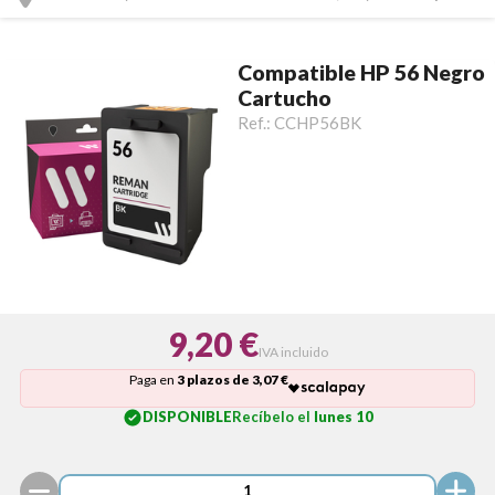
Compatible HP 56 Negro
Cartucho
Ref.:
CCHP56BK
9,20 €
IVA incluido
Paga en
3 plazos de 3,07 €
DISPONIBLE
Recíbelo el
lunes 10