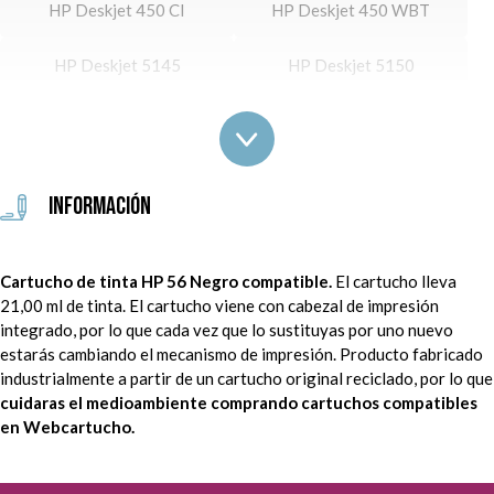
HP Deskjet 450 CI
HP Deskjet 450 WBT
HP Deskjet 5145
HP Deskjet 5150
HP Deskjet 5150 W
HP Deskjet 5151
HP Deskjet 5550
HP Deskjet 5550 C
Información
HP Deskjet 5551
HP Deskjet 5552
Cartucho de tinta HP 56 Negro compatible.
El cartucho lleva
HP Deskjet 5650
HP Deskjet 5650 W
21,00 ml de tinta. El cartucho viene con cabezal de impresión
integrado, por lo que cada vez que lo sustituyas por uno nuevo
HP Deskjet 5652
HP Deskjet 5655
estarás cambiando el mecanismo de impresión. Producto fabricado
industrialmente a partir de un cartucho original reciclado, por lo que
HP Deskjet 5850
HP Deskjet 9650
cuidaras el medioambiente comprando cartuchos compatibles
en Webcartucho.
HP Deskjet 9670
HP Deskjet 9680