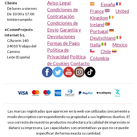
Aviso Legal
Cliente
HP Officejet 4252
HP Officejet 4255
España
De lunes a viernes
Condiciones de
France
United
De 10:00 a 17:00
Contratación
Kingdom
HP Officejet 4259
HP Officejet 5500
Ininterrumpido
Condiciones de
Ireland
Envío
Garantía y
eCommProjects
Portugal
HP Officejet 5505
HP Officejet 5510
Internet S.L.
Devoluciones
Deutschland
C/Azorín 140
Formas de Pago
Italia
México
24010 Trobajo del
Política de
HP Officejet 5510 V
HP Officejet 5510 XI
Chile
Camino
Privacidad
Política
León (España)
Colombia
de Cookies
Contacto
HP Officejet 5515
HP Officejet 5605
HP Officejet 5605 Z
HP Officejet 5610
HP Officejet 5610 V
HP Officejet 5610 XI
HP Officejet 5615
HP Officejet 6110
Las marcas registradas que aparecen en la web son utilizadas únicamente a
modo descriptivo correspondiendo su propiedad a sus legítimos dueños. El
uso correcto de nuestros productos no afectará a la calidad de impresión ni
HP Officejet 6110 XI
HP Officejet 6150
dañará su impresora. Las capacidades son orientativas ya que no se puede
especificar de forma exacta su cantidad.