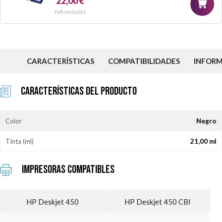
22,00 €
IVA incluido
CARACTERÍSTICAS
COMPATIBILIDADES
INFOR
Características del Producto
Color
Negro
Tinta (ml)
21,00 ml
Impresoras Compatibles
HP Deskjet 450
HP Deskjet 450 CBI