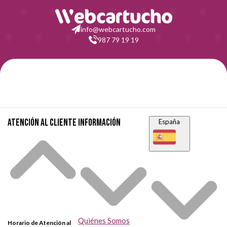
HP Deskjet 9680 GP
HP Fax 1240
info@webcartucho.com
HP Fax 1240 XI
HP Officejet 4105
987 79 19 19
HP Officejet 4105 Z
HP Officejet 4110
HP Officejet 4110 V
HP Officejet 4110 XI
HP Officejet 4110 Z
HP Officejet 4115
Atención al cliente
Información
España
HP Officejet 4212
HP Officejet 4214
HP Officejet 4215
HP Officejet 4215 V
HP Officejet 4215 XI
HP Officejet 4219
HP Officejet 4250
HP Officejet 4251
Quiénes Somos
Horario de Atención al