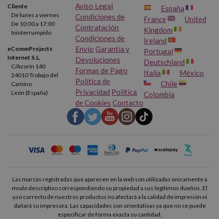
Aviso Legal
Cliente
España
De lunes a viernes
Condiciones de
France
United
De 10:00 a 17:00
Contratación
Kingdom
Ininterrumpido
Condiciones de
Ireland
Envío
Garantía y
eCommProjects
Portugal
Internet S.L.
Devoluciones
Deutschland
C/Azorín 140
Formas de Pago
Italia
México
24010 Trobajo del
Política de
Chile
Camino
Privacidad
Política
León (España)
Colombia
de Cookies
Contacto
Las marcas registradas que aparecen en la web son utilizadas únicamente a
modo descriptivo correspondiendo su propiedad a sus legítimos dueños. El
uso correcto de nuestros productos no afectará a la calidad de impresión ni
dañará su impresora. Las capacidades son orientativas ya que no se puede
especificar de forma exacta su cantidad.