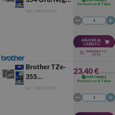
Recíbelo en
4-7 días
Original
Ref.:
ORBRTZE354
AÑADIR AL
CARRITO
AÑADIR A TU
LISTA
Brother TZe-
23,40 €
IVA incluido
355
DISPONIBLE
Recíbelo en
4-7 días
Blanco/Negro
Ref.:
ORBRTZE355
Original