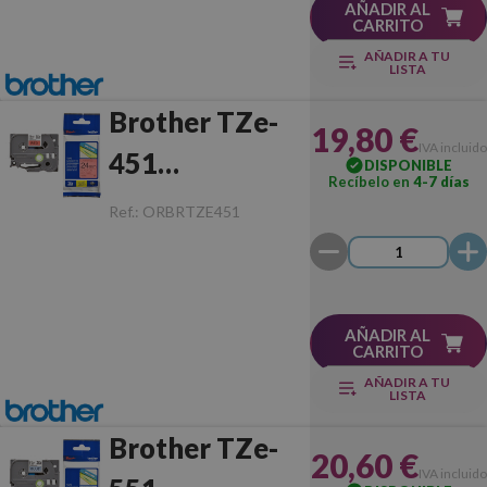
AÑADIR AL
CARRITO
AÑADIR A TU
LISTA
Brother TZe-
19,80 €
IVA incluido
451
DISPONIBLE
Recíbelo en
4-7 días
Negro/Rojo
Ref.:
ORBRTZE451
Original
AÑADIR AL
CARRITO
AÑADIR A TU
LISTA
Brother TZe-
20,60 €
IVA incluido