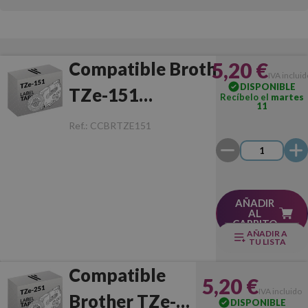
5,20 €
Compatible Brother
IVA inclui
DISPONIBLE
TZe-151
Recíbelo el
martes
11
Negro/Transparente
Ref.:
CCBRTZE151
AÑADIR
AL
CARRITO
AÑADIR A
TU LISTA
Compatible
5,20 €
IVA incluido
Brother TZe-
DISPONIBLE