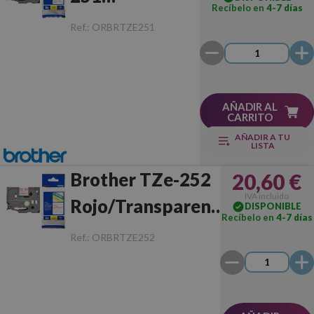
Recíbelo en
4-7 días
Negro/Blanco
Ref.:
ORBRTZE251
Original
AÑADIR AL
CARRITO
AÑADIR A TU
LISTA
Brother TZe-252
20,60 €
IVA incluido
Rojo/Transparente
DISPONIBLE
Recíbelo en
4-7 días
Original
Ref.:
ORBRTZE252