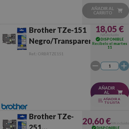
AÑADIR AL
CARRITO
18,05 €
Brother TZe-151
IVA incluido
Negro/Transparente
DISPONIBLE
Recíbelo el
martes
11
Original
Ref.:
ORBRTZE151
AÑADIR
AL
CARRITO
AÑADIR A
TU LISTA
Brother TZe-
20,60 €
IVA incluido
251
DISPONIBLE