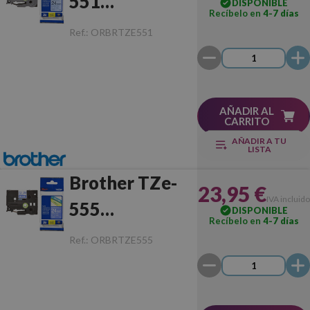
551
DISPONIBLE
Recíbelo en
4-7 días
Negro/Azul
Ref.:
ORBRTZE551
Original
AÑADIR AL
CARRITO
AÑADIR A TU
LISTA
Brother TZe-
23,95 €
IVA incluido
555
DISPONIBLE
Recíbelo en
4-7 días
Blanco/Azul
Ref.:
ORBRTZE555
Original