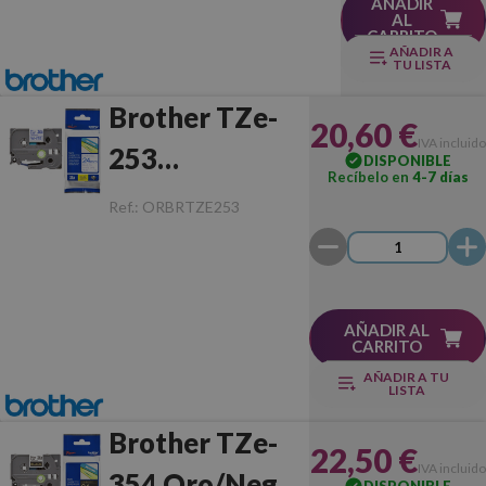
AÑADIR
AL
CARRITO
AÑADIR A
TU LISTA
Brother TZe-
20,60 €
IVA incluido
253
DISPONIBLE
Recíbelo en
4-7 días
Azul/Blanco
Ref.:
ORBRTZE253
Original
AÑADIR AL
CARRITO
AÑADIR A TU
LISTA
Brother TZe-
22,50 €
IVA incluido
354 Oro/Negro
DISPONIBLE