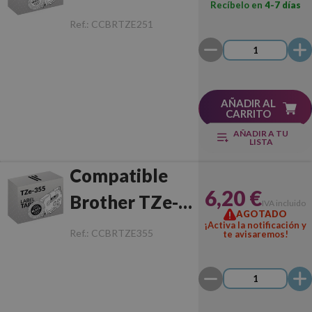
Recíbelo en
4-7 días
251
Ref.:
CCBRTZE251
Negro/Blanco
AÑADIR AL
CARRITO
AÑADIR A TU
LISTA
Compatible
6,20 €
Brother TZe-
IVA incluido
AGOTADO
355
¡Activa la notificación y
Ref.:
CCBRTZE355
te avisaremos!
Blanco/Negro