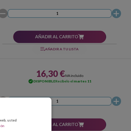
AÑADIR AL CARRITO
AÑADIR A TU LISTA
16,30 €
IVA incluido
DISPONIBLE
Recíbelo el
martes 11
 web, usted
AÑADIR AL CARRITO
ión