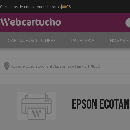
|
Cartuchos de tinta y toners baratos
ES
CARTUCHOS Y TONERS
PAPELERÍA
HOGAR E
Epson
Epson EcoTank
Epson EcoTank ET 4850
Epson EcoTan