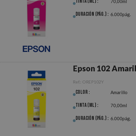
Tinta (ml) :
70,00ml
Duración (pág.) :
6.000pág.
Epson 102 Amaril
Ref.:
OREP102Y
Color :
Amarillo
Tinta (ml) :
70,00ml
Duración (pág.) :
6.000pág.