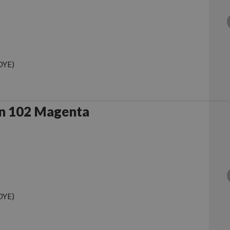
DYE)
n 102 Magenta
DYE)