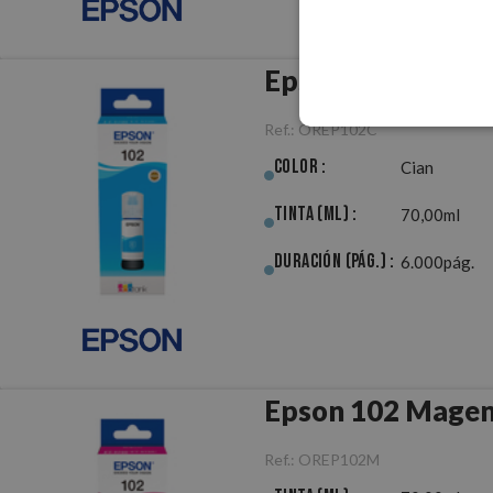
Epson 102 Cian O
Ref.:
OREP102C
Color :
Cian
Tinta (ml) :
70,00ml
Duración (pág.) :
6.000pág.
Epson 102 Magen
Ref.:
OREP102M