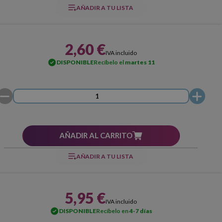
AÑADIR A TU LISTA
2,60 €
IVA incluido
DISPONIBLE
Recíbelo el
martes 11
AÑADIR AL CARRITO
AÑADIR A TU LISTA
5,95 €
IVA incluido
DISPONIBLE
Recíbelo en
4-7 días