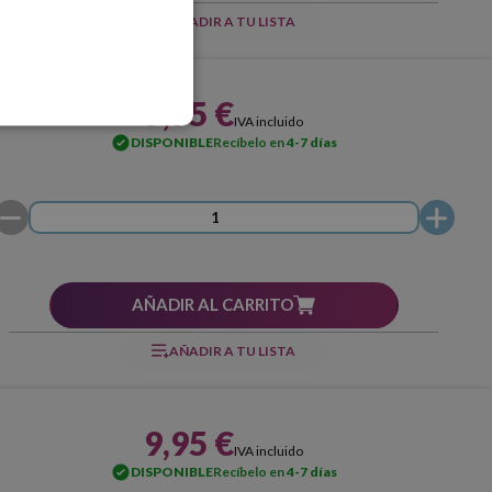
AÑADIR A TU LISTA
9,95 €
IVA incluido
DISPONIBLE
Recíbelo en
4-7 días
AÑADIR AL CARRITO
AÑADIR A TU LISTA
9,95 €
IVA incluido
DISPONIBLE
Recíbelo en
4-7 días