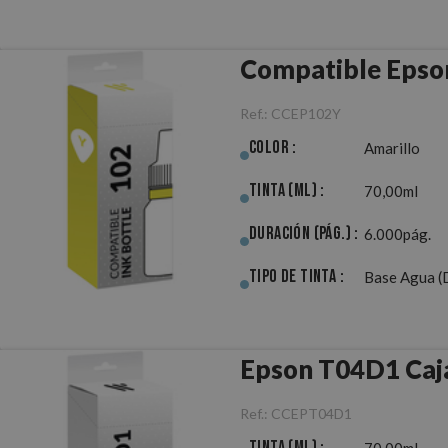
Compatible Epso
Ref.:
CCEP102Y
Color :
Amarillo
Tinta (ml) :
70,00ml
Duración (pág.) :
6.000pág.
Tipo de Tinta :
Base Agua (
Epson T04D1 Caj
Ref.:
CCEPT04D1
Tinta (ml) :
70,00ml