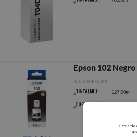
Epson 102 Negro 
Ref.:
OREP102BK
Tinta (ml) :
127,00ml
Duración (pág.) :
7.500pág.
Este sitio
ac