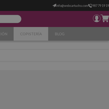
info@webcartucho.com
987 79 19 19
CIÓN
COPISTERÍA
BLOG