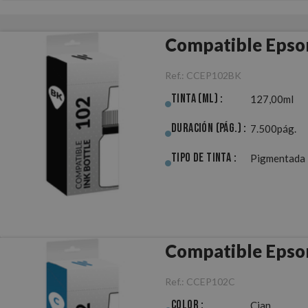
Compatible Epso
Ref.:
CCEP102BK
Tinta (ml) :
127,00ml
Duración (pág.) :
7.500pág.
Tipo de Tinta :
Pigmentada
Compatible Epso
Ref.:
CCEP102C
Color :
Cian