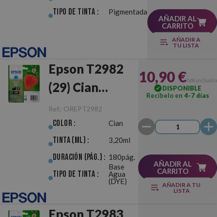
Tipo de Tinta :
Pigmentada
AÑADIR AL
CARRITO
AÑADIR A
TU LISTA
Epson T2982
10,90 €
IVA incluido
(29) Cian
DISPONIBLE
Recíbelo en
4-7 días
Original
Ref.:
OREPT2982
Color :
Cian
Tinta (ml) :
3,20ml
Duración (pág.) :
180pág.
AÑADIR AL
Base
CARRITO
Tipo de Tinta :
Agua
(DYE)
AÑADIR A TU
LISTA
Epson T2983