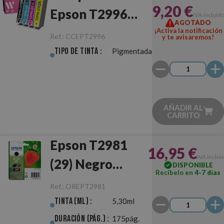
9,20 €
Epson T2996
IVA incluid
AGOTADO
(29XL)
¡Activa la notificación
Ref.:
CCEPT2996
y te avisaremos!
Multipack
Tipo de Tinta :
Pigmentada
AÑADIR AL
CARRITO
Epson T2981
16,95 €
IVA inclui
(29) Negro
DISPONIBLE
Recíbelo en
4-7 días
Original
Ref.:
OREPT2981
Tinta (ml) :
5,30ml
Duración (pág.) :
175pág.