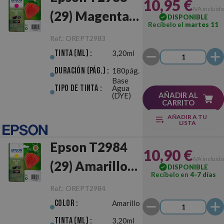
10,95 €
IVA incluido
(29) Magenta
DISPONIBLE
Recíbelo el
martes 11
Original
Ref.:
OREPT2983
Tinta (ml) :
3,20ml
Duración (pág.) :
180pág.
Base
Tipo de Tinta :
Agua
AÑADIR AL
(DYE)
CARRITO
AÑADIR A TU
LISTA
Epson T2984
10,90 €
IVA incluido
(29) Amarillo
DISPONIBLE
Recíbelo en
4-7 días
Original
Ref.:
OREPT2984
Color :
Amarillo
Tinta (ml) :
3,20ml