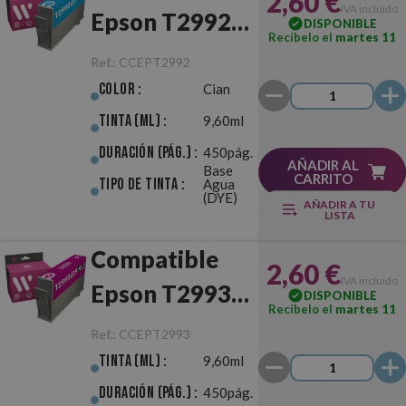
2,60 €
IVA incluido
Epson T2992
DISPONIBLE
Recíbelo el
martes 11
(29XL) Cian
Ref.:
CCEPT2992
Color :
Cian
Tinta (ml) :
9,60ml
Duración (pág.) :
450pág.
AÑADIR AL
Base
CARRITO
Tipo de Tinta :
Agua
(DYE)
AÑADIR A TU
LISTA
Compatible
2,60 €
IVA incluido
Epson T2993
DISPONIBLE
Recíbelo el
martes 11
(29XL)
Ref.:
CCEPT2993
Magenta
Tinta (ml) :
9,60ml
Duración (pág.) :
450pág.