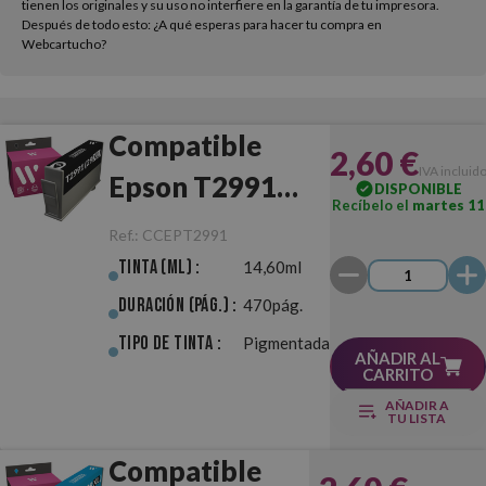
tienen los originales y su uso no interfiere en la garantía de tu impresora.
Después de todo esto: ¿A qué esperas para hacer tu compra en
Webcartucho?
Compatible
2,60 €
IVA incluid
Epson T2991
DISPONIBLE
Recíbelo el
martes 11
(29XL) Negro
Ref.:
CCEPT2991
Tinta (ml) :
14,60ml
Duración (pág.) :
470pág.
Tipo de Tinta :
Pigmentada
AÑADIR AL
CARRITO
AÑADIR A
TU LISTA
Compatible