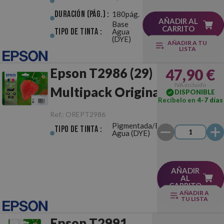
Duración (pág.) :
180pág.
AÑADIR AL
Base
CARRITO
Tipo de Tinta :
Agua
(DYE)
AÑADIR A TU
LISTA
Epson T2986 (29)
47,90 €
IVA incluido
Multipack Original
DISPONIBLE
Recíbelo en
4-7 días
Ref.:
OREPT2986
Pigmentada/Base
Tipo de Tinta :
Agua (DYE)
AÑADIR
AL
CARRITO
AÑADIR A
TU LISTA
Epson T2991