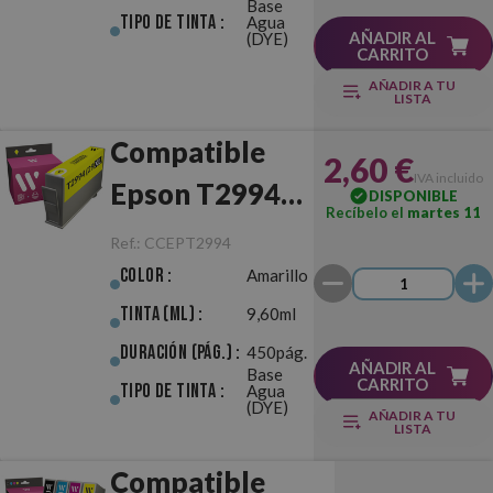
Base
Tipo de Tinta :
Agua
AÑADIR AL
(DYE)
CARRITO
AÑADIR A TU
LISTA
Compatible
2,60 €
IVA incluido
Epson T2994
DISPONIBLE
Recíbelo el
martes 11
(29XL)
Ref.:
CCEPT2994
Amarillo
Color :
Amarillo
Tinta (ml) :
9,60ml
Duración (pág.) :
450pág.
AÑADIR AL
Base
CARRITO
Tipo de Tinta :
Agua
(DYE)
AÑADIR A TU
LISTA
Compatible