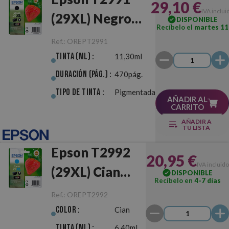
29,10 €
IVA inclui
(29XL) Negro
DISPONIBLE
Recíbelo el
martes 11
Original
Ref.:
OREPT2991
Tinta (ml) :
11,30ml
Duración (pág.) :
470pág.
Tipo de Tinta :
Pigmentada
AÑADIR AL
CARRITO
AÑADIR A
TU LISTA
Epson T2992
20,95 €
IVA incluido
(29XL) Cian
DISPONIBLE
Recíbelo en
4-7 días
Original
Ref.:
OREPT2992
Color :
Cian
Tinta (ml) :
6,40ml