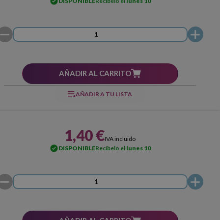
DISPONIBLE
Recíbelo el
lunes 10
AÑADIR AL CARRITO
AÑADIR A TU LISTA
1,40 €
IVA incluido
DISPONIBLE
Recíbelo el
lunes 10