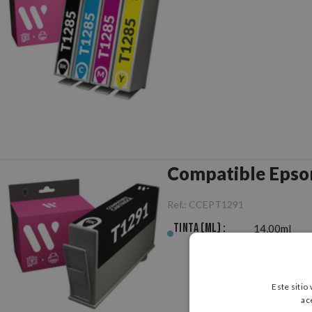
Compatible Epso
Ref.:
CCEPT1291
Tinta (ml) :
14,00ml
Este sitio
ac