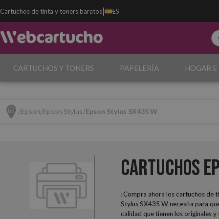
|
Cartuchos de tinta y toners baratos
ES
CARTUCHOS Y TONERS
PAPELERÍA
HOGAR E
Epson
Epson Stylus
Epson Stylus SX435 W
Cartuchos Ep
¡Compra ahora los cartuchos de ti
Stylus SX435 W necesita para que 
calidad que tienen los originales 