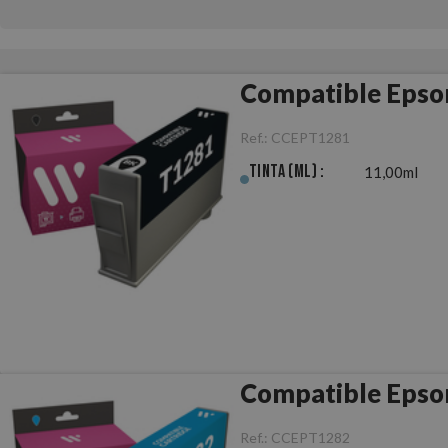
Compatible Epso
Ref.:
CCEPT1281
Tinta (ml) :
11,00ml
Compatible Epso
Ref.:
CCEPT1282