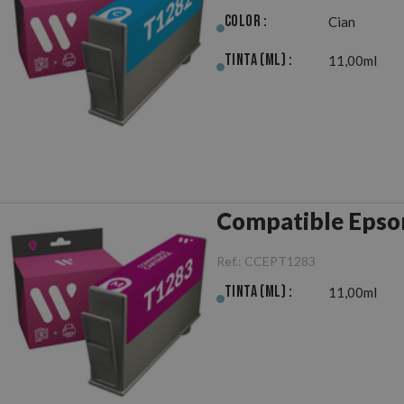
Color :
Cian
Tinta (ml) :
11,00ml
Compatible Epso
Ref.:
CCEPT1283
Tinta (ml) :
11,00ml