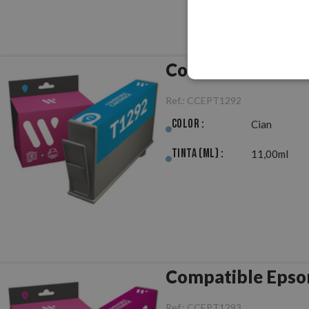
Compatible Epso
Ref.:
CCEPT1292
Color :
Cian
Tinta (ml) :
11,00ml
Compatible Epso
Ref.:
CCEPT1293