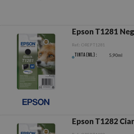
Epson T1281 Negr
Ref.:
OREPT1281
Tinta (ml) :
5,90ml
Epson T1282 Cian