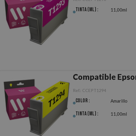
Tinta (ml) :
11,00ml
Compatible Epso
Ref.:
CCEPT1294
Color :
Amarillo
Tinta (ml) :
11,00ml