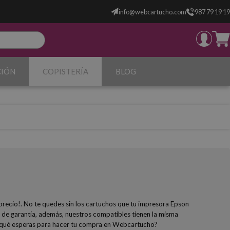
info@webcartucho.com
987 79 19 19
CIÓN
COPISTERÍA
BLOG
precio!. No te quedes sin los cartuchos que tu impresora Epson
 de garantía, además, nuestros compatibles tienen la misma
: ¿A qué esperas para hacer tu compra en Webcartucho?