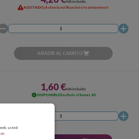
IVA incluido
AGOTADO
¡Activa la notificación y te avisaremos!
AÑADIR AL CARRITO
1,60 €
IVA incluido
DISPONIBLE
Recíbelo el
lunes 10
 web, usted
ión