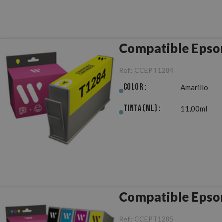
Compatible Epso
Ref.:
CCEPT1284
Color :
Amarillo
Tinta (ml) :
11,00ml
Compatible Epso
Ref.:
CCEPT1285