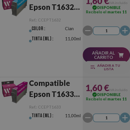
1,60 €
IVA incluido
Epson T1632
DISPONIBLE
Recíbelo el
martes 11
(16XL) Cian
Ref.:
CCEPT1632
Color :
Cian
Tinta (ml) :
11,00ml
AÑADIR AL
CARRITO
AÑADIR A TU
LISTA
Compatible
1,60 €
IVA incluido
Epson T1633
DISPONIBLE
Recíbelo el
martes 11
(16XL)
Ref.:
CCEPT1633
Magenta
Tinta (ml) :
11,00ml