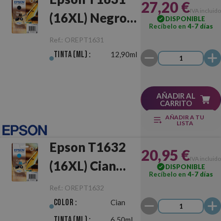
27,20 €
IVA incluido
(16XL) Negro
DISPONIBLE
Recíbelo en
4-7 días
Original
Ref.:
OREPT1631
Tinta (ml) :
12,90ml
AÑADIR AL
CARRITO
AÑADIR A TU
LISTA
Epson T1632
20,95 €
IVA incluido
(16XL) Cian
DISPONIBLE
Recíbelo en
4-7 días
Original
Ref.:
OREPT1632
Color :
Cian
Tinta (ml) :
6,50ml