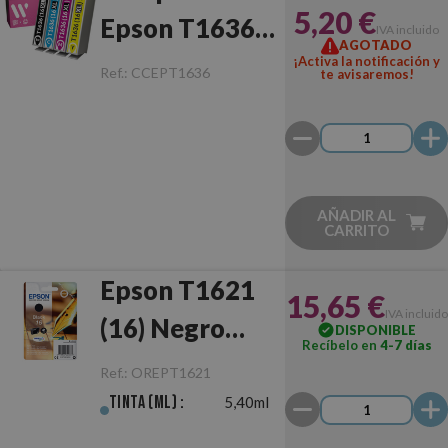
5,20 €
Epson T1636
IVA incluido
AGOTADO
(16XL)
¡Activa la notificación y
Ref.:
CCEPT1636
te avisaremos!
Multipack
AÑADIR AL
CARRITO
Epson T1621
15,65 €
IVA incluido
(16) Negro
DISPONIBLE
Recíbelo en
4-7 días
Original
Ref.:
OREPT1621
Tinta (ml) :
5,40ml