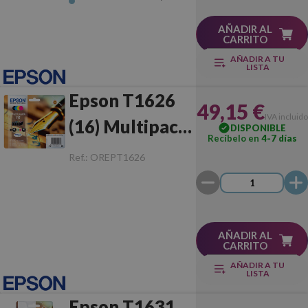
AÑADIR AL
CARRITO
AÑADIR A TU
LISTA
Epson T1626
49,15 €
IVA incluido
(16) Multipack
DISPONIBLE
Recíbelo en
4-7 días
Original
Ref.:
OREPT1626
AÑADIR AL
CARRITO
AÑADIR A TU
LISTA
Epson T1631