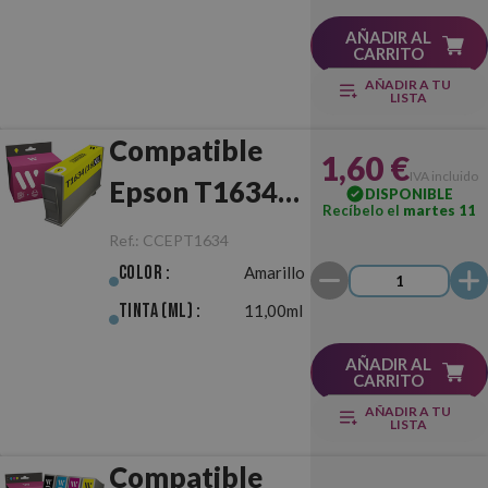
AÑADIR AL
CARRITO
AÑADIR A TU
LISTA
Compatible
1,60 €
IVA incluido
Epson T1634
DISPONIBLE
Recíbelo el
martes 11
(16XL)
Ref.:
CCEPT1634
Amarillo
Color :
Amarillo
Tinta (ml) :
11,00ml
AÑADIR AL
CARRITO
AÑADIR A TU
LISTA
Compatible