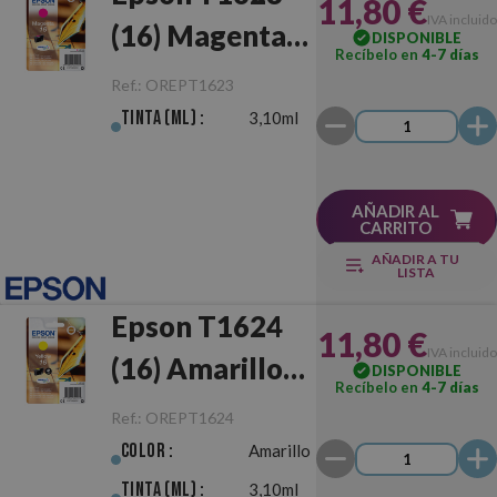
11,80 €
IVA incluido
(16) Magenta
DISPONIBLE
Recíbelo en
4-7 días
Original
Ref.:
OREPT1623
Tinta (ml) :
3,10ml
AÑADIR AL
CARRITO
AÑADIR A TU
LISTA
Epson T1624
11,80 €
IVA incluido
(16) Amarillo
DISPONIBLE
Recíbelo en
4-7 días
Original
Ref.:
OREPT1624
Color :
Amarillo
Tinta (ml) :
3,10ml