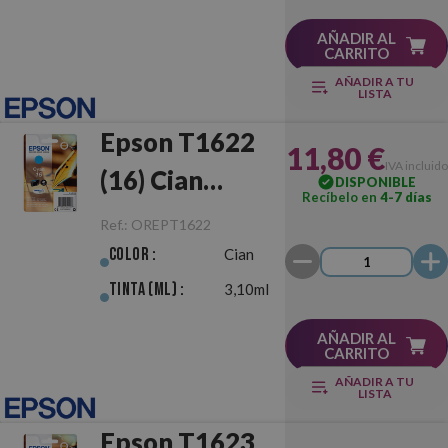
AÑADIR AL
CARRITO
AÑADIR A TU
LISTA
Epson T1622
11,80 €
IVA incluido
(16) Cian
DISPONIBLE
Recíbelo en
4-7 días
Original
Ref.:
OREPT1622
Color :
Cian
Tinta (ml) :
3,10ml
AÑADIR AL
CARRITO
AÑADIR A TU
LISTA
Epson T1623