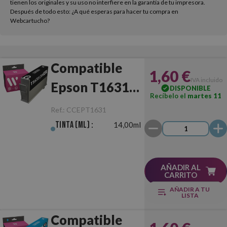
tienen los originales y su uso no interfiere en la garantía de tu impresora.
Después de todo esto: ¿A qué esperas para hacer tu compra en
Webcartucho?
Compatible
1,60 €
IVA incluido
Epson T1631
DISPONIBLE
Recíbelo el
martes 11
(16XL) Negro
Ref.:
CCEPT1631
Tinta (ml) :
14,00ml
AÑADIR AL
CARRITO
AÑADIR A TU
LISTA
Compatible