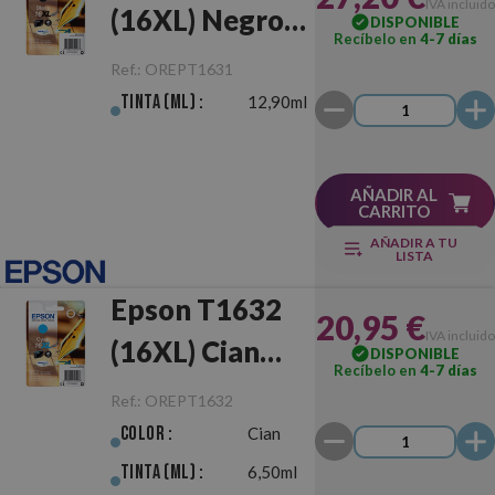
IVA incluido
(16XL) Negro
DISPONIBLE
Recíbelo en
4-7 días
Original
Ref.:
OREPT1631
Tinta (ml) :
12,90ml
AÑADIR AL
CARRITO
AÑADIR A TU
LISTA
Epson T1632
20,95 €
IVA incluido
(16XL) Cian
DISPONIBLE
Recíbelo en
4-7 días
Original
Ref.:
OREPT1632
Color :
Cian
Tinta (ml) :
6,50ml