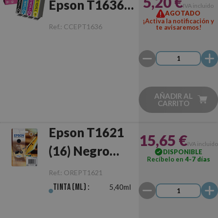
5,20 €
Epson T1636
IVA incluido
AGOTADO
(16XL)
¡Activa la notificación y
Ref.:
CCEPT1636
te avisaremos!
Multipack
AÑADIR AL
CARRITO
Epson T1621
15,65 €
IVA incluido
(16) Negro
DISPONIBLE
Recíbelo en
4-7 días
Original
Ref.:
OREPT1621
Tinta (ml) :
5,40ml