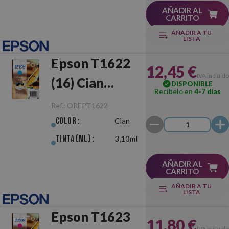
AÑADIR AL
CARRITO
AÑADIR A TU
LISTA
Epson T1622
12,45 €
IVA incluido
(16) Cian
DISPONIBLE
Recíbelo en
4-7 días
Original
Ref.:
OREPT1622
Color :
Cian
Tinta (ml) :
3,10ml
AÑADIR AL
CARRITO
AÑADIR A TU
LISTA
Epson T1623
11,80 €
IVA incluido