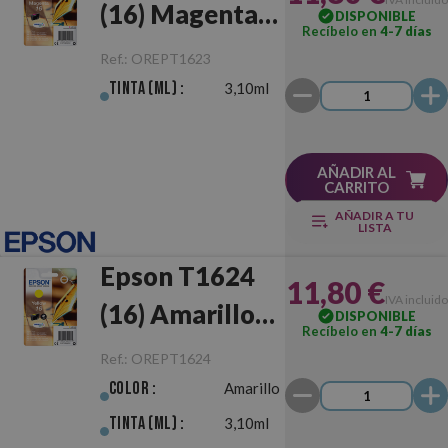
(16) Magenta
DISPONIBLE
Recíbelo en
4-7 días
Original
Ref.:
OREPT1623
Tinta (ml) :
3,10ml
AÑADIR AL
CARRITO
AÑADIR A TU
LISTA
Epson T1624
11,80 €
IVA incluido
(16) Amarillo
DISPONIBLE
Recíbelo en
4-7 días
Original
Ref.:
OREPT1624
Color :
Amarillo
Tinta (ml) :
3,10ml