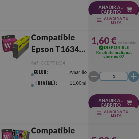
AÑADIR AL
CARRITO
AÑADIR A TU
LISTA
Compatible
1,60 €
IVA incluido
Epson T1634
DISPONIBLE
Recíbelo
mañana,
viernes 07
(16XL)
Ref.:
CCEPT1634
Amarillo
Color :
Amarillo
Tinta (ml) :
11,00ml
AÑADIR AL
CARRITO
AÑADIR A TU
LISTA
Compatible