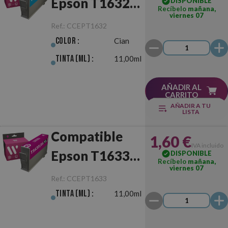
Epson T1632
DISPONIBLE
Recíbelo
mañana,
viernes 07
(16XL) Cian
Ref.:
CCEPT1632
Color :
Cian
Tinta (ml) :
11,00ml
AÑADIR AL
CARRITO
AÑADIR A TU
LISTA
Compatible
1,60 €
IVA incluido
Epson T1633
DISPONIBLE
Recíbelo
mañana,
viernes 07
(16XL)
Ref.:
CCEPT1633
Magenta
Tinta (ml) :
11,00ml