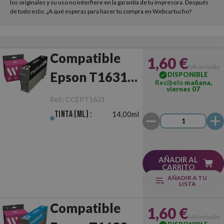
los originales y su uso no interfiere en la garantía de tu impresora. Después
de todo esto: ¿A qué esperas para hacer tu compra en Webcartucho?
Compatible
1,60 €
IVA incluido
Epson T1631
DISPONIBLE
Recíbelo
mañana,
viernes 07
(16XL) Negro
Ref.:
CCEPT1631
Tinta (ml) :
14,00ml
AÑADIR AL
CARRITO
AÑADIR A TU
LISTA
Compatible
1,60 €
IVA incluido