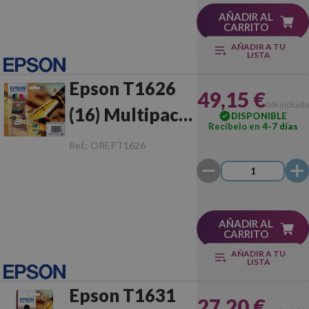
AÑADIR AL
CARRITO
AÑADIR A TU
LISTA
Epson T1626
49,15 €
IVA incluido
(16) Multipack
DISPONIBLE
Recíbelo en
4-7 días
Original
Ref.:
OREPT1626
AÑADIR AL
CARRITO
AÑADIR A TU
LISTA
Epson T1631
27,20 €