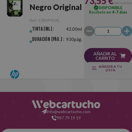
73,55 €
IVA incluido
Negro Original
DISPONIBLE
Recíbelo en
4-7 días
Ref.:
ORHP45XL
Tinta (ml) :
42,00ml
Duración (pág.) :
930pág.
AÑADIR AL
CARRITO
AÑADIR A TU
LISTA
info@webcartucho.com
987 79 19 19