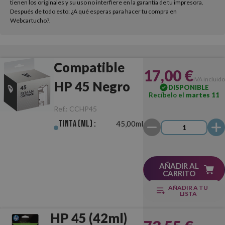
tienen los originales y su uso no interfiere en la garantía de tu impresora.
Después de todo esto: ¿A qué esperas para hacer tu compra en
Webcartucho?.
Compatible
17,00 €
IVA incluido
HP 45 Negro
DISPONIBLE
Recíbelo el
martes 11
Ref.:
CCHP45
Tinta (ml) :
45,00ml
AÑADIR AL
CARRITO
AÑADIR A TU
LISTA
HP 45 (42ml)