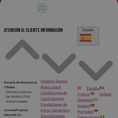
Atención al cliente
Información
España
Quiénes Somos
Horario de Atención al
Aviso Legal
Cliente
España
De lunes a viernes
Condiciones de
France
United
De 10:00 a 17:00
Contratación
Kingdom
Ininterrumpido
Condiciones de
Ireland
Envío
Garantía y
eCommProjects
Portugal
Internet S.L.
Devoluciones
Deutschland