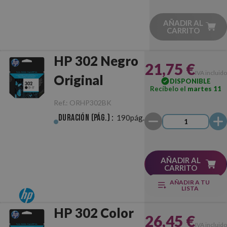
AÑADIR AL
CARRITO
HP 302 Negro
21,75 €
IVA incluido
Original
DISPONIBLE
Recíbelo el
martes 11
Ref.:
ORHP302BK
Duración (pág.) :
190pág.
AÑADIR AL
CARRITO
AÑADIR A TU
LISTA
HP 302 Color
26,45 €
IVA incluido