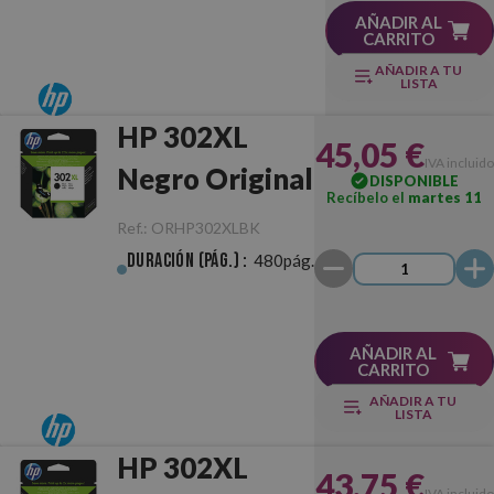
AÑADIR AL
CARRITO
AÑADIR A TU
LISTA
HP 302XL
45,05 €
IVA incluido
Negro Original
DISPONIBLE
Recíbelo el
martes 11
Ref.:
ORHP302XLBK
Duración (pág.) :
480pág.
AÑADIR AL
CARRITO
AÑADIR A TU
LISTA
HP 302XL
43,75 €
IVA incluido