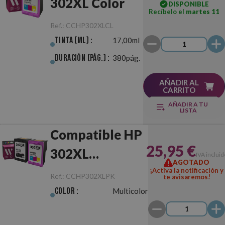
302XL Color
DISPONIBLE
Recíbelo el
martes 11
Ref.:
CCHP302XLCL
Tinta (ml) :
17,00ml
Duración (pág.) :
380pág.
AÑADIR AL
CARRITO
AÑADIR A TU
LISTA
Compatible HP
25,95 €
302XL
IVA incluid
AGOTADO
Negro/Color
¡Activa la notificación y
Ref.:
CCHP302XLPK
te avisaremos!
Pack
Color :
Multicolor