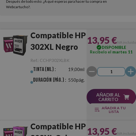
Después de todo esto: ¿A qué esperas para hacer tu compra en
Webcartucho?.
Compatible HP
13,95 €
IVA incluido
302XL Negro
DISPONIBLE
Recíbelo el
martes 11
Ref.:
CCHP302XLBK
Tinta (ml) :
19,00ml
Duración (pág.) :
550pág.
AÑADIR AL
CARRITO
AÑADIR A TU
LISTA
Compatible HP
13,95 €
IVA incluido