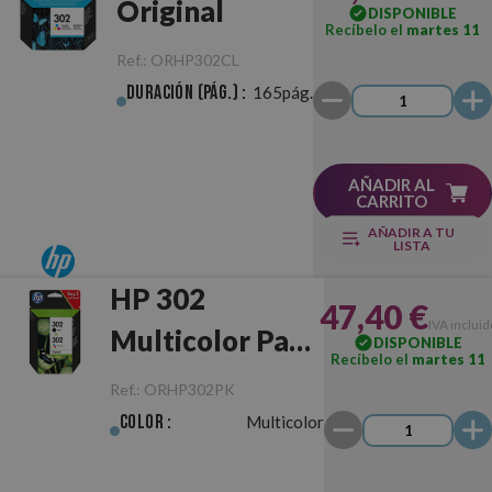
Original
DISPONIBLE
Recíbelo el
martes 11
Ref.:
ORHP302CL
Duración (pág.) :
165pág.
AÑADIR AL
CARRITO
AÑADIR A TU
LISTA
HP 302
47,40 €
IVA incluid
Multicolor Pack
DISPONIBLE
Recíbelo el
martes 11
Negro/Color
Ref.:
ORHP302PK
Original
Color :
Multicolor