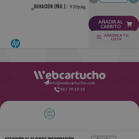
Duración (pág.) :
930pág.
AÑADIR AL
CARRITO
AÑADIR A TU
LISTA
info@webcartucho.com
987 79 19 19