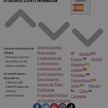
Atención al cliente
Información
España
Quiénes Somos
Horario de Atención al
Aviso Legal
Cliente
España
De lunes a viernes
Condiciones de
France
United
De 10:00 a 17:00
Contratación
Kingdom
Ininterrumpido
Condiciones de
Ireland
Envío
Garantía y
eCommProjects
Portugal
Internet S.L.
Devoluciones
Deutschland
C/Azorín 140
Formas de Pago
Italia
México
24010 Trobajo del
Política de
Chile
Camino
Privacidad
Política
León (España)
Colombia
de Cookies
Contacto