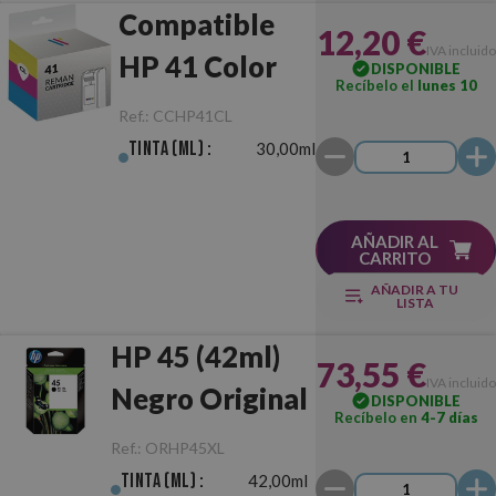
Compatible
12,20 €
IVA incluido
HP 41 Color
DISPONIBLE
Recíbelo el
lunes 10
Ref.:
CCHP41CL
Tinta (ml) :
30,00ml
AÑADIR AL
CARRITO
AÑADIR A TU
LISTA
HP 45 (42ml)
73,55 €
IVA incluido
Negro Original
DISPONIBLE
Recíbelo en
4-7 días
Ref.:
ORHP45XL
Tinta (ml) :
42,00ml