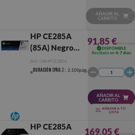
AÑADIR AL
CARRITO
HP CE285A
91,85 €
IVA incluid
(85A) Negro
DISPONIBLE
Recíbelo en
4-7 días
Original
Ref.:
ORHPCE285A
Duración (pág.) :
2.100pág.
AÑADIR AL
CARRITO
AÑADIR A TU
LISTA
HP CE285A
169,05 €
IVA inclu