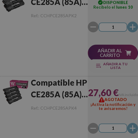
CE285A (85A)
DISPONIBLE
Recíbelo el
lunes 10
Pack de 2
Ref.:
CCHPCE285APK2
Toners
AÑADIR AL
CARRITO
AÑADIR A TU
LISTA
Compatible HP
27,60 €
CE285A (85A)
IVA incluido
AGOTADO
Pack de 4
¡Activa la notificación y
Ref.:
CCHPCE285APK4
te avisaremos!
Toners