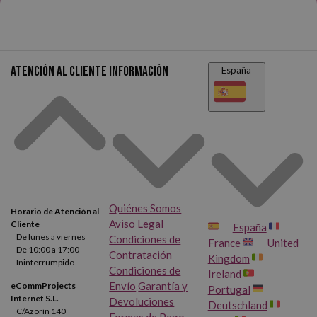
Atención al cliente
Información
España
Quiénes Somos
Horario de Atención al
Aviso Legal
Cliente
España
De lunes a viernes
Condiciones de
France
United
De 10:00 a 17:00
Contratación
Kingdom
Ininterrumpido
Condiciones de
Ireland
Envío
Garantía y
eCommProjects
Portugal
Internet S.L.
Devoluciones
Deutschland
C/Azorín 140
Formas de Pago