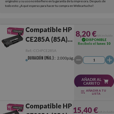
originales y su uso no interfiere en la garantía de tu impresora. Después de
todo esto: ¿A qué esperas para hacer tu compra en Webcartucho?.
Compatible HP
8,20 €
IVA incluido
CE285A (85A)
DISPONIBLE
Recíbelo el
lunes 10
Negro
Ref.:
CCHPCE285A
Duración (pág.) :
2.000pág.
AÑADIR AL
CARRITO
AÑADIR A TU
LISTA
Compatible HP
15,40 €
IVA incluido