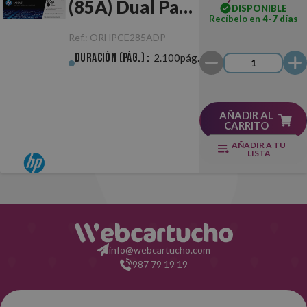
(85A) Dual Pack
DISPONIBLE
Recíbelo en
4-7 días
Negro Original
Ref.:
ORHPCE285ADP
Duración (pág.) :
2.100pág.
AÑADIR AL
CARRITO
AÑADIR A TU
LISTA
info@webcartucho.com
987 79 19 19