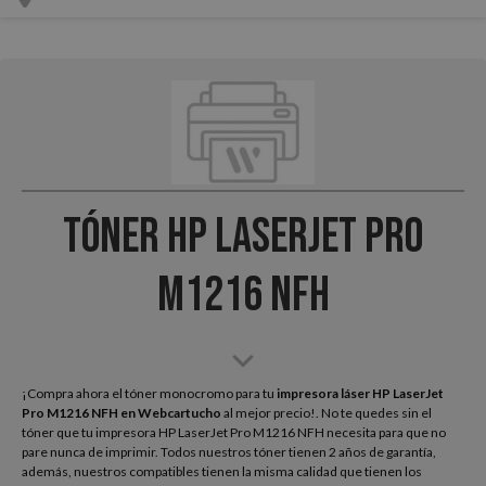
Tóner HP LaserJet Pro
M1216 NFH
¡Compra ahora el tóner monocromo para tu
impresora láser HP LaserJet
Pro M1216 NFH
en Webcartucho
al mejor precio!. No te quedes sin el
tóner que tu impresora HP LaserJet Pro M1216 NFH necesita para que no
pare nunca de imprimir. Todos nuestros tóner tienen 2 años de garantía,
además, nuestros compatibles tienen la misma calidad que tienen los