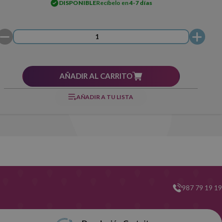
DISPONIBLE
Recíbelo en
4-7 días
AÑADIR AL CARRITO
AÑADIR A TU LISTA
987 79 19 19