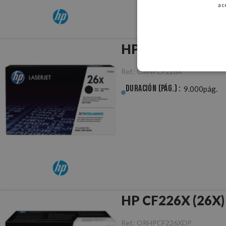
ac
HP CF226X (26X) 
Ref.:
ORHPCF226X
Duración (pág.) :
9.000pág.
HP CF226X (26X) 
Ref.:
ORHPCF226XDP