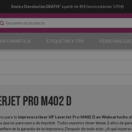
Envío y Devolución GRATIS*
a partir de 40 € (envío estándar 3,95 €)
 INFORMÁTICA
ETIQUETAS Y TPV
PERSONALIZA
erJet Pro M402 D
mo para tu
impresora láser HP LaserJet Pro M402 D
en Webcartucho
al
 que no pare nunca de imprimir. Todos nuestros tóner tienen 2 años de gara
interfiere en la garantía de tu impresora. Después de todo esto: ¿A qué espe