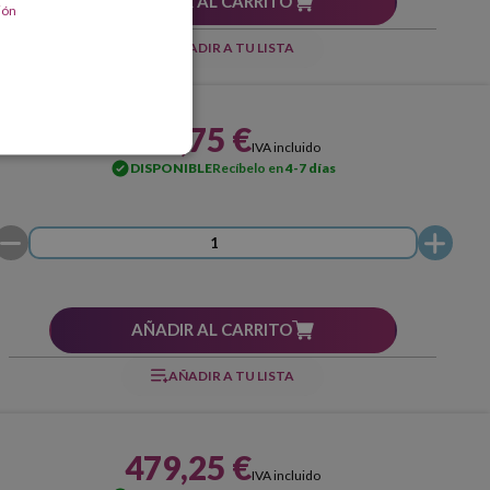
AÑADIR AL CARRITO
ión
AÑADIR A TU LISTA
252,75 €
IVA incluido
DISPONIBLE
Recíbelo en
4-7 días
AÑADIR AL CARRITO
AÑADIR A TU LISTA
479,25 €
IVA incluido