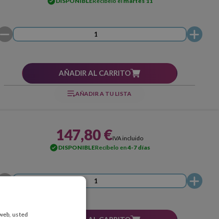
DISPONIBLE
Recíbelo el
martes 11
AÑADIR AL CARRITO
AÑADIR A TU LISTA
147,80 €
IVA incluido
DISPONIBLE
Recíbelo en
4-7 días
 web, usted