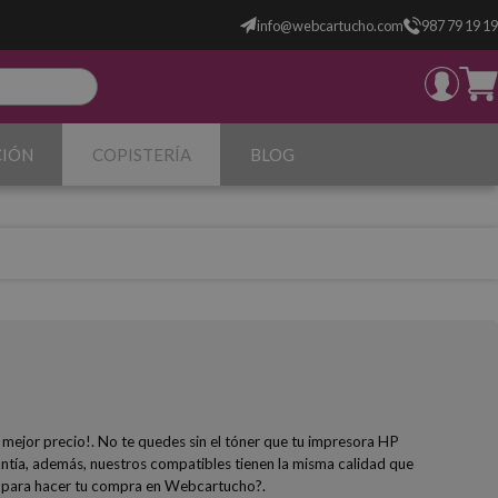
info@webcartucho.com
987 79 19 19
CIÓN
COPISTERÍA
BLOG
 mejor precio!. No te quedes sin el tóner que tu impresora HP
ntía, además, nuestros compatibles tienen la misma calidad que
ras para hacer tu compra en Webcartucho?.