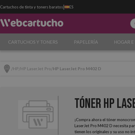
|
Cartuchos de tinta y toners baratos
ES
CARTUCHOS Y TONERS
PAPELERÍA
HOGAR E
HP
HP LaserJet Pro
HP LaserJet Pro M402 D
Tóner HP Las
¡Compra ahora el tóner monocro
LaserJet Pro M402 D necesita para
tienen los originales y su uso no 