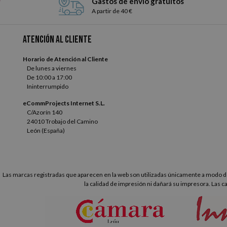
Gastos de envío gratuitos
A partir de 40 €
Atención al cliente
Horario de Atención al Cliente
De lunes a viernes
De 10:00 a 17:00
Ininterrumpido
eCommProjects Internet S.L.
C/Azorín 140
24010 Trobajo del Camino
León (España)
Las marcas registradas que aparecen en la web son utilizadas únicamente a modo de
la calidad de impresión ni dañará su impresora. Las c