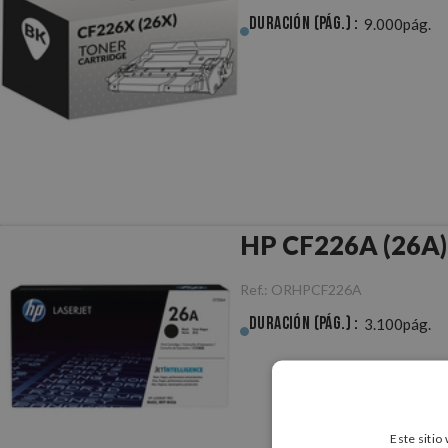
Duración (pág.) :
9.000pág.
HP CF226A (26A) 
Ref.:
ORHPCF226A
Duración (pág.) :
3.100pág.
Este sitio