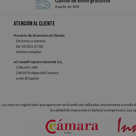
Gastos de envío gratuitos
A partir de 40 €
Atención al cliente
Horario de Atención al Cliente
De lunes a viernes
De 10:00 a 17:00
Ininterrumpido
eCommProjects Internet S.L.
C/Azorín 140
24010 Trobajo del Camino
León (España)
Las marcas registradas que aparecen en la web son utilizadas únicamente a modo de
la calidad de impresión ni dañará su impresora. Las c