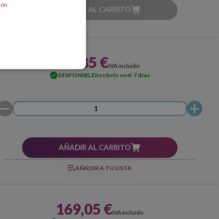
ión
AÑADIR AL CARRITO
91,85 €
IVA incluido
DISPONIBLE
Recíbelo en
4-7 días
AÑADIR AL CARRITO
AÑADIR A TU LISTA
169,05 €
IVA incluido