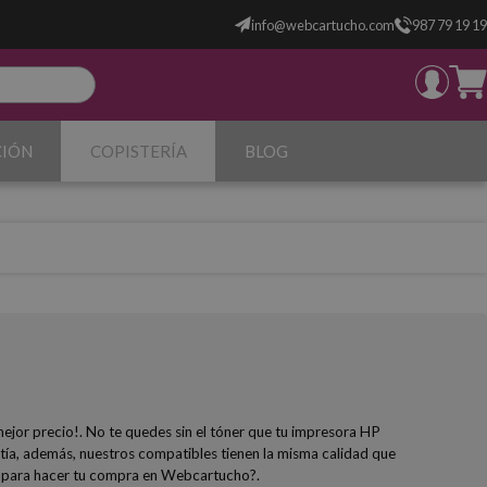
info@webcartucho.com
987 79 19 19
CIÓN
COPISTERÍA
BLOG
mejor precio!. No te quedes sin el tóner que tu impresora HP
tía, además, nuestros compatibles tienen la misma calidad que
ras para hacer tu compra en Webcartucho?.