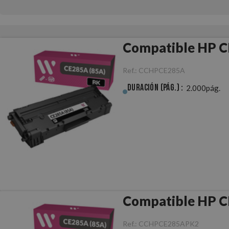
Compatible HP C
Ref.:
CCHPCE285A
Duración (pág.) :
2.000pág.
Ref.:
CCHPCE285APK2