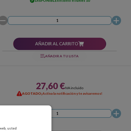
DISPONIBLE
Recíbelo el
lunes 10
AÑADIR AL CARRITO
AÑADIR A TU LISTA
27,60 €
IVA incluido
AGOTADO
¡Activa la notificación y te avisaremos!
 web, usted