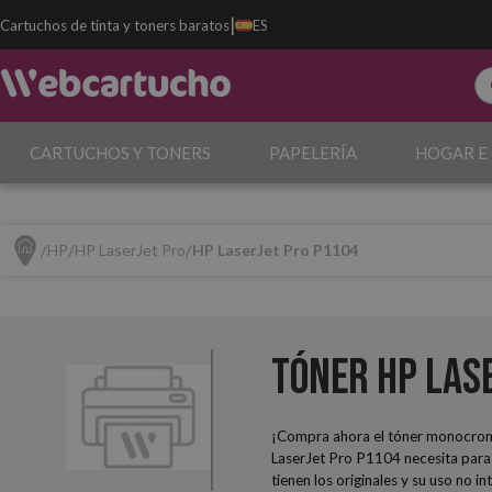
|
Cartuchos de tinta y toners baratos
ES
CARTUCHOS Y TONERS
PAPELERÍA
HOGAR E
HP
HP LaserJet Pro
HP LaserJet Pro P1104
Tóner HP Las
¡Compra ahora el tóner monocro
LaserJet Pro P1104 necesita para 
tienen los originales y su uso no 