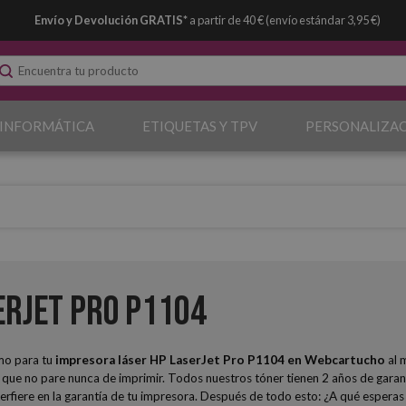
Envío y Devolución GRATIS*
a partir de 40 € (envío estándar 3,95 €)
 INFORMÁTICA
ETIQUETAS Y TPV
PERSONALIZA
erJet Pro P1104
mo para tu
impresora láser HP LaserJet Pro P1104
en Webcartucho
al 
que no pare nunca de imprimir. Todos nuestros tóner tienen 2 años de garan
interfiere en la garantía de tu impresora. Después de todo esto: ¿A qué espe