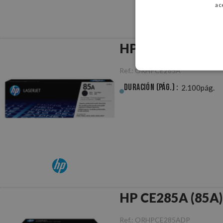
ac
HP CE285A (85A) 
Ref.:
ORHPCE285A
Duración (pág.) :
2.100pág.
HP CE285A (85A) 
Ref.:
ORHPCE285ADP