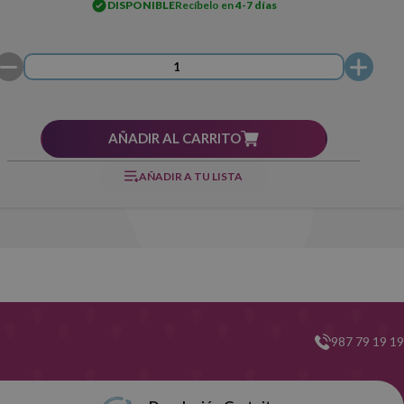
DISPONIBLE
Recíbelo en
4-7 días
AÑADIR AL CARRITO
AÑADIR A TU LISTA
987 79 19 19