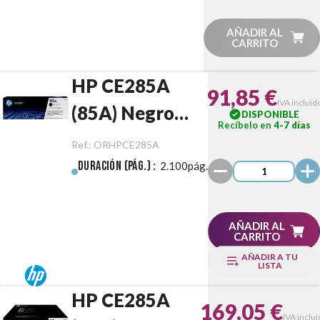
AÑADIR AL
CARRITO
HP CE285A
91,85 €
IVA incluid
(85A) Negro
DISPONIBLE
Recíbelo en
4-7 días
Original
Ref.:
ORHPCE285A
Duración (pág.) :
2.100pág.
AÑADIR AL
CARRITO
AÑADIR A TU
LISTA
HP CE285A
169,05 €
IVA inclu