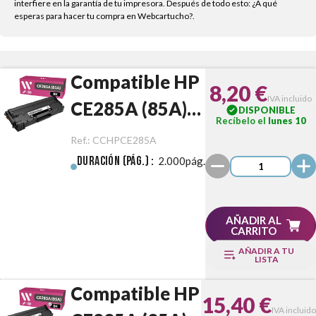
interfiere en la garantía de tu impresora. Después de todo esto: ¿A qué
esperas para hacer tu compra en Webcartucho?.
Compatible HP
8,20 €
IVA incluido
CE285A (85A)
DISPONIBLE
Recíbelo el
lunes 10
Negro
Ref.:
CCHPCE285A
Duración (pág.) :
2.000pág.
AÑADIR AL
CARRITO
AÑADIR A TU
LISTA
Compatible HP
15,40 €
IVA incluido