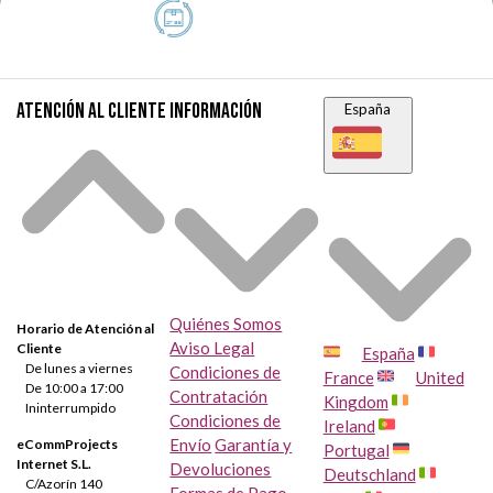
Atención al cliente
Información
España
Quiénes Somos
Horario de Atención al
Aviso Legal
Cliente
España
De lunes a viernes
Condiciones de
France
United
De 10:00 a 17:00
Contratación
Kingdom
Ininterrumpido
Condiciones de
Ireland
Envío
Garantía y
eCommProjects
Portugal
Internet S.L.
Devoluciones
Deutschland
C/Azorín 140
Formas de Pago