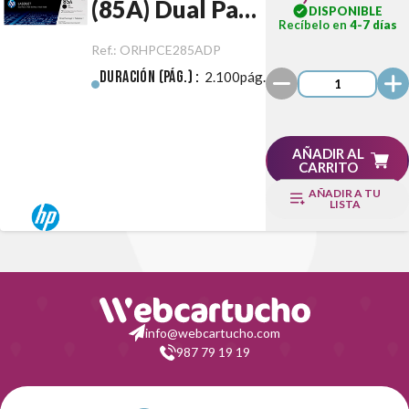
(85A) Dual Pack
DISPONIBLE
Recíbelo en
4-7 días
Negro Original
Ref.:
ORHPCE285ADP
Duración (pág.) :
2.100pág.
AÑADIR AL
CARRITO
AÑADIR A TU
LISTA
info@webcartucho.com
987 79 19 19