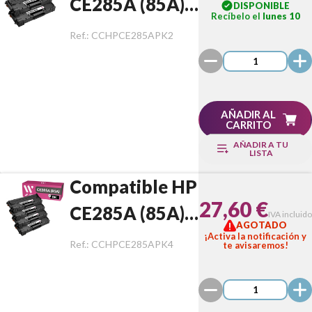
CE285A (85A)
DISPONIBLE
Recíbelo el
lunes 10
Pack de 2
Ref.:
CCHPCE285APK2
Toners
AÑADIR AL
CARRITO
AÑADIR A TU
LISTA
Compatible HP
27,60 €
CE285A (85A)
IVA incluido
AGOTADO
Pack de 4
¡Activa la notificación y
Ref.:
CCHPCE285APK4
te avisaremos!
Toners