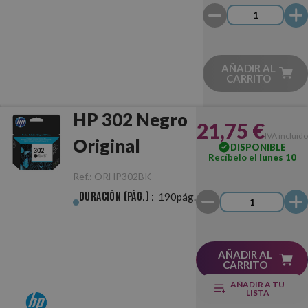
AÑADIR AL
CARRITO
HP 302 Negro
21,75 €
IVA incluido
Original
DISPONIBLE
Recíbelo el
lunes 10
Ref.:
ORHP302BK
Duración (pág.) :
190pág.
AÑADIR AL
CARRITO
AÑADIR A TU
LISTA