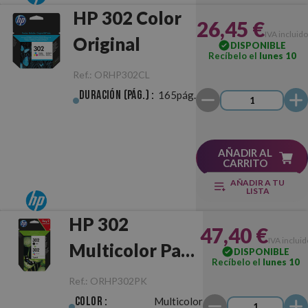
HP 302 Color
26,45 €
IVA incluido
Original
DISPONIBLE
Recíbelo el
lunes 10
Ref.:
ORHP302CL
Duración (pág.) :
165pág.
AÑADIR AL
CARRITO
AÑADIR A TU
LISTA
HP 302
47,40 €
IVA incluid
Multicolor Pack
DISPONIBLE
Recíbelo el
lunes 10
Negro/Color
Ref.:
ORHP302PK
Original
Color :
Multicolor