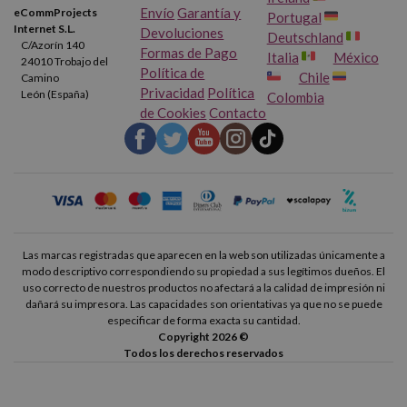
Envío
Garantía y
eCommProjects
Portugal
Internet S.L.
Devoluciones
Deutschland
C/Azorín 140
Formas de Pago
Italia
México
24010 Trobajo del
Política de
Chile
Camino
Privacidad
Política
León (España)
Colombia
de Cookies
Contacto
Las marcas registradas que aparecen en la web son utilizadas únicamente a
modo descriptivo correspondiendo su propiedad a sus legítimos dueños. El
uso correcto de nuestros productos no afectará a la calidad de impresión ni
dañará su impresora. Las capacidades son orientativas ya que no se puede
especificar de forma exacta su cantidad.
Copyright 2026 ©
Todos los derechos reservados