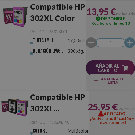
Compatible HP
13,95 €
IVA incluido
302XL Color
DISPONIBLE
Recíbelo el
lunes 10
Ref.:
CCHP302XLCL
Tinta (ml) :
17,00ml
Duración (pág.) :
380pág.
AÑADIR AL
CARRITO
AÑADIR A TU
LISTA
Compatible HP
25,95 €
302XL
IVA incluid
AGOTADO
Negro/Color
¡Activa la notificación y
Ref.:
CCHP302XLPK
te avisaremos!
Pack
Color :
Multicolor