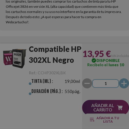
los originales, también puedes comprar los cartuchos de tinta para tu HP
Officejet 3836 en versión XL (alta capacidad) que contienen más tinta que
los cartuchos normales y su uso no interfiere en la garantía de tu impresora.
Después de todo esto: ¿A qué esperas para hacer tu compra en
Webcartucho?.
Compatible HP
13,95 €
IVA incluido
302XL Negro
DISPONIBLE
Recíbelo el
lunes 10
Ref.:
CCHP302XLBK
Tinta (ml) :
19,00ml
Duración (pág.) :
550pág.
AÑADIR AL
CARRITO
AÑADIR A TU
LISTA