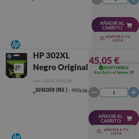
AÑADIR AL
CARRITO
AÑADIR A TU
LISTA
HP 302XL
45,05 €
IVA incluido
Negro Original
DISPONIBLE
Recíbelo el
lunes 10
Ref.:
ORHP302XLBK
Duración (pág.) :
480pág.
AÑADIR AL
CARRITO
AÑADIR A TU
LISTA