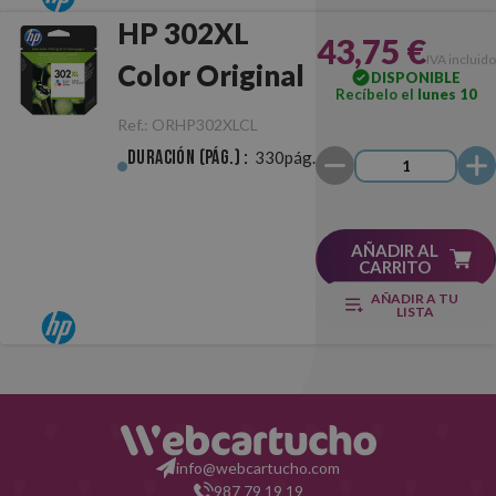
HP 302XL
43,75 €
IVA incluido
Color Original
DISPONIBLE
Recíbelo el
lunes 10
Ref.:
ORHP302XLCL
Duración (pág.) :
330pág.
AÑADIR AL
CARRITO
AÑADIR A TU
LISTA
info@webcartucho.com
987 79 19 19