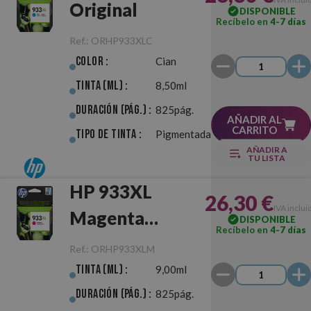
Original
DISPONIBLE
Recíbelo en
4-7 días
Ref.:
ORHP933XLC
Color :
Cian
Tinta (ml) :
8,50ml
Duración (pág.) :
825pág.
AÑADIR AL
CARRITO
Tipo de Tinta :
Pigmentada
AÑADIR A
TU LISTA
HP 933XL
26,30 €
IVA inclui
Magenta
DISPONIBLE
Recíbelo en
4-7 días
Original
Ref.:
ORHP933XLM
Tinta (ml) :
9,00ml
Duración (pág.) :
825pág.