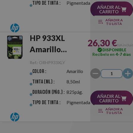
Tipo de Tinta :
Pigmentada
AÑADIR AL
CARRITO
AÑADIR A
TU LISTA
HP 933XL
26,30 €
IVA inclui
Amarillo
DISPONIBLE
Recíbelo en
4-7 días
Original
Ref.:
ORHP933XLY
Color :
Amarillo
Tinta (ml) :
8,50ml
Duración (pág.) :
825pág.
AÑADIR AL
CARRITO
Tipo de Tinta :
Pigmentada
AÑADIR A
TU LISTA