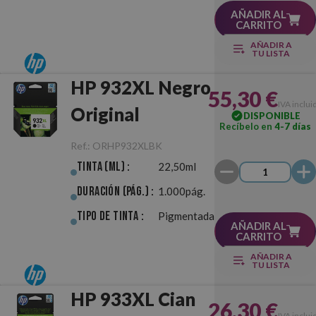
AÑADIR AL
CARRITO
AÑADIR A
TU LISTA
HP 932XL Negro
55,30 €
IVA inclui
Original
DISPONIBLE
Recíbelo en
4-7 días
Ref.:
ORHP932XLBK
Tinta (ml) :
22,50ml
Duración (pág.) :
1.000pág.
Tipo de Tinta :
Pigmentada
AÑADIR AL
CARRITO
AÑADIR A
TU LISTA
HP 933XL Cian
26,30 €
IVA inclui