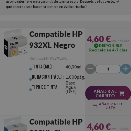
uso no interfiere en la garantía de tu impresora. Después de todo esto: ¿A
qué esperas para hacer tu compra en Webcartucho?
Compatible HP
4,60 €
IVA incluido
932XL Negro
DISPONIBLE
Recíbelo en
4-7 días
Ref.:
CCHP932XLBK
Tinta (ml) :
40,00ml
Duración (pág.) :
1.000pág.
Base
Tipo de Tinta :
Agua
AÑADIR AL
(DYE)
CARRITO
AÑADIR A TU
LISTA
Compatible HP
4,60 €
IVA incluido