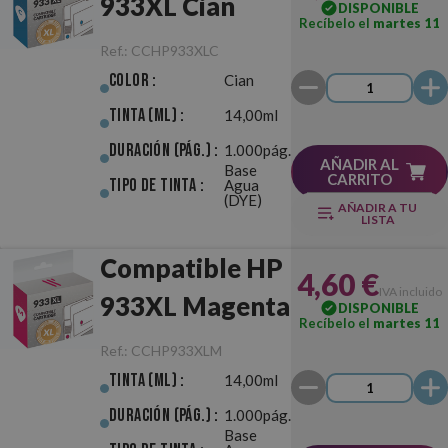
933XL Cian
DISPONIBLE
Recíbelo el
martes 11
Ref.:
CCHP933XLC
Color :
Cian
Tinta (ml) :
14,00ml
Duración (pág.) :
1.000pág.
AÑADIR AL
Base
CARRITO
Tipo de Tinta :
Agua
(DYE)
AÑADIR A TU
LISTA
Compatible HP
4,60 €
IVA incluido
933XL Magenta
DISPONIBLE
Recíbelo el
martes 11
Ref.:
CCHP933XLM
Tinta (ml) :
14,00ml
Duración (pág.) :
1.000pág.
Base