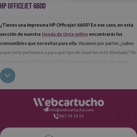
HP OFFICEJET 6600
¿Tienes una impresora HP Officejet 6600? En ese caso, en esta
sección de nuestra
tienda de tinta online
encontrarás los
consumibles que necesitas para ella.
Vayamos por partes, ¿sabes
a qué serie pertenece o para qué tipo de usuarios está diseñada? No
te preocupes, en Webcartucho te contaremos todo lo que debes
conocer sobre ella.
La impresora HP Officejet 6600 pertenece,
como se puede deducir por su nombre,
a la serie HP Officejet.
Esta
es una de las primeras series de impresoras que desarrolló la marca
y una de las más famosas. En cuanto su público objetivo,
esta
impresora se ha diseñado para satisfacer las necesidades de
info@webcartucho.com
987 79 19 19
grupos de trabajo formados por uno, dos o tres usuarios como
máximo.
Es, por tanto,
perfecta para oficinas pequeñas,
comercios y familias que trabajan desde casa.