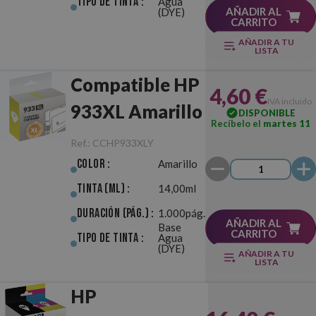
Tipo de Tinta :
Agua
AÑADIR AL
(DYE)
CARRITO
AÑADIR A TU
LISTA
Compatible HP
4,60 €
IVA incluido
933XL Amarillo
DISPONIBLE
Recíbelo el
martes 11
Ref.:
CCHP933XLY
Color :
Amarillo
Tinta (ml) :
14,00ml
Duración (pág.) :
1.000pág.
AÑADIR AL
Base
CARRITO
Tipo de Tinta :
Agua
(DYE)
AÑADIR A TU
LISTA
HP