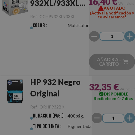
16,40 €
932XL/933XL
IVA incluid
AGOTADO
Pack (x4)
¡Activa la notificación y
Ref.:
CCHP932XL933XL
te avisaremos!
Compatible
Color :
Multicolor
AÑADIR AL
CARRITO
HP 932 Negro
32,35 €
IVA inclui
Original
DISPONIBLE
Recíbelo en
4-7 días
Ref.:
ORHP932BK
Duración (pág.) :
400pág.
Tipo de Tinta :
Pigmentada