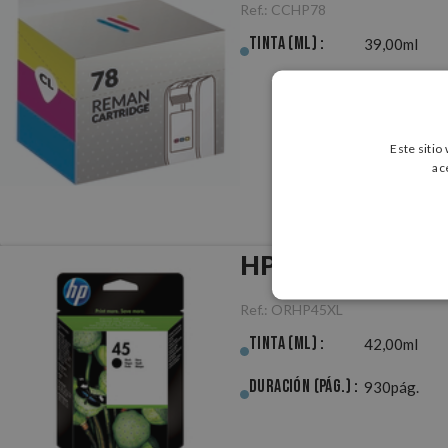
Ref.:
CCHP78
Tinta (ml) :
39,00ml
Este sitio
ac
HP 45 (42ml) Neg
Ref.:
ORHP45XL
Tinta (ml) :
42,00ml
Duración (pág.) :
930pág.