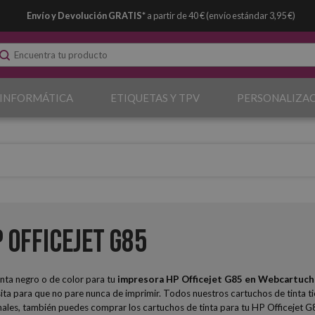
Envío y Devolución GRATIS*
a partir de 40 € (envío estándar 3,95 €)
 INFORMÁTICA
ETIQUETAS Y TPV
PERSONALIZA
 Officejet G85
nta negro o de color para tu
impresora HP Officejet G85
en Webcartuc
ta para que no pare nunca de imprimir. Todos nuestros cartuchos de tinta ti
nales, también puedes comprar los cartuchos de tinta para tu HP Officejet G