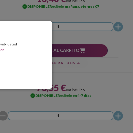
IVA incluido
DISPONIBLE
Recíbelo
mañana, viernes 07
 web, usted
ión
AÑADIR AL CARRITO
AÑADIR A TU LISTA
73,55 €
IVA incluido
DISPONIBLE
Recíbelo en
4-7 días