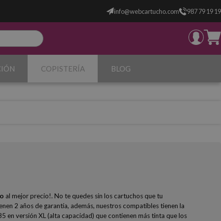
info@webcartucho.com
987 79 19 19
CIÓN
COPISTERÍA
BLOG
ho
al mejor precio!. No te quedes sin los cartuchos que tu
enen 2 años de garantía, además, nuestros compatibles tienen la
85 en versión XL (alta capacidad) que contienen más tinta que los