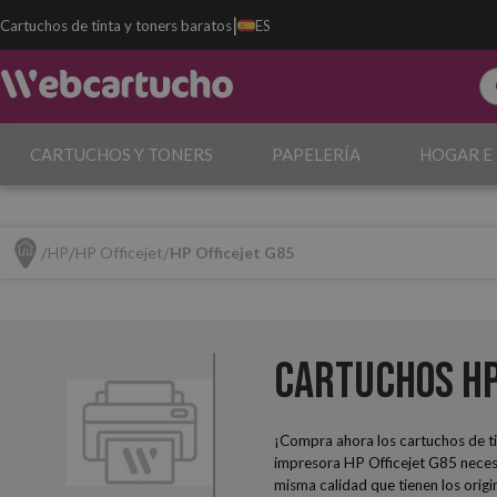
|
Cartuchos de tinta y toners baratos
ES
CARTUCHOS Y TONERS
PAPELERÍA
HOGAR E
HP
HP Officejet
HP Officejet G85
Cartuchos HP
¡Compra ahora los cartuchos de ti
impresora HP Officejet G85 necesi
misma calidad que tienen los origi