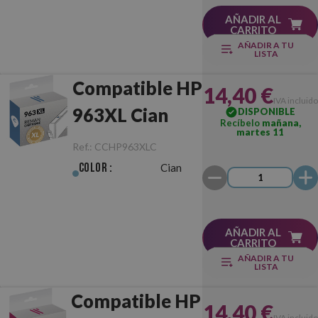
AÑADIR AL
CARRITO
AÑADIR A TU
LISTA
Compatible HP
14,40 €
IVA incluido
963XL Cian
DISPONIBLE
Recíbelo
mañana,
martes 11
Ref.:
CCHP963XLC
Color :
Cian
AÑADIR AL
CARRITO
AÑADIR A TU
LISTA
Compatible HP
14,40 €
IVA incluido