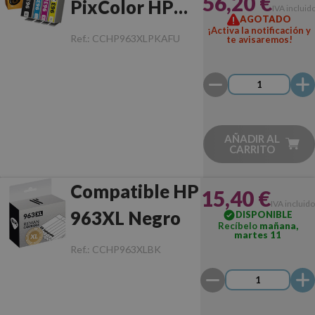
56,20 €
PixColor HP
IVA incluid
AGOTADO
963XL Pack 4
¡Activa la notificación y
Ref.:
CCHP963XLPKAFU
te avisaremos!
(BK/C/M/Y)
Chip Anti-
Actualizaciones
AÑADIR AL
CARRITO
Compatible HP
15,40 €
IVA incluido
963XL Negro
DISPONIBLE
Recíbelo
mañana,
martes 11
Ref.:
CCHP963XLBK