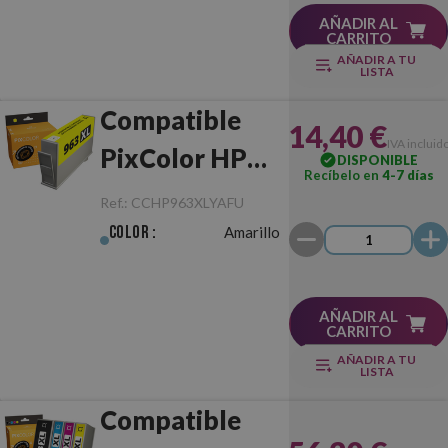
Actualizaciones
AÑADIR AL
CARRITO
AÑADIR A TU
LISTA
Compatible
14,40 €
IVA incluid
PixColor HP
DISPONIBLE
Recíbelo en
4-7 días
963XL Amarillo
Ref.:
CCHP963XLYAFU
Chip Anti-
Color :
Amarillo
Actualizaciones
AÑADIR AL
CARRITO
AÑADIR A TU
LISTA
Compatible