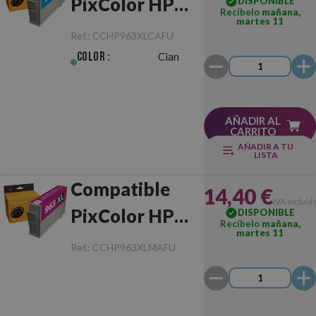
PixColor HP
DISPONIBLE
Recíbelo
mañana,
martes 11
963XL Cian
Ref.:
CCHP963XLCAFU
Chip Anti-
Color :
Cian
Actualizaciones
AÑADIR AL
CARRITO
AÑADIR A TU
LISTA
Compatible
14,40 €
IVA incluid
PixColor HP
DISPONIBLE
Recíbelo
mañana,
martes 11
963XL
Ref.:
CCHP963XLMAFU
Magenta Chip
Anti-