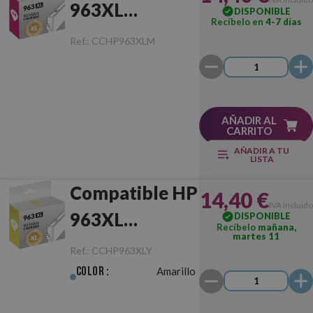
963XL
DISPONIBLE
Recíbelo en
4-7 días
Magenta
Ref.:
CCHP963XLM
AÑADIR AL
CARRITO
AÑADIR A TU
LISTA
Compatible HP
14,40 €
IVA incluido
963XL
DISPONIBLE
Recíbelo
mañana,
martes 11
Amarillo
Ref.:
CCHP963XLY
Color :
Amarillo