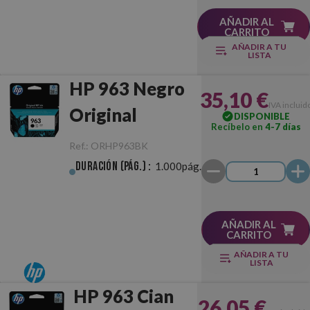
AÑADIR AL
CARRITO
AÑADIR A TU
LISTA
HP 963 Negro
35,10 €
IVA incluid
Original
DISPONIBLE
Recíbelo en
4-7 días
Ref.:
ORHP963BK
Duración (pág.) :
1.000pág.
AÑADIR AL
CARRITO
AÑADIR A TU
LISTA
HP 963 Cian
26,05 €