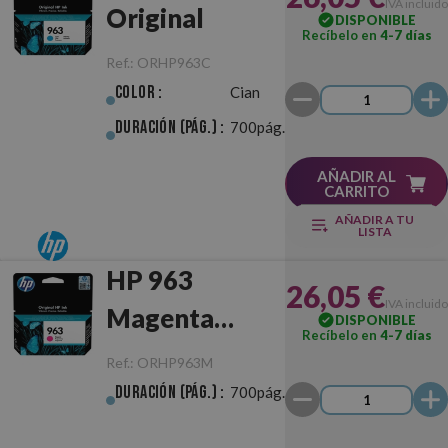
IVA incluido
Original
DISPONIBLE
Recíbelo en
4-7 días
Ref.:
ORHP963C
Color :
Cian
Duración (pág.) :
700pág.
AÑADIR AL
CARRITO
AÑADIR A TU
LISTA
HP 963
26,05 €
IVA incluido
Magenta
DISPONIBLE
Recíbelo en
4-7 días
Original
Ref.:
ORHP963M
Duración (pág.) :
700pág.