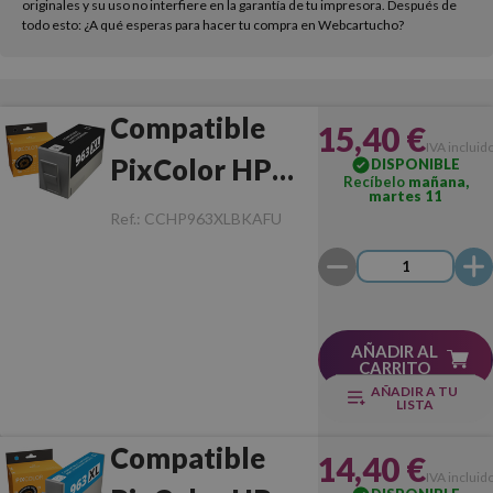
originales y su uso no interfiere en la garantía de tu impresora. Después de
todo esto: ¿A qué esperas para hacer tu compra en Webcartucho?
Compatible
15,40 €
IVA incluid
PixColor HP
DISPONIBLE
Recíbelo
mañana,
martes 11
963XL Negro
Ref.:
CCHP963XLBKAFU
Chip Anti-
Actualizaciones
AÑADIR AL
CARRITO
AÑADIR A TU
LISTA
Compatible
14,40 €
IVA incluid